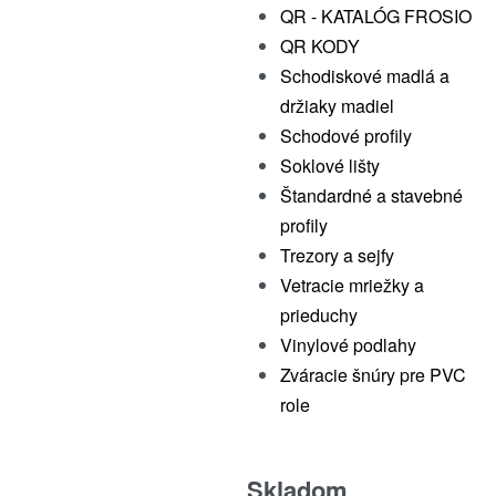
QR - KATALÓG FROSIO
QR KODY
Schodiskové madlá a
držiaky madiel
Schodové profily
Soklové lišty
Štandardné a stavebné
profily
Trezory a sejfy
Vetracie mriežky a
prieduchy
Vinylové podlahy
Zváracie šnúry pre PVC
role
Skladom