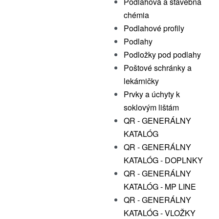
Podlahová a stavebná
chémia
Podlahové profily
Podlahy
Podložky pod podlahy
Poštové schránky a
lekárničky
Prvky a úchyty k
soklovým lištám
QR - GENERÁLNY
KATALÓG
QR - GENERÁLNY
KATALÓG - DOPLNKY
QR - GENERÁLNY
KATALÓG - MP LINE
QR - GENERÁLNY
KATALÓG - VLOŽKY