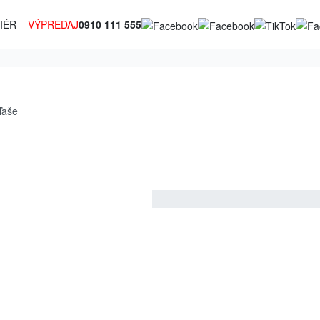
IÉR
VÝPREDAJ
0910 111 555
ľaše