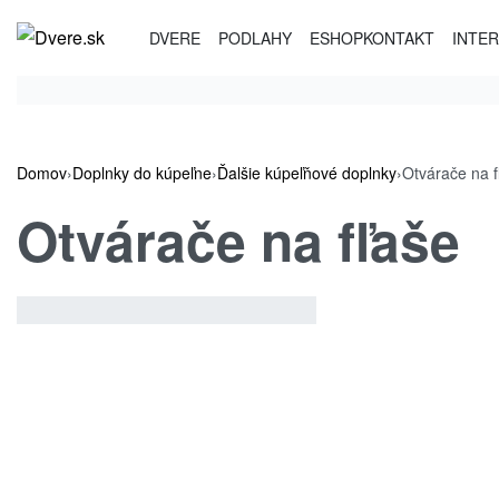
Skip
DVERE
PODLAHY
ESHOP
KONTAKT
INTER
to
content
Domov
›
Doplnky do kúpeľne
›
Ďalšie kúpeľňové doplnky
›
Otvárače na f
Otvárače na fľaše
Zobraziť
2
3
4