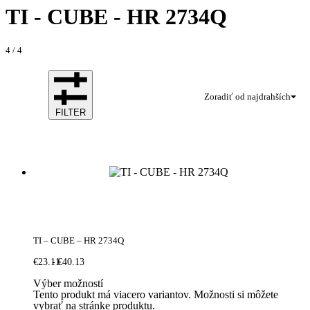
TI - CUBE - HR 2734Q
4
/
4
Zoradiť od najdrahších
FILTER
TI – CUBE – HR 2734Q
€
23.11
€
40.13
Výber možností
Tento produkt má viacero variantov. Možnosti si môžete
vybrať na stránke produktu.