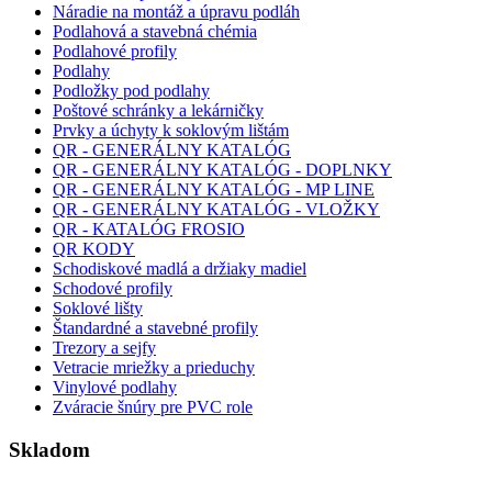
Náradie na montáž a úpravu podláh
Podlahová a stavebná chémia
Podlahové profily
Podlahy
Podložky pod podlahy
Poštové schránky a lekárničky
Prvky a úchyty k soklovým lištám
QR - GENERÁLNY KATALÓG
QR - GENERÁLNY KATALÓG - DOPLNKY
QR - GENERÁLNY KATALÓG - MP LINE
QR - GENERÁLNY KATALÓG - VLOŽKY
QR - KATALÓG FROSIO
QR KODY
Schodiskové madlá a držiaky madiel
Schodové profily
Soklové lišty
Štandardné a stavebné profily
Trezory a sejfy
Vetracie mriežky a prieduchy
Vinylové podlahy
Zváracie šnúry pre PVC role
Skladom