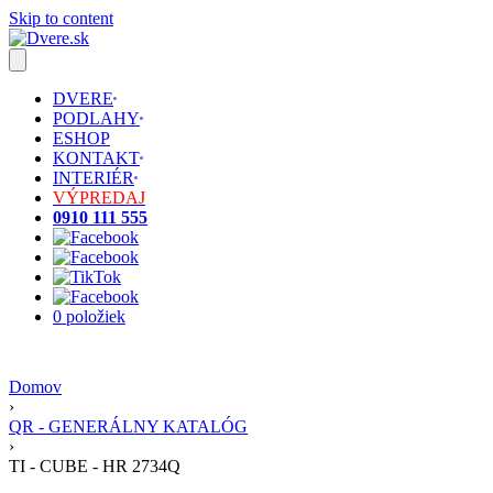
Skip to content
DVERE
PODLAHY
ESHOP
KONTAKT
INTERIÉR
VÝPREDAJ
0910 111 555
0 položiek
Domov
›
QR - GENERÁLNY KATALÓG
›
TI - CUBE - HR 2734Q