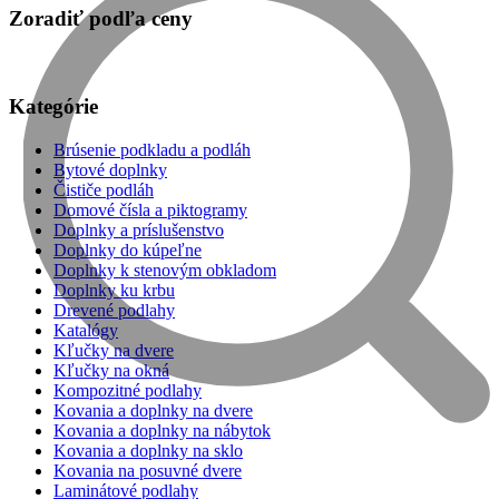
Zoradiť podľa ceny
Kategórie
Brúsenie podkladu a podláh
Bytové doplnky
Čističe podláh
Domové čísla a piktogramy
Doplnky a príslušenstvo
Doplnky do kúpeľne
Doplnky k stenovým obkladom
Doplnky ku krbu
Drevené podlahy
Katalógy
Kľučky na dvere
Kľučky na okná
Kompozitné podlahy
Kovania a doplnky na dvere
Kovania a doplnky na nábytok
Kovania a doplnky na sklo
Kovania na posuvné dvere
Laminátové podlahy