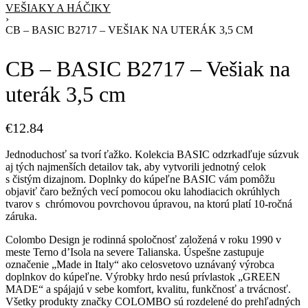
VEŠIAKY A HÁČIKY
›
CB – BASIC B2717 – VEŠIAK NA UTERÁK 3,5 CM
CB – BASIC B2717 – Vešiak na
uterák 3,5 cm
€
12.84
Jednoduchosť sa tvorí ťažko. Kolekcia BASIC odzrkadľuje súzvuk
aj tých najmenších detailov tak, aby vytvorili jednotný celok
s čistým dizajnom. Doplnky do kúpeľne BASIC vám pomôžu
objaviť čaro bežných vecí pomocou oku lahodiacich okrúhlych
tvarov s chrómovou povrchovou úpravou, na ktorú platí 10-ročná
záruka.
Colombo Design je rodinná spoločnosť založená v roku 1990 v
meste Terno d’Isola na severe Talianska. Úspešne zastupuje
označenie „Made in Italy“ ako celosvetovo uznávaný výrobca
doplnkov do kúpeľne. Výrobky hrdo nesú prívlastok „GREEN
MADE“ a spájajú v sebe komfort, kvalitu, funkčnosť a trvácnosť.
Všetky produkty značky COLOMBO sú rozdelené do prehľadných