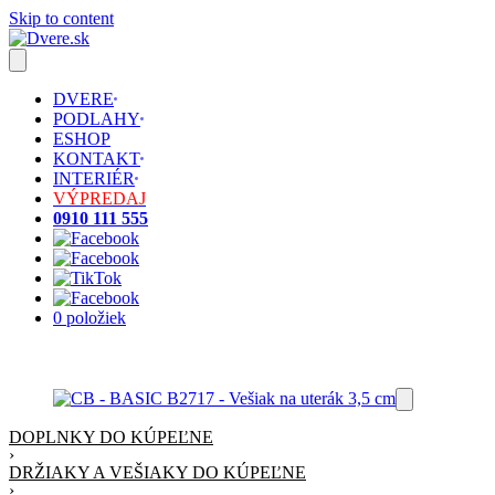
Skip to content
DVERE
PODLAHY
ESHOP
KONTAKT
INTERIÉR
VÝPREDAJ
0910 111 555
0 položiek
DOPLNKY DO KÚPEĽNE
›
DRŽIAKY A VEŠIAKY DO KÚPEĽNE
›