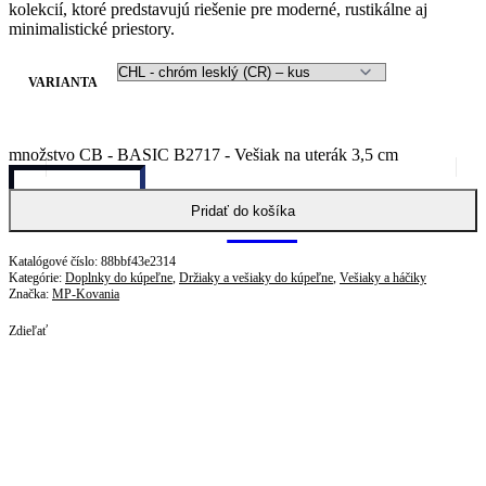
kolekcií, ktoré predstavujú riešenie pre moderné, rustikálne aj
minimalistické priestory.
VARIANTA
množstvo CB - BASIC B2717 - Vešiak na uterák 3,5 cm
Pridať do košíka
88bbf43e2314
Kategórie:
Doplnky do kúpeľne
,
Držiaky a vešiaky do kúpeľne
,
Vešiaky a háčiky
Značka:
MP-Kovania
Zdieľať