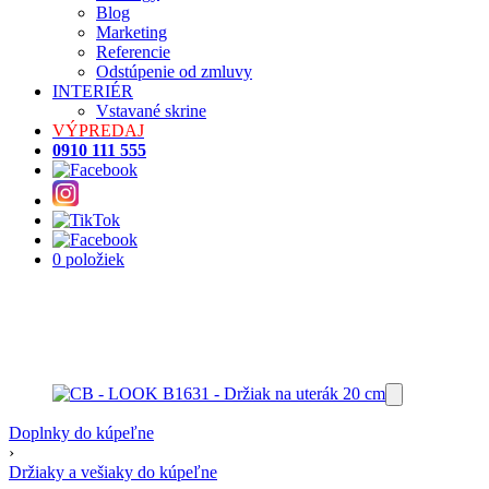
Blog
Marketing
Referencie
Odstúpenie od zmluvy
INTERIÉR
Vstavané skrine
VÝPREDAJ
0910 111 555
0 položiek
Doplnky do kúpeľne
›
Držiaky a vešiaky do kúpeľne