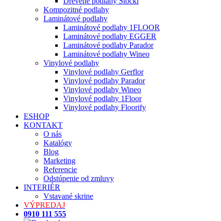
Drevené podlahy Stöckl
Kompozitné podlahy
Laminátové podlahy
Laminátové podlahy 1FLOOR
Laminátové podlahy EGGER
Laminátové podlahy Parador
Laminátové podlahy Wineo
Vinylové podlahy
Vinylové podlahy Gerflor
Vinylové podlahy Parador
Vinylové podlahy Wineo
Vinylové podlahy 1Floor
Vinylové podlahy Floorify
ESHOP
KONTAKT
O nás
Katalógy
Blog
Marketing
Referencie
Odstúpenie od zmluvy
INTERIÉR
Vstavané skrine
VÝPREDAJ
0910 111 555