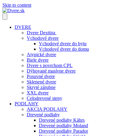
Skip to content
DVERE
Dvere Dextüra
Vchodové dvere
Vchodové dvere do bytu
Vchodové dvere do domu
Atypické dvere
Biele dvere
Dvere s povrchom CPL
Dýhované masívne dvere
Posuvné dvere
Sklenené dvere
Skryté zárubne
XXL dvere
Celodrevené steny
PODLAHY
AKCIA PODLAHY
Drevené podlahy
Drevené podlahy Kährs
Drevené podlahy Moland
Drevené podlahy Parador