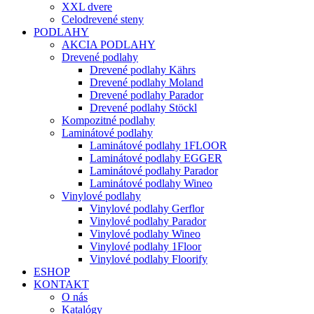
XXL dvere
Celodrevené steny
PODLAHY
AKCIA PODLAHY
Drevené podlahy
Drevené podlahy Kährs
Drevené podlahy Moland
Drevené podlahy Parador
Drevené podlahy Stöckl
Kompozitné podlahy
Laminátové podlahy
Laminátové podlahy 1FLOOR
Laminátové podlahy EGGER
Laminátové podlahy Parador
Laminátové podlahy Wineo
Vinylové podlahy
Vinylové podlahy Gerflor
Vinylové podlahy Parador
Vinylové podlahy Wineo
Vinylové podlahy 1Floor
Vinylové podlahy Floorify
ESHOP
KONTAKT
O nás
Katalógy