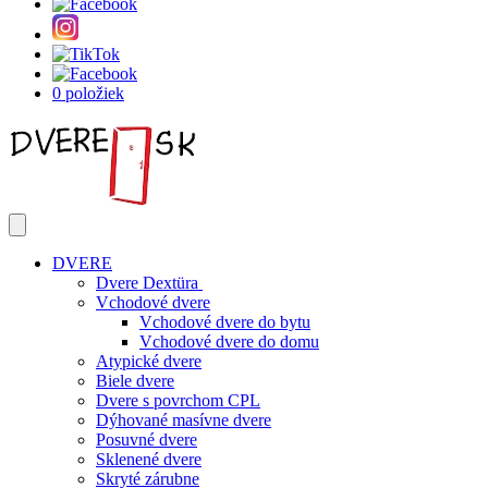
0 položiek
DVERE
Dvere Dextüra
Vchodové dvere
Vchodové dvere do bytu
Vchodové dvere do domu
Atypické dvere
Biele dvere
Dvere s povrchom CPL
Dýhované masívne dvere
Posuvné dvere
Sklenené dvere
Skryté zárubne