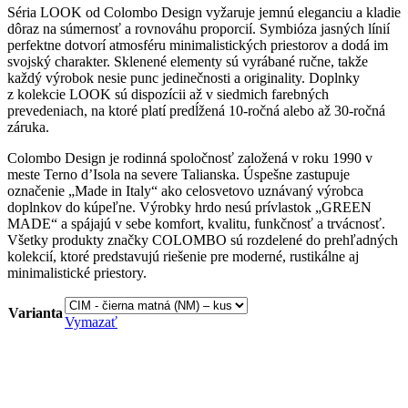
Séria LOOK od Colombo Design vyžaruje jemnú eleganciu a kladie
dôraz na súmernosť a rovnováhu proporcií. Symbióza jasných línií
perfektne dotvorí atmosféru minimalistických priestorov a dodá im
svojský charakter. Sklenené elementy sú vyrábané ručne, takže
každý výrobok nesie punc jedinečnosti a originality. Doplnky
z kolekcie LOOK sú dispozícii až v siedmich farebných
prevedeniach, na ktoré platí predĺžená 10-ročná alebo až 30-ročná
záruka.
Colombo Design je rodinná spoločnosť založená v roku 1990 v
meste Terno d’Isola na severe Talianska. Úspešne zastupuje
označenie „Made in Italy“ ako celosvetovo uznávaný výrobca
doplnkov do kúpeľne. Výrobky hrdo nesú prívlastok „GREEN
MADE“ a spájajú v sebe komfort, kvalitu, funkčnosť a trvácnosť.
Všetky produkty značky COLOMBO sú rozdelené do prehľadných
kolekcií, ktoré predstavujú riešenie pre moderné, rustikálne aj
minimalistické priestory.
Varianta
Vymazať