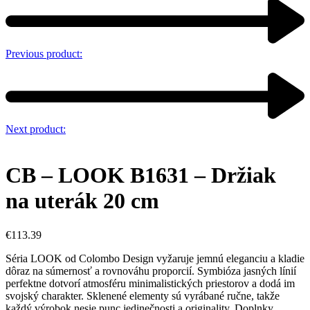
Previous product:
Next product:
CB – LOOK B1631 – Držiak
na uterák 20 cm
€
113.39
Séria LOOK od Colombo Design vyžaruje jemnú eleganciu a kladie
dôraz na súmernosť a rovnováhu proporcií. Symbióza jasných línií
perfektne dotvorí atmosféru minimalistických priestorov a dodá im
svojský charakter. Sklenené elementy sú vyrábané ručne, takže
každý výrobok nesie punc jedinečnosti a originality. Doplnky