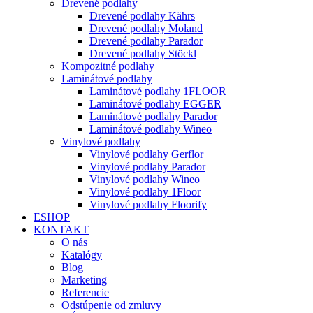
Drevené podlahy
Drevené podlahy Kährs
Drevené podlahy Moland
Drevené podlahy Parador
Drevené podlahy Stöckl
Kompozitné podlahy
Laminátové podlahy
Laminátové podlahy 1FLOOR
Laminátové podlahy EGGER
Laminátové podlahy Parador
Laminátové podlahy Wineo
Vinylové podlahy
Vinylové podlahy Gerflor
Vinylové podlahy Parador
Vinylové podlahy Wineo
Vinylové podlahy 1Floor
Vinylové podlahy Floorify
ESHOP
KONTAKT
O nás
Katalógy
Blog
Marketing
Referencie
Odstúpenie od zmluvy