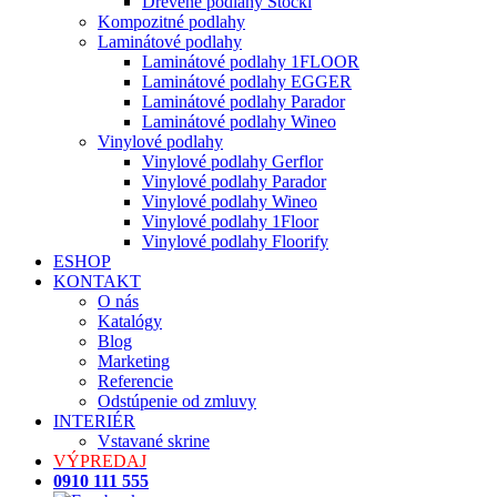
Drevené podlahy Stöckl
Kompozitné podlahy
Laminátové podlahy
Laminátové podlahy 1FLOOR
Laminátové podlahy EGGER
Laminátové podlahy Parador
Laminátové podlahy Wineo
Vinylové podlahy
Vinylové podlahy Gerflor
Vinylové podlahy Parador
Vinylové podlahy Wineo
Vinylové podlahy 1Floor
Vinylové podlahy Floorify
ESHOP
KONTAKT
O nás
Katalógy
Blog
Marketing
Referencie
Odstúpenie od zmluvy
INTERIÉR
Vstavané skrine
VÝPREDAJ
0910 111 555