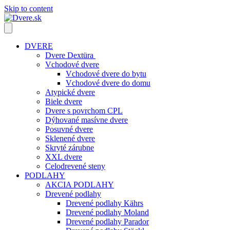
Skip to content
DVERE
Dvere Dextüra
Vchodové dvere
Vchodové dvere do bytu
Vchodové dvere do domu
Atypické dvere
Biele dvere
Dvere s povrchom CPL
Dýhované masívne dvere
Posuvné dvere
Sklenené dvere
Skryté zárubne
XXL dvere
Celodrevené steny
PODLAHY
AKCIA PODLAHY
Drevené podlahy
Drevené podlahy Kährs
Drevené podlahy Moland
Drevené podlahy Parador