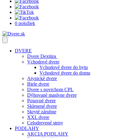
0 položiek
DVERE
Dvere Dextüra
Vchodové dvere
Vchodové dvere do bytu
Vchodové dvere do domu
Atypické dvere
Biele dvere
Dvere s povrchom CPL
Dýhované masívne dvere
Posuvné dvere
Sklenené dvere
Skryté zárubne
XXL dvere
Celodrevené steny
PODLAHY
AKCIA PODLAHY