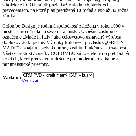
z kolekcie LOOK sú dispozícii až v siedmich farebných
prevedeniach, na ktoré platí predĺžená 10-ročná alebo až 30-ročná
záruka.
Colombo Design je rodinná spoločnosť založená v roku 1990 v
meste Terno d’Isola na severe Talianska. Úspešne zastupuje
označenie „Made in Italy“ ako celosvetovo uznávaný výrobca
doplnkov do kúpeľne. Výrobky hrdo nesú prívlastok „GREEN
MADE“ a spájajú v sebe komfort, kvalitu, funkčnosť a trvácnosť.
Všetky produkty značky COLOMBO sú rozdelené do prehľadných
kolekcií, ktoré predstavujú riešenie pre moderné, rustikálne aj
minimalistické priestory.
Varianta
Vymazať