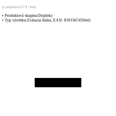
(v prepočte 0,37 € / bm)
• Produktová skupina:Doplnky
• Typ výrobku:Zváracia šnúra, EAN: 8593367459441