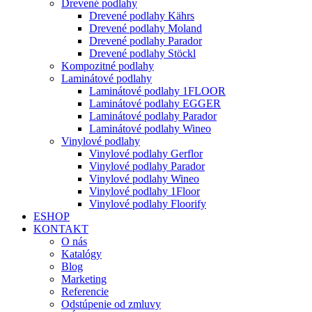
Drevené podlahy
Drevené podlahy Kährs
Drevené podlahy Moland
Drevené podlahy Parador
Drevené podlahy Stöckl
Kompozitné podlahy
Laminátové podlahy
Laminátové podlahy 1FLOOR
Laminátové podlahy EGGER
Laminátové podlahy Parador
Laminátové podlahy Wineo
Vinylové podlahy
Vinylové podlahy Gerflor
Vinylové podlahy Parador
Vinylové podlahy Wineo
Vinylové podlahy 1Floor
Vinylové podlahy Floorify
ESHOP
KONTAKT
O nás
Katalógy
Blog
Marketing
Referencie
Odstúpenie od zmluvy