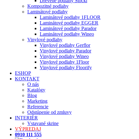
Drevené podlahy Stöckl
Kompozitné podlahy
Laminátové podlahy
Laminátové podlahy 1FLOOR
Laminátové podlahy EGGER
Laminátové podlahy Parador
Laminátové podlahy Wineo
Vinylové podlahy
Vinylové podlahy Gerflor
Vinylové podlahy Parador
Vinylové podlahy Wineo
Vinylové podlahy 1Floor
Vinylové podlahy Floorify
ESHOP
KONTAKT
O nás
Katalógy
Blog
Marketing
Referencie
Odstúpenie od zmluvy
INTERIÉR
Vstavané skrine
VÝPREDAJ
0910 111 555