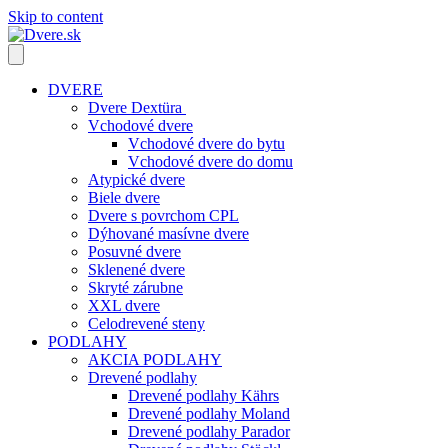
Skip to content
DVERE
Dvere Dextüra
Vchodové dvere
Vchodové dvere do bytu
Vchodové dvere do domu
Atypické dvere
Biele dvere
Dvere s povrchom CPL
Dýhované masívne dvere
Posuvné dvere
Sklenené dvere
Skryté zárubne
XXL dvere
Celodrevené steny
PODLAHY
AKCIA PODLAHY
Drevené podlahy
Drevené podlahy Kährs
Drevené podlahy Moland
Drevené podlahy Parador