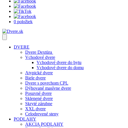
0 položiek
DVERE
Dvere Dextüra
Vchodové dvere
Vchodové dvere do bytu
Vchodové dvere do domu
Atypické dvere
Biele dvere
Dvere s povrchom CPL
Dýhované masívne dvere
Posuvné dvere
Sklenené dvere
Skryté zárubne
XXL dvere
Celodrevené steny
PODLAHY
AKCIA PODLAHY