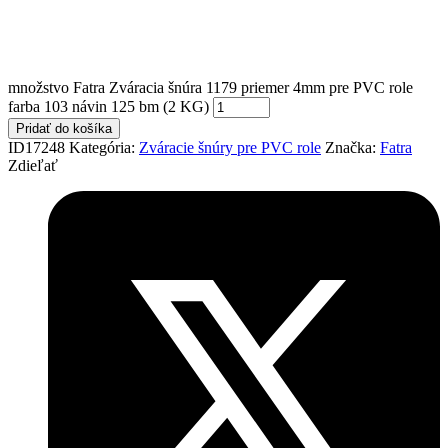
množstvo Fatra Zváracia šnúra 1179 priemer 4mm pre PVC role
farba 103 návin 125 bm (2 KG)
Pridať do košíka
ID17248
Kategória:
Zváracie šnúry pre PVC role
Značka:
Fatra
Zdieľať