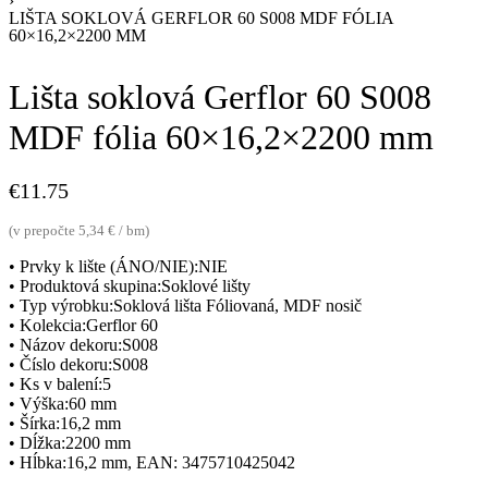
›
LIŠTA SOKLOVÁ GERFLOR 60 S008 MDF FÓLIA
60×16,2×2200 MM
Lišta soklová Gerflor 60 S008
MDF fólia 60×16,2×2200 mm
€
11.75
(v prepočte 5,34 € / bm)
• Prvky k lište (ÁNO/NIE):NIE
• Produktová skupina:Soklové lišty
• Typ výrobku:Soklová lišta Fóliovaná, MDF nosič
• Kolekcia:Gerflor 60
• Názov dekoru:S008
• Číslo dekoru:S008
• Ks v balení:5
• Výška:60 mm
• Šírka:16,2 mm
• Dĺžka:2200 mm
• Hĺbka:16,2 mm, EAN: 3475710425042