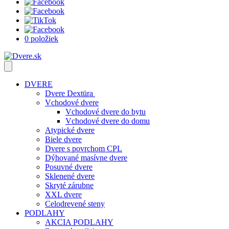
0 položiek
DVERE
Dvere Dextüra
Vchodové dvere
Vchodové dvere do bytu
Vchodové dvere do domu
Atypické dvere
Biele dvere
Dvere s povrchom CPL
Dýhované masívne dvere
Posuvné dvere
Sklenené dvere
Skryté zárubne
XXL dvere
Celodrevené steny
PODLAHY
AKCIA PODLAHY