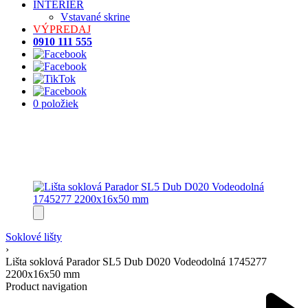
INTERIÉR
Vstavané skrine
VÝPREDAJ
0910 111 555
0 položiek
Soklové lišty
›
Lišta soklová Parador SL5 Dub D020 Vodeodolná 1745277
2200x16x50 mm
Product navigation