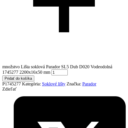
množstvo Lišta soklová Parador SL5 Dub D020 Vodeodolná
1745277 2200x16x50 mm
Pridať do košíka
P1745277
Kategória:
Soklové lišty
Značka:
Parador
Zdieľať