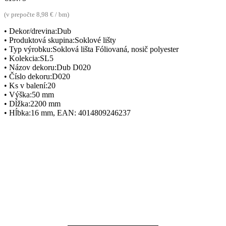
(v prepočte 8,98 € / bm)
• Dekor/drevina:Dub
• Produktová skupina:Soklové lišty
• Typ výrobku:Soklová lišta Fóliovaná, nosič polyester
• Kolekcia:SL5
• Názov dekoru:Dub D020
• Číslo dekoru:D020
• Ks v balení:20
• Výška:50 mm
• Dĺžka:2200 mm
• Hĺbka:16 mm, EAN: 4014809246237