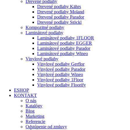
Drevené podlahy
Drevené podlahy Kährs
Drevené podlahy Moland
Drevené podlahy Parador
Drevené podlahy Stöckl
Kompozitné podlahy
Laminátové podlahy
Laminátové podlahy 1FLOOR
Laminátové podlahy EGGER
Laminátové podlahy Parador
Laminátové podlahy Wineo
Vinylové podlahy
Vinylové podlahy Gerflor
Vinylové podlahy Parador
Vinylové podlahy Wineo
Vinylové podlahy 1Floor
Vinylové podlahy Floorify
ESHOP
KONTAKT
O nás
Katalógy
Blog
Marketing
Referencie
Odstúpenie od zmluvy