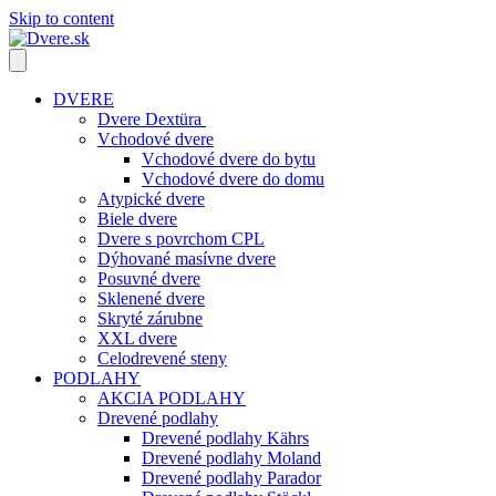
Skip to content
DVERE
Dvere Dextüra
Vchodové dvere
Vchodové dvere do bytu
Vchodové dvere do domu
Atypické dvere
Biele dvere
Dvere s povrchom CPL
Dýhované masívne dvere
Posuvné dvere
Sklenené dvere
Skryté zárubne
XXL dvere
Celodrevené steny
PODLAHY
AKCIA PODLAHY
Drevené podlahy
Drevené podlahy Kährs
Drevené podlahy Moland
Drevené podlahy Parador