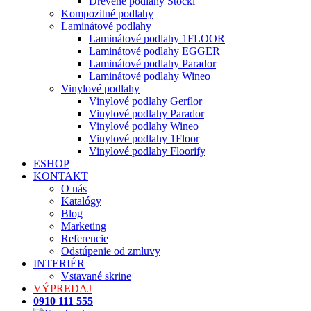
Drevené podlahy Stöckl
Kompozitné podlahy
Laminátové podlahy
Laminátové podlahy 1FLOOR
Laminátové podlahy EGGER
Laminátové podlahy Parador
Laminátové podlahy Wineo
Vinylové podlahy
Vinylové podlahy Gerflor
Vinylové podlahy Parador
Vinylové podlahy Wineo
Vinylové podlahy 1Floor
Vinylové podlahy Floorify
ESHOP
KONTAKT
O nás
Katalógy
Blog
Marketing
Referencie
Odstúpenie od zmluvy
INTERIÉR
Vstavané skrine
VÝPREDAJ
0910 111 555