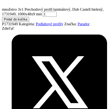
množstvo 3v1 Prechodový profil laminátový, Dub Castell bielený,
1731949, 1000x48x9 mm
Pridať do košíka
P1731949
Kategória:
Podlahové profily
Značka:
Parador
Zdieľať