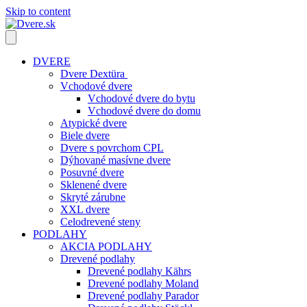
Skip to content
DVERE
Dvere Dextüra
Vchodové dvere
Vchodové dvere do bytu
Vchodové dvere do domu
Atypické dvere
Biele dvere
Dvere s povrchom CPL
Dýhované masívne dvere
Posuvné dvere
Sklenené dvere
Skryté zárubne
XXL dvere
Celodrevené steny
PODLAHY
AKCIA PODLAHY
Drevené podlahy
Drevené podlahy Kährs
Drevené podlahy Moland
Drevené podlahy Parador