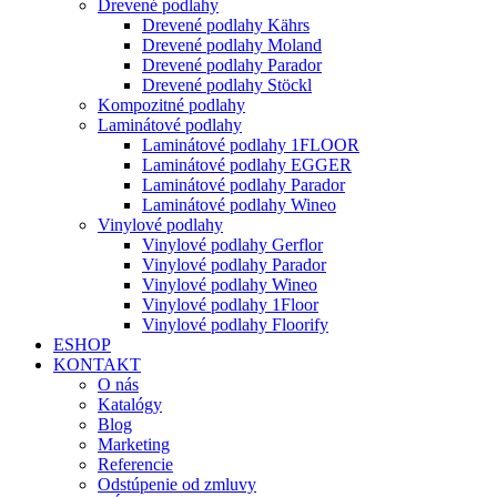
Drevené podlahy
Drevené podlahy Kährs
Drevené podlahy Moland
Drevené podlahy Parador
Drevené podlahy Stöckl
Kompozitné podlahy
Laminátové podlahy
Laminátové podlahy 1FLOOR
Laminátové podlahy EGGER
Laminátové podlahy Parador
Laminátové podlahy Wineo
Vinylové podlahy
Vinylové podlahy Gerflor
Vinylové podlahy Parador
Vinylové podlahy Wineo
Vinylové podlahy 1Floor
Vinylové podlahy Floorify
ESHOP
KONTAKT
O nás
Katalógy
Blog
Marketing
Referencie
Odstúpenie od zmluvy