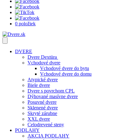
0 položiek
DVERE
Dvere Dextüra
Vchodové dvere
Vchodové dvere do bytu
Vchodové dvere do domu
Atypické dvere
Biele dvere
Dvere s povrchom CPL
Dýhované masívne dvere
Posuvné dvere
Sklenené dvere
Skryté zárubne
XXL dvere
Celodrevené steny
PODLAHY
AKCIA PODLAHY