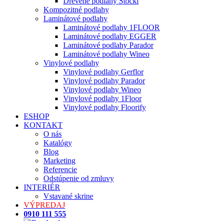
Drevené podlahy Stöckl
Kompozitné podlahy
Laminátové podlahy
Laminátové podlahy 1FLOOR
Laminátové podlahy EGGER
Laminátové podlahy Parador
Laminátové podlahy Wineo
Vinylové podlahy
Vinylové podlahy Gerflor
Vinylové podlahy Parador
Vinylové podlahy Wineo
Vinylové podlahy 1Floor
Vinylové podlahy Floorify
ESHOP
KONTAKT
O nás
Katalógy
Blog
Marketing
Referencie
Odstúpenie od zmluvy
INTERIÉR
Vstavané skrine
VÝPREDAJ
0910 111 555