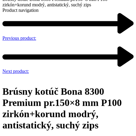
zirkón+korund modrý, antistatický, suchý zips
Product navigation
Previous product:
Next product:
Brúsny kotúč Bona 8300
Premium pr.150×8 mm P100
zirkón+korund modrý,
antistatický, suchý zips