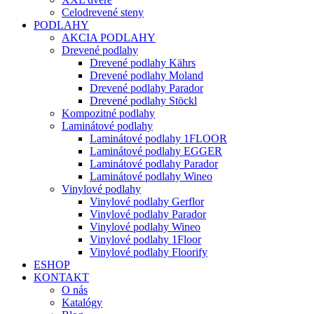
Celodrevené steny
PODLAHY
AKCIA PODLAHY
Drevené podlahy
Drevené podlahy Kährs
Drevené podlahy Moland
Drevené podlahy Parador
Drevené podlahy Stöckl
Kompozitné podlahy
Laminátové podlahy
Laminátové podlahy 1FLOOR
Laminátové podlahy EGGER
Laminátové podlahy Parador
Laminátové podlahy Wineo
Vinylové podlahy
Vinylové podlahy Gerflor
Vinylové podlahy Parador
Vinylové podlahy Wineo
Vinylové podlahy 1Floor
Vinylové podlahy Floorify
ESHOP
KONTAKT
O nás
Katalógy