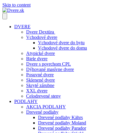
Skip to content
DVERE
Dvere Dextüra
Vchodové dvere
Vchodové dvere do bytu
Vchodové dvere do domu
Atypické dvere
Biele dvere
Dvere s povrchom CPL
Dýhované masívne dvere
Posuvné dvere
Sklenené dvere
Skryté zárubne
XXL dvere
Celodrevené steny
PODLAHY
AKCIA PODLAHY
Drevené podlahy
Drevené podlahy Kährs
Drevené podlahy Moland
Drevené podlahy Parador