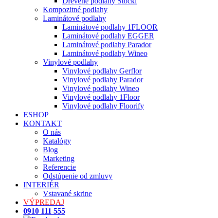
Drevené podlahy Stöckl
Kompozitné podlahy
Laminátové podlahy
Laminátové podlahy 1FLOOR
Laminátové podlahy EGGER
Laminátové podlahy Parador
Laminátové podlahy Wineo
Vinylové podlahy
Vinylové podlahy Gerflor
Vinylové podlahy Parador
Vinylové podlahy Wineo
Vinylové podlahy 1Floor
Vinylové podlahy Floorify
ESHOP
KONTAKT
O nás
Katalógy
Blog
Marketing
Referencie
Odstúpenie od zmluvy
INTERIÉR
Vstavané skrine
VÝPREDAJ
0910 111 555