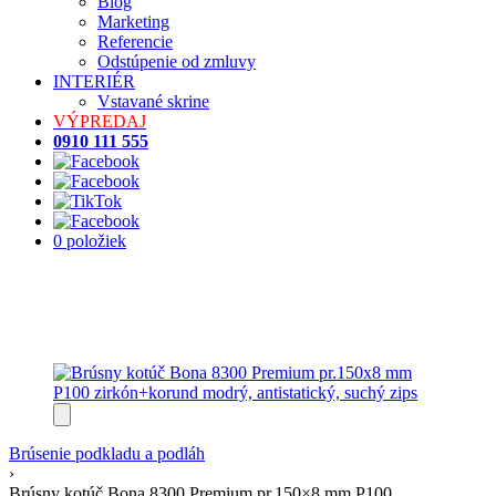
Blog
Marketing
Referencie
Odstúpenie od zmluvy
INTERIÉR
Vstavané skrine
VÝPREDAJ
0910 111 555
0 položiek
Brúsenie podkladu a podláh
›
Brúsny kotúč Bona 8300 Premium pr.150×8 mm P100