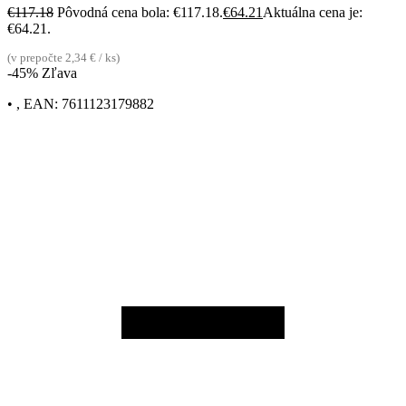
€
117.18
Pôvodná cena bola: €117.18.
€
64.21
Aktuálna cena je:
€64.21.
(v prepočte 2,34 € / ks)
-45% Zľava
• , EAN: 7611123179882