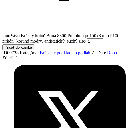
množstvo Brúsny kotúč Bona 8300 Premium pr.150x8 mm P100
zirkón+korund modrý, antistatický, suchý zips
Pridať do košíka
ID00738
Kategória:
Brúsenie podkladu a podláh
Značka:
Bona
Zdieľať