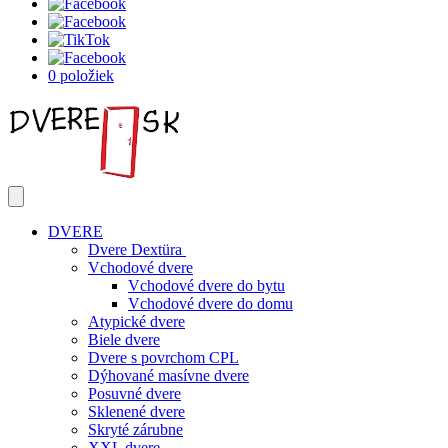
0 položiek
DVERE
Dvere Dextüra
Vchodové dvere
Vchodové dvere do bytu
Vchodové dvere do domu
Atypické dvere
Biele dvere
Dvere s povrchom CPL
Dýhované masívne dvere
Posuvné dvere
Sklenené dvere
Skryté zárubne
XXL dvere