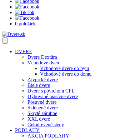
0 položiek
DVERE
Dvere Dextüra
Vchodové dvere
Vchodové dvere do bytu
Vchodové dvere do domu
Atypické dvere
Biele dvere
Dvere s povrchom CPL
Dýhované masívne dvere
Posuvné dvere
Sklenené dvere
Skryté zárubne
XXL dvere
Celodrevené steny
PODLAHY
AKCIA PODLAHY