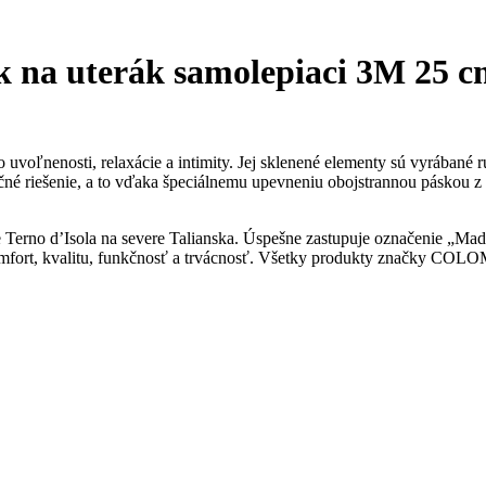
na uterák samolepiaci 3M 25 c
oľnenosti, relaxácie a intimity. Jej sklenené elementy sú vyrábané ru
kčné riešenie, a to vďaka špeciálnemu upevneniu obojstrannou páskou 
 Terno d’Isola na severe Talianska. Úspešne zastupuje označenie „Mad
rt, kvalitu, funkčnosť a trvácnosť. Všetky produkty značky COLOMB