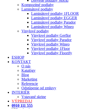
Drevené podlahy Stöckl
Kompozitné podlahy
Laminátové podlahy
Laminátové podlahy 1FLOOR
Laminátové podlahy EGGER
Laminátové podlahy Parador
Laminátové podlahy Wineo
Vinylové podlahy
Vinylové podlahy Gerflor
Vinylové podlahy Parador
Vinylové podlahy Wineo
Vinylové podlahy 1Floor
Vinylové podlahy Floorify
ESHOP
KONTAKT
O nás
Katalógy
Blog
Marketing
Referencie
Odstúpenie od zmluvy
INTERIÉR
Vstavané skrine
VÝPREDAJ
0910 111 555