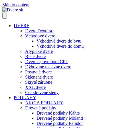
Skip to content
DVERE
Dvere Dextüra
Vchodové dvere
Vchodové dvere do bytu
Vchodové dvere do domu
Atypické dvere
Biele dvere
Dvere s povrchom CPL
Dýhované masívne dvere
Posuvné dvere
Sklenené dvere
Skryté zárubne
XXL dvere
Celodrevené steny
PODLAHY
AKCIA PODLAHY
Drevené podlahy
Drevené podlahy Kährs
Drevené podlahy Moland
Drevené podlahy Parador