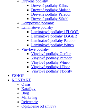
Drevené podlahy
Drevené podlahy Kährs
Drevené podlahy Moland
Drevené podlahy Parador
Drevené podlahy Stöckl
Kompozitné podlahy
Laminátové podlahy
Laminátové podlahy 1FLOOR
Laminátové podlahy EGGER
Laminátové podlahy Parador
Laminátové podlahy Wineo
Vinylové podlahy
Vinylové podlahy Gerflor
Vinylové podlahy Parador
Vinylové podlahy Wineo
Vinylové podlahy 1Floor
Vinylové podlahy Floorify
ESHOP
KONTAKT
O nás
Katalógy
Blog
Marketing
Referencie
Odstúpenie od zmluvy