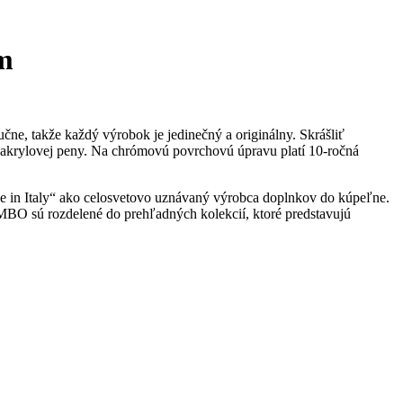
m
čne, takže každý výrobok je jedinečný a originálny. Skrášliť
z akrylovej peny. Na chrómovú povrchovú úpravu platí 10-ročná
e in Italy“ ako celosvetovo uznávaný výrobca doplnkov do kúpeľne.
O sú rozdelené do prehľadných kolekcií, ktoré predstavujú