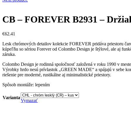
CB – FOREVER B2931 – Držiak 
€
62.41
Lesk chrómových detailov kolekcie FOREVER pridáva priestoru čaro uv
kúpeľňu so sériou Forever od Colombo Design je štýlové, ale aj fun
záruka.
Colombo Design je rodinná spoločnosť založená v roku 1990 v meste
Výrobky hrdo nesú prívlastok „GREEN MADE“ a spájajú v sebe komfo
riešenie pre moderné, rustikálne aj minimalistické priestory.
Spôsob montáže: lepením
Varianta
Vymazať