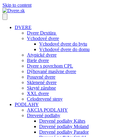
Skip to content
DVERE
Dvere Dextüra
Vchodové dvere
Vchodové dvere do bytu
Vchodové dvere do domu
Atypické dvere
Biele dvere
Dvere s povrchom CPL
Dýhované masívne dvere
Posuvné dvere
Sklenené dvere
Skryté zárubne
XXL dvere
Celodrevené steny
PODLAHY
AKCIA PODLAHY
Drevené podlahy
Drevené podlahy Kährs
Drevené podlahy Moland
Drevené podlahy Parador