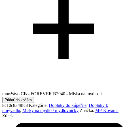
množstvo CB - FOREVER B2940 - Miska na mydlo
Pridať do košíka
8c10c8348fc3
Kategórie:
Doplnky do kúpeľne
,
Doplnky k
umývadlu
,
Misky na mydlo / mydlovničky
Značka:
MP-Kovania
Zdieľať