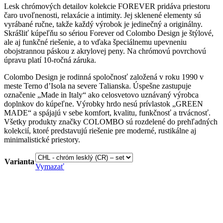
Lesk chrómových detailov kolekcie FOREVER pridáva priestoru
čaro uvoľnenosti, relaxácie a intimity. Jej sklenené elementy sú
vyrábané ručne, takže každý výrobok je jedinečný a originálny.
Skrášliť kúpeľňu so sériou Forever od Colombo Design je štýlové,
ale aj funkčné riešenie, a to vďaka špeciálnemu upevneniu
obojstrannou páskou z akrylovej peny. Na chrómovú povrchovú
úpravu platí 10-ročná záruka.
Colombo Design je rodinná spoločnosť založená v roku 1990 v
meste Terno d’Isola na severe Talianska. Úspešne zastupuje
označenie „Made in Italy“ ako celosvetovo uznávaný výrobca
doplnkov do kúpeľne. Výrobky hrdo nesú prívlastok „GREEN
MADE“ a spájajú v sebe komfort, kvalitu, funkčnosť a trvácnosť.
Všetky produkty značky COLOMBO sú rozdelené do prehľadných
kolekcií, ktoré predstavujú riešenie pre moderné, rustikálne aj
minimalistické priestory.
Varianta
Vymazať