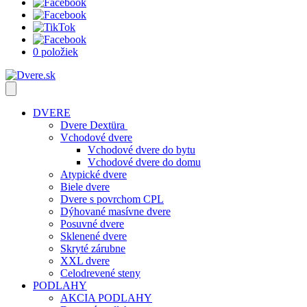
0 položiek
DVERE
Dvere Dextüra
Vchodové dvere
Vchodové dvere do bytu
Vchodové dvere do domu
Atypické dvere
Biele dvere
Dvere s povrchom CPL
Dýhované masívne dvere
Posuvné dvere
Sklenené dvere
Skryté zárubne
XXL dvere
Celodrevené steny
PODLAHY
AKCIA PODLAHY