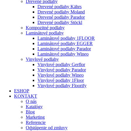
Drevené podlahy
Drevené podlahy Kährs
Drevené podlahy Moland
Drevené podlahy Parador
Drevené podlahy Stöckl
Kompozitné podlahy
Laminátové podlahy
Laminátové podlahy 1FLOOR
Laminátové podlahy EGGER
Laminátové podlahy Parador
Laminátové podlahy Wineo
Vinylové podlahy
Vinylové podlahy Gerflor
Vinylové podlahy Parador
Vinylové podlahy Wineo
Vinylové podlahy 1Floor
Vinylové podlahy Floorify
ESHOP
KONTAKT
O nás
Katalógy
Blog
Marketing
Referencie
Odstúpenie od zmluvy