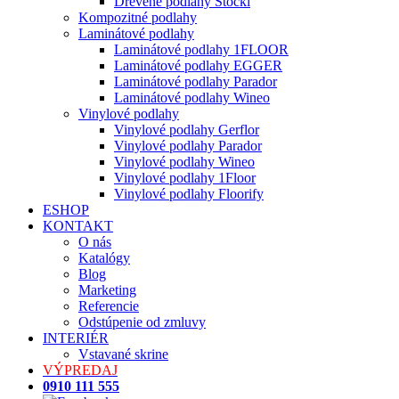
Drevené podlahy Stöckl
Kompozitné podlahy
Laminátové podlahy
Laminátové podlahy 1FLOOR
Laminátové podlahy EGGER
Laminátové podlahy Parador
Laminátové podlahy Wineo
Vinylové podlahy
Vinylové podlahy Gerflor
Vinylové podlahy Parador
Vinylové podlahy Wineo
Vinylové podlahy 1Floor
Vinylové podlahy Floorify
ESHOP
KONTAKT
O nás
Katalógy
Blog
Marketing
Referencie
Odstúpenie od zmluvy
INTERIÉR
Vstavané skrine
VÝPREDAJ
0910 111 555