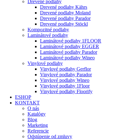
Drevené podlahy
Drevené podlahy Kährs
Drevené podlahy Moland
Drevené podlahy Parador
Drevené podlahy Stöckl
Kompozitné podlahy
Laminátové podlahy
Laminátové podlahy 1FLOOR
Laminátové podlahy EGGER
Laminátové podlahy Parador
Laminátové podlahy Wineo
Vinylové podlahy
Vinylové podlahy Gerflor
Vinylové podlahy Parador
Vinylové podlahy Wineo
Vinylové podlahy 1Floor
Vinylové podlahy Floorify
ESHOP
KONTAKT
O nás
Katalógy
Blog
Marketing
Referencie
Odstúpenie od zmluvy