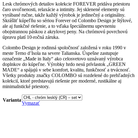
Lesk chrómových detailov kolekcie FOREVER pridáva priestoru
čaro uvoľnenosti, relaxácie a intimity. Jej sklenené elementy sú
vyrábané ručne, takže každý výrobok je jedinečný a originálny.
Skrášliť kúpeľňu so sériou Forever od Colombo Design je štýlové,
ale aj funkčné riešenie, a to vďaka špeciálnemu upevneniu
obojstrannou páskou z akrylovej peny. Na chrómovú povrchovú
úpravu platí 10-ročná záruka.
Colombo Design je rodinná spoločnosť založená v roku 1990 v
meste Terno d’Isola na severe Talianska. Úspešne zastupuje
označenie „Made in Italy“ ako celosvetovo uznávaný výrobca
doplnkov do kúpeľne. Výrobky hrdo nesú prívlastok „GREEN
MADE“ a spájajú v sebe komfort, kvalitu, funkčnosť a trvácnosť.
Všetky produkty značky COLOMBO sú rozdelené do prehľadných
kolekcií, ktoré predstavujú riešenie pre moderné, rustikálne aj
minimalistické priestory.
Varianta
Vymazať