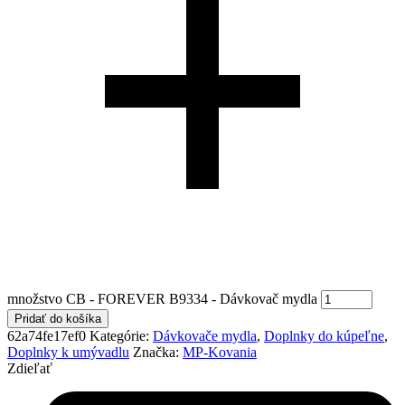
množstvo CB - FOREVER B9334 - Dávkovač mydla
Pridať do košíka
62a74fe17ef0
Kategórie:
Dávkovače mydla
,
Doplnky do kúpeľne
,
Doplnky k umývadlu
Značka:
MP-Kovania
Zdieľať