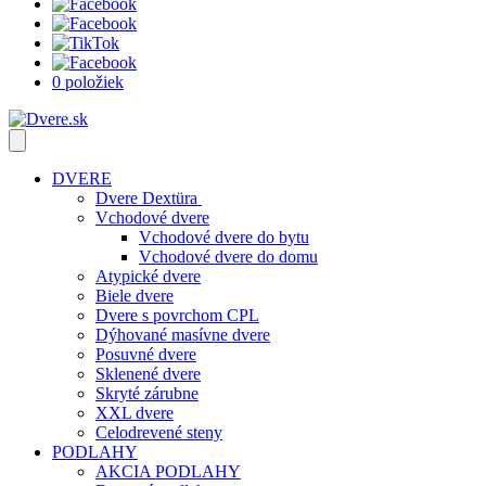
0 položiek
DVERE
Dvere Dextüra
Vchodové dvere
Vchodové dvere do bytu
Vchodové dvere do domu
Atypické dvere
Biele dvere
Dvere s povrchom CPL
Dýhované masívne dvere
Posuvné dvere
Sklenené dvere
Skryté zárubne
XXL dvere
Celodrevené steny
PODLAHY
AKCIA PODLAHY