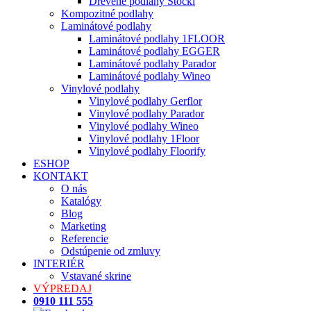
Drevené podlahy Stöckl
Kompozitné podlahy
Laminátové podlahy
Laminátové podlahy 1FLOOR
Laminátové podlahy EGGER
Laminátové podlahy Parador
Laminátové podlahy Wineo
Vinylové podlahy
Vinylové podlahy Gerflor
Vinylové podlahy Parador
Vinylové podlahy Wineo
Vinylové podlahy 1Floor
Vinylové podlahy Floorify
ESHOP
KONTAKT
O nás
Katalógy
Blog
Marketing
Referencie
Odstúpenie od zmluvy
INTERIÉR
Vstavané skrine
VÝPREDAJ
0910 111 555