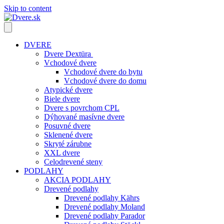
Skip to content
DVERE
Dvere Dextüra
Vchodové dvere
Vchodové dvere do bytu
Vchodové dvere do domu
Atypické dvere
Biele dvere
Dvere s povrchom CPL
Dýhované masívne dvere
Posuvné dvere
Sklenené dvere
Skryté zárubne
XXL dvere
Celodrevené steny
PODLAHY
AKCIA PODLAHY
Drevené podlahy
Drevené podlahy Kährs
Drevené podlahy Moland
Drevené podlahy Parador