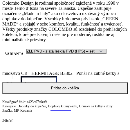
Colombo Design je rodinná spoločnosť založená v roku 1990 v
meste Terno d’Isola na severe Talianska. Úspešne zastupuje
označenie „Made in Italy“ ako celosvetovo uznávaný výrobca
doplnkov do kúpeľne. Výrobky hrdo nesú prívlastok „GREEN
MADE“ a spájajú v sebe komfort, kvalitu, funkčnosť a trvácnosť.
Všetky produkty značky COLOMBO sú rozdelené do prehľadných
kolekcií, ktoré predstavujú riešenie pre moderné, rustikálne aj
minimalistické priestory.
VARIANTA
množstvo CB - HERMITAGE B3302 - Pohár na zubné kefky s
držiakom
Pridať do košíka
a423b97a0ca9
Kategórie:
Doplnky do kúpeľne
,
Doplnky k umývadlu
,
Držiaky na kefky a dózy
Značka:
MP-Kovania
Zdieľať