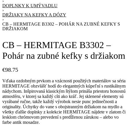
›
DOPLNKY K UMÝVADLU
›
DRŽIAKY NA KEFKY A DÓZY
›
CB – HERMITAGE B3302 – POHÁR NA ZUBNÉ KEFKY S
DRŽIAKOM
CB – HERMITAGE B3302 –
Pohár na zubné kefky s držiakom
€
98.75
Vďaka ozdobným prvkom a vzácnosti použitých materiálov sa séria
HERMITAGE obzvlášť hodí do elegantných kúpeľní s rustikálnym
nádychom. Inšpirovaná klasickým štýlom prináša priestoru honosnú
atmosféru, v ktorej sa každý cíti ako kráľ. Jej sklenené elementy sú
vyrábané ručne, takže každý výrobok nesie punc jedinečnosti a
originality. Úchytky do vane s obojstranným držiakom na mydlo a
všetky ďalšie doplnky z kolekcie HERMITAGE nájdete v zlatom či
lesklom chrómovom prevedení s predĺženou zárukou – alebo vo
farbe antik mosadze.