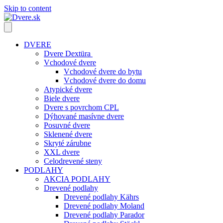
Skip to content
DVERE
Dvere Dextüra
Vchodové dvere
Vchodové dvere do bytu
Vchodové dvere do domu
Atypické dvere
Biele dvere
Dvere s povrchom CPL
Dýhované masívne dvere
Posuvné dvere
Sklenené dvere
Skryté zárubne
XXL dvere
Celodrevené steny
PODLAHY
AKCIA PODLAHY
Drevené podlahy
Drevené podlahy Kährs
Drevené podlahy Moland
Drevené podlahy Parador