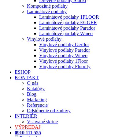
Drevené podlahy Stöckl
Kompozitné podlahy
Laminátové podlahy
Laminátové podlahy 1FLOOR
Laminátové podlahy EGGER
Laminátové podlahy Parador
Laminátové podlahy Wineo
Vinylové podlahy
Vinylové podlahy Gerflor
Vinylové podlahy Parador
Vinylové podlahy Wineo
Vinylové podlahy 1Floor
Vinylové podlahy Floorify
ESHOP
KONTAKT
O nás
Katalógy
Blog
Marketing
Referencie
Odstúpenie od zmluvy
INTERIÉR
Vstavané skrine
VÝPREDAJ
0910 111 555