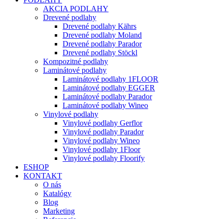
AKCIA PODLAHY
Drevené podlahy
Drevené podlahy Kährs
Drevené podlahy Moland
Drevené podlahy Parador
Drevené podlahy Stöckl
Kompozitné podlahy
Laminátové podlahy
Laminátové podlahy 1FLOOR
Laminátové podlahy EGGER
Laminátové podlahy Parador
Laminátové podlahy Wineo
Vinylové podlahy
Vinylové podlahy Gerflor
Vinylové podlahy Parador
Vinylové podlahy Wineo
Vinylové podlahy 1Floor
Vinylové podlahy Floorify
ESHOP
KONTAKT
O nás
Katalógy
Blog
Marketing