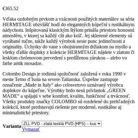
€
365.52
Vďaka ozdobným prvkom a vzácnosti použitých materiálov sa séria
HERMITAGE obzvlášť hodí do elegantných kúpeľní s rustikálnym
nádychom. Inšpirovaná klasickým štýlom prináša priestoru honosnú
atmosféru, v ktorej sa každý cíti ako kráľ. Jej sklenené elementy sú
vyrábané ručne, takže každý výrobok nesie punc jedinečnosti a
originality. Úchytky do vane s obojstranným držiakom na mydlo a
všetky ďalšie doplnky z kolekcie HERMITAGE nájdete v zlatom či
lesklom chrómovom prevedení s predĺženou zárukou – alebo vo
farbe antik mosadze.
Colombo Design je rodinná spoločnosť založená v roku 1990 v
meste Terno d’Isola na severe Talianska. Úspešne zastupuje
označenie „Made in Italy“ ako celosvetovo uznávaný výrobca
doplnkov do kúpeľne. Výrobky hrdo nesú prívlastok „GREEN
MADE“ a spájajú v sebe komfort, kvalitu, funkčnosť a trvácnosť.
Všetky produkty značky COLOMBO sú rozdelené do prehľadných
kolekcií, ktoré predstavujú riešenie pre moderné, rustikálne aj
minimalistické priestory.
Varianta
Vymazať