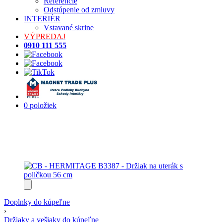
Referencie
Odstúpenie od zmluvy
INTERIÉR
Vstavané skrine
VÝPREDAJ
0910 111 555
0 položiek
Doplnky do kúpeľne
›
Držiaky a vešiaky do kúpeľne