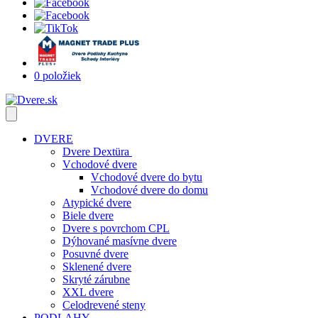
0 položiek
DVERE
Dvere Dextüra
Vchodové dvere
Vchodové dvere do bytu
Vchodové dvere do domu
Atypické dvere
Biele dvere
Dvere s povrchom CPL
Dýhované masívne dvere
Posuvné dvere
Sklenené dvere
Skryté zárubne
XXL dvere
Celodrevené steny
PODLAHY