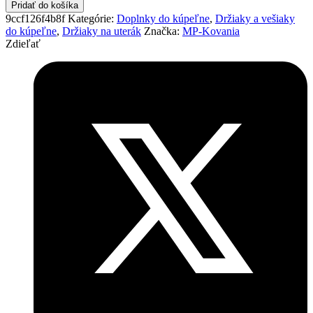
Pridať do košíka
9ccf126f4b8f
Kategórie:
Doplnky do kúpeľne
,
Držiaky a vešiaky
do kúpeľne
,
Držiaky na uterák
Značka:
MP-Kovania
Zdieľať