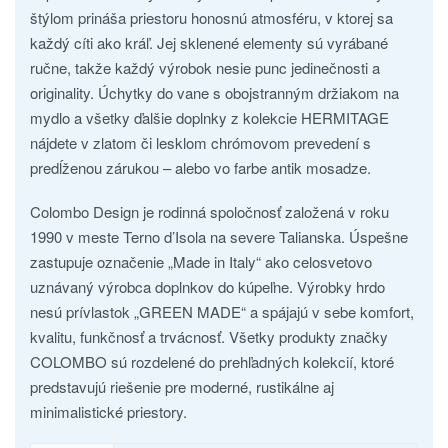
štýlom prináša priestoru honosnú atmosféru, v ktorej sa
každý cíti ako kráľ. Jej sklenené elementy sú vyrábané
ručne, takže každý výrobok nesie punc jedinečnosti a
originality. Úchytky do vane s obojstranným držiakom na
mydlo a všetky ďalšie doplnky z kolekcie HERMITAGE
nájdete v zlatom či lesklom chrómovom prevedení s
predĺženou zárukou – alebo vo farbe antik mosadze.
Colombo Design je rodinná spoločnosť založená v roku
1990 v meste Terno d’Isola na severe Talianska. Úspešne
zastupuje označenie „Made in Italy“ ako celosvetovo
uznávaný výrobca doplnkov do kúpeľne. Výrobky hrdo
nesú prívlastok „GREEN MADE“ a spájajú v sebe komfort,
kvalitu, funkčnosť a trvácnosť. Všetky produkty značky
COLOMBO sú rozdelené do prehľadných kolekcií, ktoré
predstavujú riešenie pre moderné, rustikálne aj
minimalistické priestory.