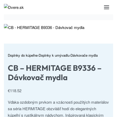
Skip
to
content
Doplnky do kúpeľne
›
Doplnky k umývadlu
›
Dávkovače mydla
CB – HERMITAGE B9336 –
Dávkovač mydla
€
118.52
Vďaka ozdobným prvkom a vzácnosti použitých materiálov
sa séria HERMITAGE obzvlášť hodí do elegantných
kúpeľní s rustikálnym nádychom. Inšpirovaná klasickým