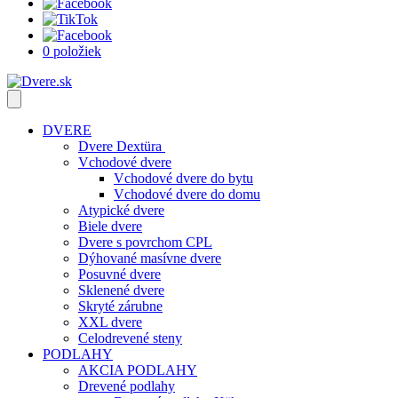
0 položiek
DVERE
Dvere Dextüra
Vchodové dvere
Vchodové dvere do bytu
Vchodové dvere do domu
Atypické dvere
Biele dvere
Dvere s povrchom CPL
Dýhované masívne dvere
Posuvné dvere
Sklenené dvere
Skryté zárubne
XXL dvere
Celodrevené steny
PODLAHY
AKCIA PODLAHY
Drevené podlahy