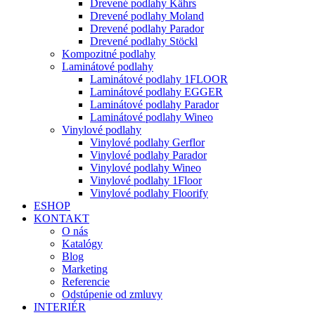
Drevené podlahy Kährs
Drevené podlahy Moland
Drevené podlahy Parador
Drevené podlahy Stöckl
Kompozitné podlahy
Laminátové podlahy
Laminátové podlahy 1FLOOR
Laminátové podlahy EGGER
Laminátové podlahy Parador
Laminátové podlahy Wineo
Vinylové podlahy
Vinylové podlahy Gerflor
Vinylové podlahy Parador
Vinylové podlahy Wineo
Vinylové podlahy 1Floor
Vinylové podlahy Floorify
ESHOP
KONTAKT
O nás
Katalógy
Blog
Marketing
Referencie
Odstúpenie od zmluvy
INTERIÉR