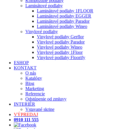
Kompozitné podlahy
Laminátové podlahy
Laminátové podlahy 1FLOOR
Laminátové podlahy EGGER
Laminátové podlahy Parador
Laminátové podlahy Wineo
Vinylové podlahy
Vinylové podlahy Gerflor
Vinylové podlahy Parador
Vinylové podlahy Wineo
Vinylové podlahy 1Floor
Vinylové podlahy Floorify
ESHOP
KONTAKT
O nás
Katalógy
Blog
Marketing
Referencie
Odstúpenie od zmluvy
INTERIÉR
Vstavané skrine
VÝPREDAJ
0910 111 555