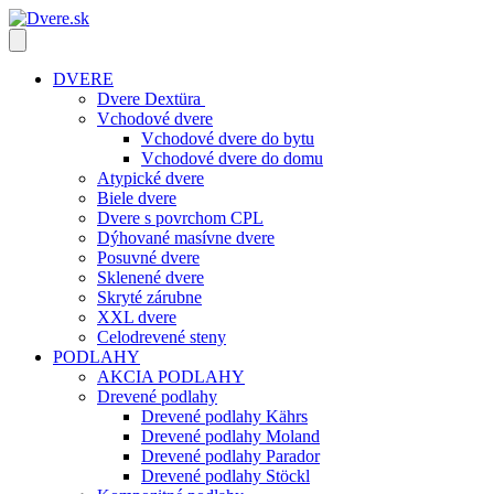
DVERE
Dvere Dextüra
Vchodové dvere
Vchodové dvere do bytu
Vchodové dvere do domu
Atypické dvere
Biele dvere
Dvere s povrchom CPL
Dýhované masívne dvere
Posuvné dvere
Sklenené dvere
Skryté zárubne
XXL dvere
Celodrevené steny
PODLAHY
AKCIA PODLAHY
Drevené podlahy
Drevené podlahy Kährs
Drevené podlahy Moland
Drevené podlahy Parador
Drevené podlahy Stöckl