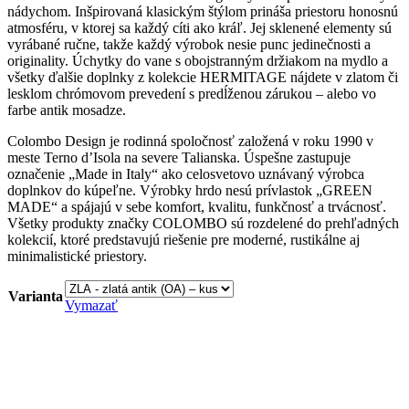
nádychom. Inšpirovaná klasickým štýlom prináša priestoru honosnú
atmosféru, v ktorej sa každý cíti ako kráľ. Jej sklenené elementy sú
vyrábané ručne, takže každý výrobok nesie punc jedinečnosti a
originality. Úchytky do vane s obojstranným držiakom na mydlo a
všetky ďalšie doplnky z kolekcie HERMITAGE nájdete v zlatom či
lesklom chrómovom prevedení s predĺženou zárukou – alebo vo
farbe antik mosadze.
Colombo Design je rodinná spoločnosť založená v roku 1990 v
meste Terno d’Isola na severe Talianska. Úspešne zastupuje
označenie „Made in Italy“ ako celosvetovo uznávaný výrobca
doplnkov do kúpeľne. Výrobky hrdo nesú prívlastok „GREEN
MADE“ a spájajú v sebe komfort, kvalitu, funkčnosť a trvácnosť.
Všetky produkty značky COLOMBO sú rozdelené do prehľadných
kolekcií, ktoré predstavujú riešenie pre moderné, rustikálne aj
minimalistické priestory.
Varianta
Vymazať