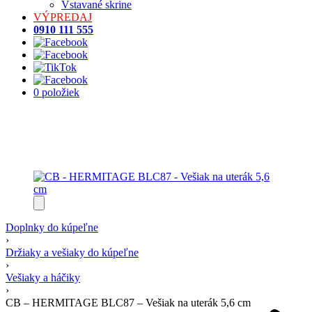
Vstavané skrine
VÝPREDAJ
0910 111 555
0 položiek
Doplnky do kúpeľne
›
Držiaky a vešiaky do kúpeľne
›
Vešiaky a háčiky
›
CB – HERMITAGE BLC87 – Vešiak na uterák 5,6 cm