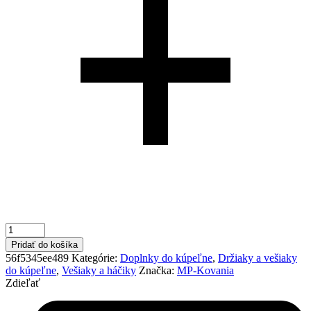
Pridať do košíka
56f5345ee489
Kategórie:
Doplnky do kúpeľne
,
Držiaky a vešiaky
do kúpeľne
,
Vešiaky a háčiky
Značka:
MP-Kovania
Zdieľať