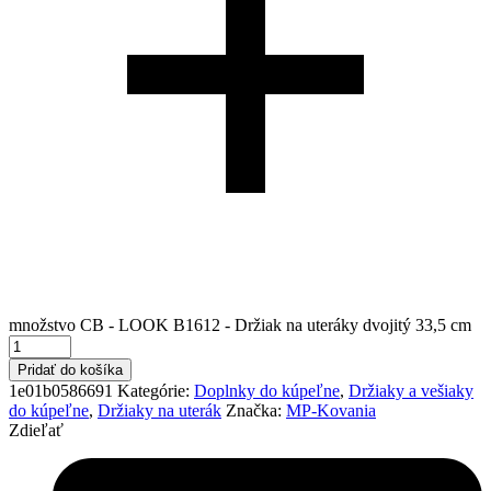
množstvo CB - LOOK B1612 - Držiak na uteráky dvojitý 33,5 cm
Pridať do košíka
1e01b0586691
Kategórie:
Doplnky do kúpeľne
,
Držiaky a vešiaky
do kúpeľne
,
Držiaky na uterák
Značka:
MP-Kovania
Zdieľať