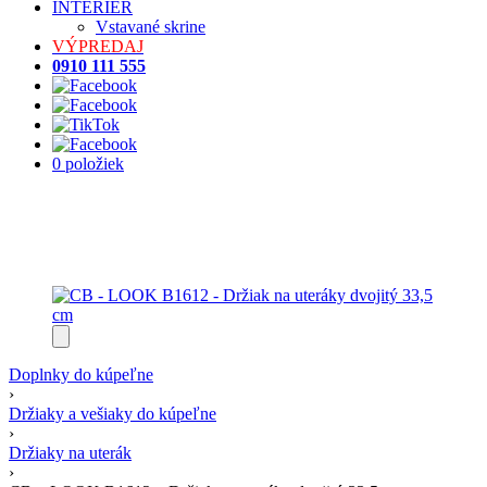
INTERIÉR
Vstavané skrine
VÝPREDAJ
0910 111 555
0 položiek
Doplnky do kúpeľne
›
Držiaky a vešiaky do kúpeľne
›
Držiaky na uterák
›