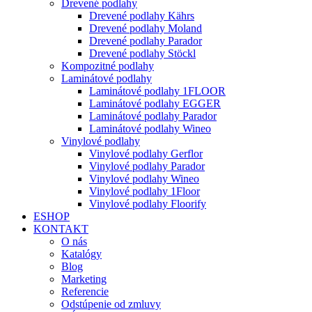
Drevené podlahy
Drevené podlahy Kährs
Drevené podlahy Moland
Drevené podlahy Parador
Drevené podlahy Stöckl
Kompozitné podlahy
Laminátové podlahy
Laminátové podlahy 1FLOOR
Laminátové podlahy EGGER
Laminátové podlahy Parador
Laminátové podlahy Wineo
Vinylové podlahy
Vinylové podlahy Gerflor
Vinylové podlahy Parador
Vinylové podlahy Wineo
Vinylové podlahy 1Floor
Vinylové podlahy Floorify
ESHOP
KONTAKT
O nás
Katalógy
Blog
Marketing
Referencie
Odstúpenie od zmluvy