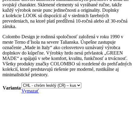
svojský charakter. Sklenené elementy sú vyrábané ručne, takže
každý výrobok nesie punc jedinečnosti a originality. Doplnky
z kolekcie LOOK sú dispozícii až v siedmich farebných
prevedeniach, na ktoré platí predĺžená 10-ročná alebo až 30-ročná
záruka.
Colombo Design je rodinná spoločnosť založená v roku 1990 v
meste Terno d’Isola na severe Talianska. Úspešne zastupuje
označenie „Made in Italy“ ako celosvetovo uznávaný výrobca
doplnkov do kúpeľne. Výrobky hrdo nesú prívlastok „GREEN
MADE“ a spájajú v sebe komfort, kvalitu, funkčnosť a trvácnosť.
Všetky produkty značky COLOMBO sú rozdelené do prehľadných
kolekcií, ktoré predstavujú riešenie pre moderné, rustikálne aj
minimalistické priestory.
Varianta
Vymazať