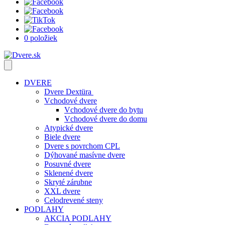
0 položiek
DVERE
Dvere Dextüra
Vchodové dvere
Vchodové dvere do bytu
Vchodové dvere do domu
Atypické dvere
Biele dvere
Dvere s povrchom CPL
Dýhované masívne dvere
Posuvné dvere
Sklenené dvere
Skryté zárubne
XXL dvere
Celodrevené steny
PODLAHY
AKCIA PODLAHY