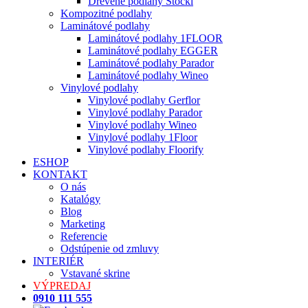
Drevené podlahy Stöckl
Kompozitné podlahy
Laminátové podlahy
Laminátové podlahy 1FLOOR
Laminátové podlahy EGGER
Laminátové podlahy Parador
Laminátové podlahy Wineo
Vinylové podlahy
Vinylové podlahy Gerflor
Vinylové podlahy Parador
Vinylové podlahy Wineo
Vinylové podlahy 1Floor
Vinylové podlahy Floorify
ESHOP
KONTAKT
O nás
Katalógy
Blog
Marketing
Referencie
Odstúpenie od zmluvy
INTERIÉR
Vstavané skrine
VÝPREDAJ
0910 111 555