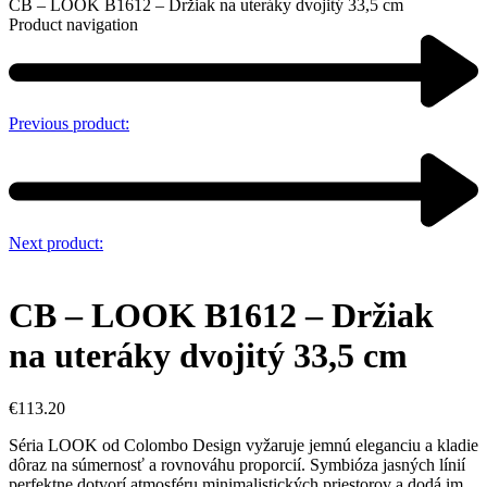
CB – LOOK B1612 – Držiak na uteráky dvojitý 33,5 cm
Product navigation
Previous product:
Next product:
CB – LOOK B1612 – Držiak
na uteráky dvojitý 33,5 cm
€
113.20
Séria LOOK od Colombo Design vyžaruje jemnú eleganciu a kladie
dôraz na súmernosť a rovnováhu proporcií. Symbióza jasných línií
perfektne dotvorí atmosféru minimalistických priestorov a dodá im