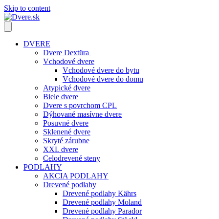
Skip to content
DVERE
Dvere Dextüra
Vchodové dvere
Vchodové dvere do bytu
Vchodové dvere do domu
Atypické dvere
Biele dvere
Dvere s povrchom CPL
Dýhované masívne dvere
Posuvné dvere
Sklenené dvere
Skryté zárubne
XXL dvere
Celodrevené steny
PODLAHY
AKCIA PODLAHY
Drevené podlahy
Drevené podlahy Kährs
Drevené podlahy Moland
Drevené podlahy Parador