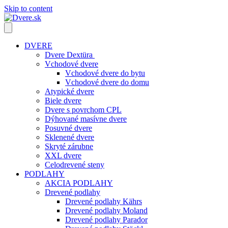
Skip to content
DVERE
Dvere Dextüra
Vchodové dvere
Vchodové dvere do bytu
Vchodové dvere do domu
Atypické dvere
Biele dvere
Dvere s povrchom CPL
Dýhované masívne dvere
Posuvné dvere
Sklenené dvere
Skryté zárubne
XXL dvere
Celodrevené steny
PODLAHY
AKCIA PODLAHY
Drevené podlahy
Drevené podlahy Kährs
Drevené podlahy Moland
Drevené podlahy Parador