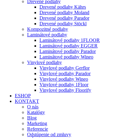
Drevené podlahy
Drevené podlahy Kährs
Drevené podlahy Moland
Drevené podlahy Parador
Drevené podlahy Stöckl
Kompozitné podlahy
Laminátové podlahy
Laminátové podlahy 1FLOOR
Laminátové podlahy EGGER
Laminátové podlahy Parador
Laminátové podlahy Wineo
Vinylové podlahy
Vinylové podlahy Gerflor
Vinylové podlahy Parador
Vinylové podlahy Wineo
Vinylové podlahy 1Floor
Vinylové podlahy Floorify
ESHOP
KONTAKT
O nás
Katalógy
Blog
Marketing
Referencie
Odstúpenie od zmluvy