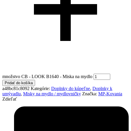
množstvo CB - LOOK B1640 - Miska na mydlo
Pridať do košíka
a48bc81c8092
Kategórie:
Doplnky do kúpeľne
,
Doplnky k
umývadlu
,
Misky na mydlo / mydlovničky
Značka:
MP-Kovania
Zdieľať