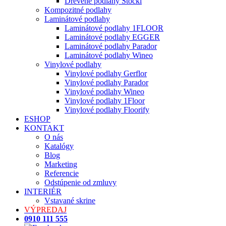
Drevené podlahy Stöckl
Kompozitné podlahy
Laminátové podlahy
Laminátové podlahy 1FLOOR
Laminátové podlahy EGGER
Laminátové podlahy Parador
Laminátové podlahy Wineo
Vinylové podlahy
Vinylové podlahy Gerflor
Vinylové podlahy Parador
Vinylové podlahy Wineo
Vinylové podlahy 1Floor
Vinylové podlahy Floorify
ESHOP
KONTAKT
O nás
Katalógy
Blog
Marketing
Referencie
Odstúpenie od zmluvy
INTERIÉR
Vstavané skrine
VÝPREDAJ
0910 111 555