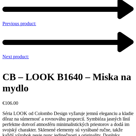
Previous product:
Next product:
CB – LOOK B1640 – Miska na
mydlo
€
106.00
Séria LOOK od Colombo Design vyžaruje jemnú eleganciu a kladie
dôraz na súmernosť a rovnováhu proporcií. Symbióza jasných línií
perfektne dotvorí atmosféru minimalistických priestorov a dodá im
svojský charakter. Sklenené elementy sú vyrábané ručne, takže
každý výrobok nesie punc jedinečnosti a originality. Doplnky