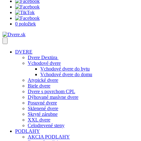
0 položiek
DVERE
Dvere Dextüra
Vchodové dvere
Vchodové dvere do bytu
Vchodové dvere do domu
Atypické dvere
Biele dvere
Dvere s povrchom CPL
Dýhované masívne dvere
Posuvné dvere
Sklenené dvere
Skryté zárubne
XXL dvere
Celodrevené steny
PODLAHY
AKCIA PODLAHY