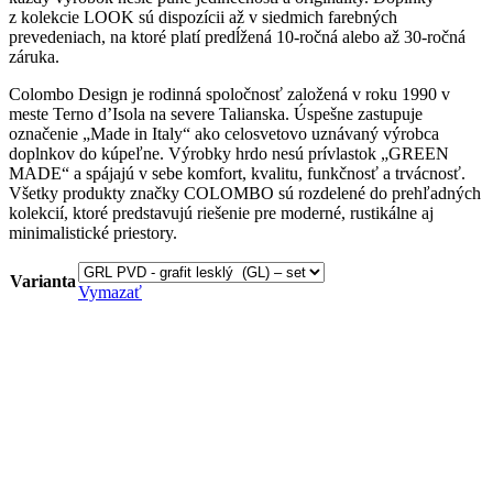
z kolekcie LOOK sú dispozícii až v siedmich farebných
prevedeniach, na ktoré platí predĺžená 10-ročná alebo až 30-ročná
záruka.
Colombo Design je rodinná spoločnosť založená v roku 1990 v
meste Terno d’Isola na severe Talianska. Úspešne zastupuje
označenie „Made in Italy“ ako celosvetovo uznávaný výrobca
doplnkov do kúpeľne. Výrobky hrdo nesú prívlastok „GREEN
MADE“ a spájajú v sebe komfort, kvalitu, funkčnosť a trvácnosť.
Všetky produkty značky COLOMBO sú rozdelené do prehľadných
kolekcií, ktoré predstavujú riešenie pre moderné, rustikálne aj
minimalistické priestory.
Varianta
Vymazať