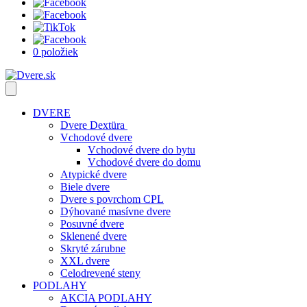
0 položiek
DVERE
Dvere Dextüra
Vchodové dvere
Vchodové dvere do bytu
Vchodové dvere do domu
Atypické dvere
Biele dvere
Dvere s povrchom CPL
Dýhované masívne dvere
Posuvné dvere
Sklenené dvere
Skryté zárubne
XXL dvere
Celodrevené steny
PODLAHY
AKCIA PODLAHY