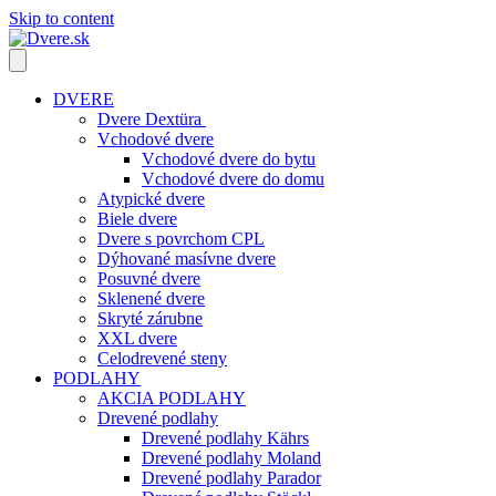
Skip to content
DVERE
Dvere Dextüra
Vchodové dvere
Vchodové dvere do bytu
Vchodové dvere do domu
Atypické dvere
Biele dvere
Dvere s povrchom CPL
Dýhované masívne dvere
Posuvné dvere
Sklenené dvere
Skryté zárubne
XXL dvere
Celodrevené steny
PODLAHY
AKCIA PODLAHY
Drevené podlahy
Drevené podlahy Kährs
Drevené podlahy Moland
Drevené podlahy Parador