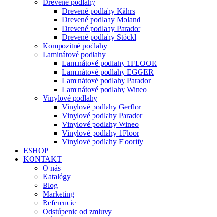
Drevené podlahy
Drevené podlahy Kährs
Drevené podlahy Moland
Drevené podlahy Parador
Drevené podlahy Stöckl
Kompozitné podlahy
Laminátové podlahy
Laminátové podlahy 1FLOOR
Laminátové podlahy EGGER
Laminátové podlahy Parador
Laminátové podlahy Wineo
Vinylové podlahy
Vinylové podlahy Gerflor
Vinylové podlahy Parador
Vinylové podlahy Wineo
Vinylové podlahy 1Floor
Vinylové podlahy Floorify
ESHOP
KONTAKT
O nás
Katalógy
Blog
Marketing
Referencie
Odstúpenie od zmluvy