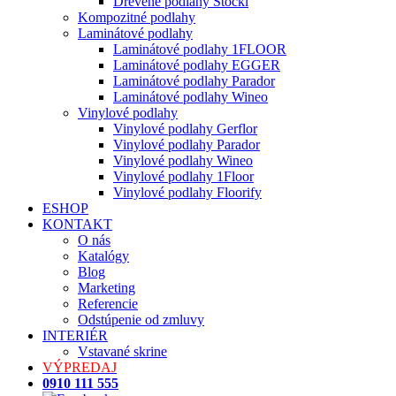
Drevené podlahy Stöckl
Kompozitné podlahy
Laminátové podlahy
Laminátové podlahy 1FLOOR
Laminátové podlahy EGGER
Laminátové podlahy Parador
Laminátové podlahy Wineo
Vinylové podlahy
Vinylové podlahy Gerflor
Vinylové podlahy Parador
Vinylové podlahy Wineo
Vinylové podlahy 1Floor
Vinylové podlahy Floorify
ESHOP
KONTAKT
O nás
Katalógy
Blog
Marketing
Referencie
Odstúpenie od zmluvy
INTERIÉR
Vstavané skrine
VÝPREDAJ
0910 111 555