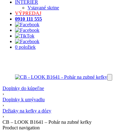
INTERIÉR
Vstavané skrine
VÝPREDAJ
0910 111 555
0 položiek
Doplnky do kúpeľne
›
Doplnky k umývadlu
›
Držiaky na kefky a dózy
›
CB – LOOK B1641 – Pohár na zubné kefky
Product navigation