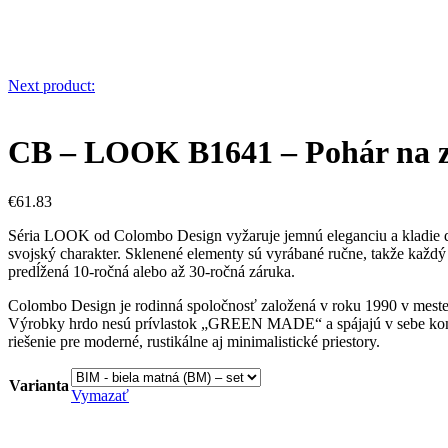
Next product:
CB – LOOK B1641 – Pohár na z
€
61.83
Séria LOOK od Colombo Design vyžaruje jemnú eleganciu a kladie dôr
svojský charakter. Sklenené elementy sú vyrábané ručne, takže každý 
predĺžená 10-ročná alebo až 30-ročná záruka.
Colombo Design je rodinná spoločnosť založená v roku 1990 v meste
Výrobky hrdo nesú prívlastok „GREEN MADE“ a spájajú v sebe komfo
riešenie pre moderné, rustikálne aj minimalistické priestory.
Varianta
Vymazať