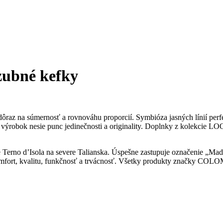
ubné kefky
az na súmernosť a rovnováhu proporcií. Symbióza jasných línií perfek
výrobok nesie punc jedinečnosti a originality. Doplnky z kolekcie LOO
 Terno d’Isola na severe Talianska. Úspešne zastupuje označenie „Mad
rt, kvalitu, funkčnosť a trvácnosť. Všetky produkty značky COLOMB