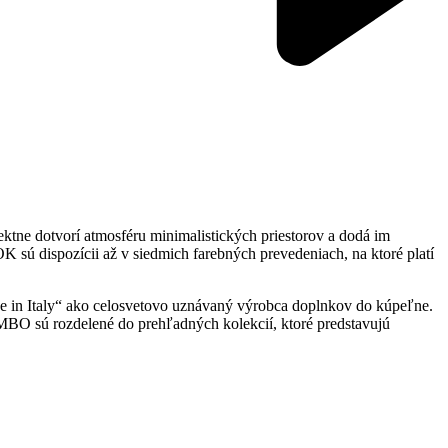
tne dotvorí atmosféru minimalistických priestorov a dodá im
K sú dispozícii až v siedmich farebných prevedeniach, na ktoré platí
e in Italy“ ako celosvetovo uznávaný výrobca doplnkov do kúpeľne.
O sú rozdelené do prehľadných kolekcií, ktoré predstavujú