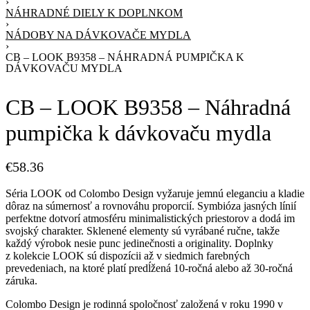
›
NÁHRADNÉ DIELY K DOPLNKOM
›
NÁDOBY NA DÁVKOVAČE MYDLA
›
CB – LOOK B9358 – NÁHRADNÁ PUMPIČKA K
DÁVKOVAČU MYDLA
CB – LOOK B9358 – Náhradná
pumpička k dávkovaču mydla
€
58.36
Séria LOOK od Colombo Design vyžaruje jemnú eleganciu a kladie
dôraz na súmernosť a rovnováhu proporcií. Symbióza jasných línií
perfektne dotvorí atmosféru minimalistických priestorov a dodá im
svojský charakter. Sklenené elementy sú vyrábané ručne, takže
každý výrobok nesie punc jedinečnosti a originality. Doplnky
z kolekcie LOOK sú dispozícii až v siedmich farebných
prevedeniach, na ktoré platí predĺžená 10-ročná alebo až 30-ročná
záruka.
Colombo Design je rodinná spoločnosť založená v roku 1990 v