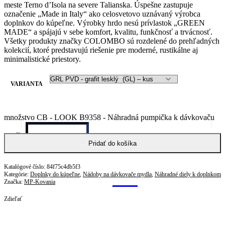
meste Terno d’Isola na severe Talianska. Úspešne zastupuje
označenie „Made in Italy“ ako celosvetovo uznávaný výrobca
doplnkov do kúpeľne. Výrobky hrdo nesú prívlastok „GREEN
MADE“ a spájajú v sebe komfort, kvalitu, funkčnosť a trvácnosť.
Všetky produkty značky COLOMBO sú rozdelené do prehľadných
kolekcií, ktoré predstavujú riešenie pre moderné, rustikálne aj
minimalistické priestory.
VARIANTA
množstvo CB - LOOK B9358 - Náhradná pumpička k dávkovaču
mydla
Pridať do košíka
84f75c4db5f3
Kategórie:
Doplnky do kúpeľne
,
Nádoby na dávkovače mydla
,
Náhradné diely k doplnkom
Značka:
MP-Kovania
Zdieľať