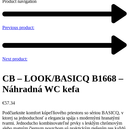
Product navigation
Previous product:
Next product:
CB – LOOK/BASICQ B1668 –
Náhradná WC kefa
€
57.34
Podčiarknite komfort kúpeľňového priestoru so sériou BASICQ, v
ktorej sa jednoduchosť a elegancia spája s modernými hranatými
tvarmi. Jednoducho kombinovateľné prvky s lesklým chrómovým
alebo matným čiernym povrchom sú praktickým riešením pre každú