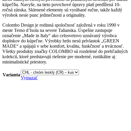
kúpeľňu. Navyše, na tieto povrchové úpravy platí predĺžená 10-
ročná záruka. Sklenené elementy sú vyrábané ručne, takže každý
výrobok nesie punc jedinečnosti a originality.
Colombo Design je rodinná spoločnosť založená v roku 1990 v
meste Terno d’Isola na severe Talianska. Úspešne zastupuje
označenie „Made in Italy“ ako celosvetovo uznávaný výrobca
doplnkov do kúpeľne. Výrobky hrdo nesú prívlastok „GREEN
MADE“ a spájajú v sebe komfort, kvalitu, funkčnosť a trvácnosť.
Všetky produkty značky COLOMBO sú rozdelené do prehľadných
kolekcií, ktoré predstavujú riešenie pre moderné, rustikálne aj
minimalistické priestory.
Varianta
Vymazať