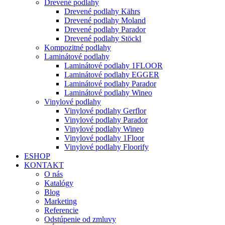
Drevené podlahy
Drevené podlahy Kährs
Drevené podlahy Moland
Drevené podlahy Parador
Drevené podlahy Stöckl
Kompozitné podlahy
Laminátové podlahy
Laminátové podlahy 1FLOOR
Laminátové podlahy EGGER
Laminátové podlahy Parador
Laminátové podlahy Wineo
Vinylové podlahy
Vinylové podlahy Gerflor
Vinylové podlahy Parador
Vinylové podlahy Wineo
Vinylové podlahy 1Floor
Vinylové podlahy Floorify
ESHOP
KONTAKT
O nás
Katalógy
Blog
Marketing
Referencie
Odstúpenie od zmluvy