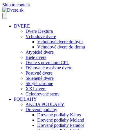
Skip to content
DVERE
Dvere Dextüra
Vchodové dvere
Vchodové dvere do bytu
Vchodové dvere do domu
Atypické dvere
Biele dvere
Dvere s povrchom CPL
Dýhované masívne dvere
Posuvné dvere
Sklenené dvere
Skryté zárubne
XXL dvere
Celodrevené steny
PODLAHY
AKCIA PODLAHY
Drevené podlahy
Drevené podlahy Kährs
Drevené podlahy Moland
Drevené podlahy Parador