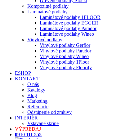
Drevené podlahy Stöckl
Kompozitné podlahy
Laminátové podlahy
Laminátové podlahy 1FLOOR
Laminátové podlahy EGGER
Laminátové podlahy Parador
Laminátové podlahy Wineo
Vinylové podlahy
Vinylové podlahy Gerflor
Vinylové podlahy Parador
Vinylové podlahy Wineo
Vinylové podlahy 1Floor
Vinylové podlahy Floorify
ESHOP
KONTAKT
O nás
Katalógy
Blog
Marketing
Referencie
Odstúpenie od zmluvy
INTERIÉR
Vstavané skrine
VÝPREDAJ
0910 111 555