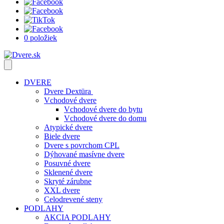
0 položiek
DVERE
Dvere Dextüra
Vchodové dvere
Vchodové dvere do bytu
Vchodové dvere do domu
Atypické dvere
Biele dvere
Dvere s povrchom CPL
Dýhované masívne dvere
Posuvné dvere
Sklenené dvere
Skryté zárubne
XXL dvere
Celodrevené steny
PODLAHY
AKCIA PODLAHY