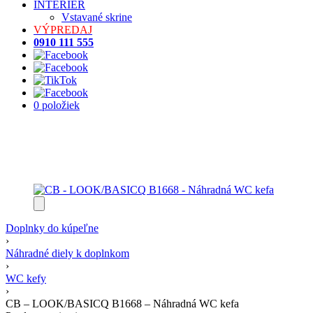
INTERIÉR
Vstavané skrine
VÝPREDAJ
0910 111 555
0 položiek
Doplnky do kúpeľne
›
Náhradné diely k doplnkom
›
WC kefy
›
CB – LOOK/BASICQ B1668 – Náhradná WC kefa