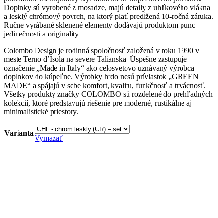
Doplnky sú vyrobené z mosadze, majú detaily z uhlíkového vlákna
a lesklý chrómový povrch, na ktorý platí predĺžená 10-ročná záruka.
Ručne vyrábané sklenené elementy dodávajú produktom punc
jedinečnosti a originality.
Colombo Design je rodinná spoločnosť založená v roku 1990 v
meste Terno d’Isola na severe Talianska. Úspešne zastupuje
označenie „Made in Italy“ ako celosvetovo uznávaný výrobca
doplnkov do kúpeľne. Výrobky hrdo nesú prívlastok „GREEN
MADE“ a spájajú v sebe komfort, kvalitu, funkčnosť a trvácnosť.
Všetky produkty značky COLOMBO sú rozdelené do prehľadných
kolekcií, ktoré predstavujú riešenie pre moderné, rustikálne aj
minimalistické priestory.
Varianta
Vymazať