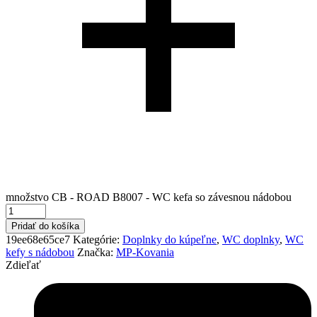
množstvo CB - ROAD B8007 - WC kefa so závesnou nádobou
Pridať do košíka
19ee68e65ce7
Kategórie:
Doplnky do kúpeľne
,
WC doplnky
,
WC
kefy s nádobou
Značka:
MP-Kovania
Zdieľať