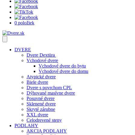
0 položiek
DVERE
Dvere Dextüra
Vchodové dvere
Vchodové dvere do bytu
Vchodové dvere do domu
Atypické dvere
Biele dvere
Dvere s povrchom CPL
Dýhované masívne dvere
Posuvné dvere
Sklenené dvere
Skryté zárubne
XXL dvere
Celodrevené steny
PODLAHY
AKCIA PODLAHY