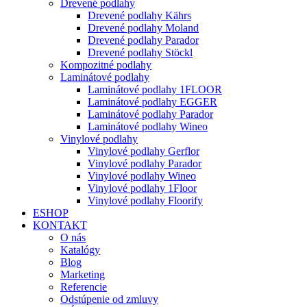
Drevené podlahy
Drevené podlahy Kährs
Drevené podlahy Moland
Drevené podlahy Parador
Drevené podlahy Stöckl
Kompozitné podlahy
Laminátové podlahy
Laminátové podlahy 1FLOOR
Laminátové podlahy EGGER
Laminátové podlahy Parador
Laminátové podlahy Wineo
Vinylové podlahy
Vinylové podlahy Gerflor
Vinylové podlahy Parador
Vinylové podlahy Wineo
Vinylové podlahy 1Floor
Vinylové podlahy Floorify
ESHOP
KONTAKT
O nás
Katalógy
Blog
Marketing
Referencie
Odstúpenie od zmluvy