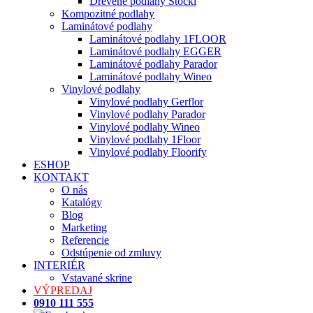
Drevené podlahy Stöckl
Kompozitné podlahy
Laminátové podlahy
Laminátové podlahy 1FLOOR
Laminátové podlahy EGGER
Laminátové podlahy Parador
Laminátové podlahy Wineo
Vinylové podlahy
Vinylové podlahy Gerflor
Vinylové podlahy Parador
Vinylové podlahy Wineo
Vinylové podlahy 1Floor
Vinylové podlahy Floorify
ESHOP
KONTAKT
O nás
Katalógy
Blog
Marketing
Referencie
Odstúpenie od zmluvy
INTERIÉR
Vstavané skrine
VÝPREDAJ
0910 111 555