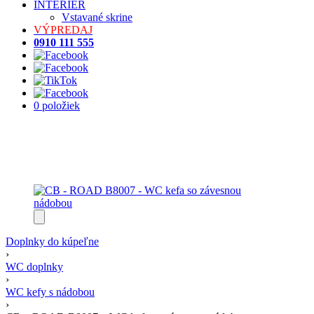
INTERIÉR
Vstavané skrine
VÝPREDAJ
0910 111 555
0 položiek
Doplnky do kúpeľne
›
WC doplnky
›
WC kefy s nádobou
›