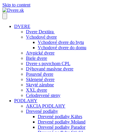
Skip to content
DVERE
Dvere Dextüra
Vchodové dvere
Vchodové dvere do bytu
Vchodové dvere do domu
Atypické dvere
Biele dvere
Dvere s povrchom CPL
Dýhované masívne dvere
Posuvné dvere
Sklenené dvere
Skryté zárubne
XXL dvere
Celodrevené steny
PODLAHY
AKCIA PODLAHY
Drevené podlahy
Drevené podlahy Kährs
Drevené podlahy Moland
Drevené podlahy Parador