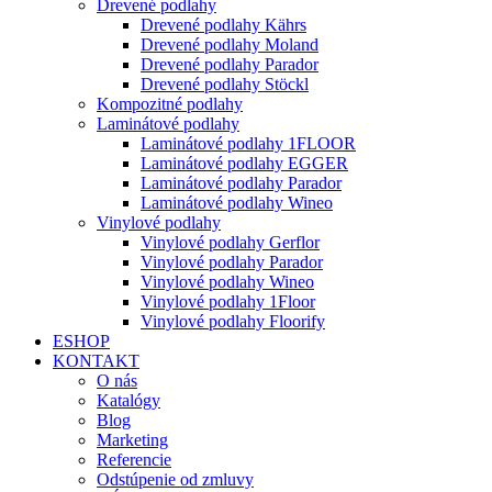
Drevené podlahy
Drevené podlahy Kährs
Drevené podlahy Moland
Drevené podlahy Parador
Drevené podlahy Stöckl
Kompozitné podlahy
Laminátové podlahy
Laminátové podlahy 1FLOOR
Laminátové podlahy EGGER
Laminátové podlahy Parador
Laminátové podlahy Wineo
Vinylové podlahy
Vinylové podlahy Gerflor
Vinylové podlahy Parador
Vinylové podlahy Wineo
Vinylové podlahy 1Floor
Vinylové podlahy Floorify
ESHOP
KONTAKT
O nás
Katalógy
Blog
Marketing
Referencie
Odstúpenie od zmluvy