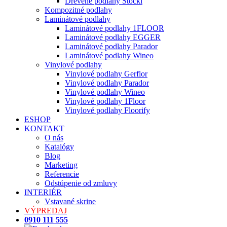
Drevené podlahy Stöckl
Kompozitné podlahy
Laminátové podlahy
Laminátové podlahy 1FLOOR
Laminátové podlahy EGGER
Laminátové podlahy Parador
Laminátové podlahy Wineo
Vinylové podlahy
Vinylové podlahy Gerflor
Vinylové podlahy Parador
Vinylové podlahy Wineo
Vinylové podlahy 1Floor
Vinylové podlahy Floorify
ESHOP
KONTAKT
O nás
Katalógy
Blog
Marketing
Referencie
Odstúpenie od zmluvy
INTERIÉR
Vstavané skrine
VÝPREDAJ
0910 111 555