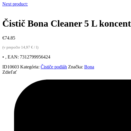
Next product:
Čistič Bona Cleaner 5 L koncent
€
74.85
(v prepočte 14,97 € / l)
• , EAN: 7312799956424
ID10603
Kategória:
Čističe podláh
Značka:
Bona
Zdieľať