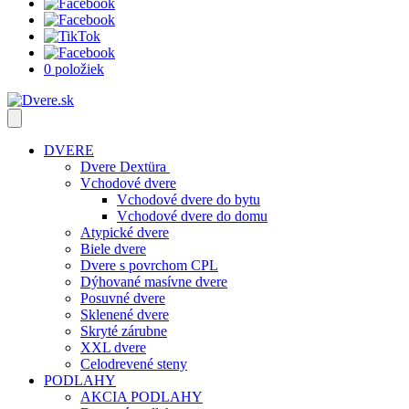
0 položiek
DVERE
Dvere Dextüra
Vchodové dvere
Vchodové dvere do bytu
Vchodové dvere do domu
Atypické dvere
Biele dvere
Dvere s povrchom CPL
Dýhované masívne dvere
Posuvné dvere
Sklenené dvere
Skryté zárubne
XXL dvere
Celodrevené steny
PODLAHY
AKCIA PODLAHY