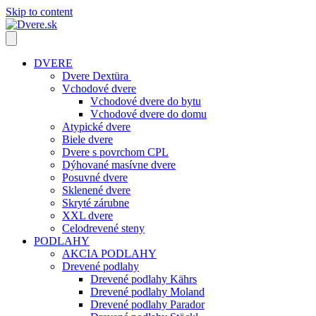
Skip to content
DVERE
Dvere Dextüra
Vchodové dvere
Vchodové dvere do bytu
Vchodové dvere do domu
Atypické dvere
Biele dvere
Dvere s povrchom CPL
Dýhované masívne dvere
Posuvné dvere
Sklenené dvere
Skryté zárubne
XXL dvere
Celodrevené steny
PODLAHY
AKCIA PODLAHY
Drevené podlahy
Drevené podlahy Kährs
Drevené podlahy Moland
Drevené podlahy Parador