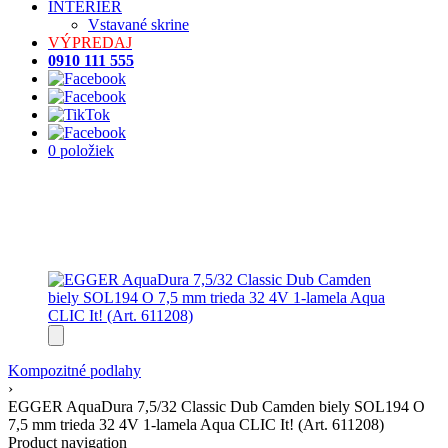
INTERIÉR
Vstavané skrine
VÝPREDAJ
0910 111 555
0 položiek
Kompozitné podlahy
›
EGGER AquaDura 7,5/32 Classic Dub Camden biely SOL194 O
7,5 mm trieda 32 4V 1-lamela Aqua CLIC It! (Art. 611208)
Product navigation