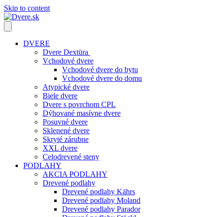
Skip to content
DVERE
Dvere Dextüra
Vchodové dvere
Vchodové dvere do bytu
Vchodové dvere do domu
Atypické dvere
Biele dvere
Dvere s povrchom CPL
Dýhované masívne dvere
Posuvné dvere
Sklenené dvere
Skryté zárubne
XXL dvere
Celodrevené steny
PODLAHY
AKCIA PODLAHY
Drevené podlahy
Drevené podlahy Kährs
Drevené podlahy Moland
Drevené podlahy Parador