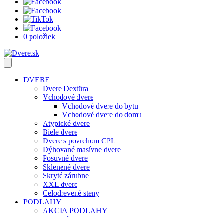
0 položiek
DVERE
Dvere Dextüra
Vchodové dvere
Vchodové dvere do bytu
Vchodové dvere do domu
Atypické dvere
Biele dvere
Dvere s povrchom CPL
Dýhované masívne dvere
Posuvné dvere
Sklenené dvere
Skryté zárubne
XXL dvere
Celodrevené steny
PODLAHY
AKCIA PODLAHY