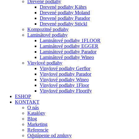
Drevené podlahy
Drevené podlahy Kährs
Drevené podlahy Moland
Drevené podlahy Parador
Drevené podlahy Stöckl
Kompozitné podlahy
Laminátové podlahy
Laminátové podlahy 1FLOOR
Laminátové podlahy EGGER
Laminátové podlahy Parador
Laminátové podlahy Wineo
Vinylové podlahy
Vinylové podlahy Gerflor
Vinylové podlahy Parador
Vinylové podlahy Wineo
Vinylové podlahy 1Floor
Vinylové podlahy Floorify
ESHOP
KONTAKT
O nás
Katalógy
Blog
Marketing
Referencie
Odstúpenie od zmluvy