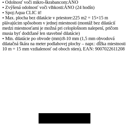
• Odolnosť voči mikro-škrabancom:ÁNO
• Zvýšená odolnosť voči vlhkosti:ÁNO (24 hodín)
• Spoj:Aqua CLIC it!
• Max. plocha bez dilatácie v priestore:225 m2 = 15×15 m
plávajúcim spôsobom v jednej miestnosti (montáž bez dilatácií
medzi miestnosťami je možná pri celoplošnom nalepení, pričom
musia byť dodržané len stavebné dilatácie)
• Min. dilatácie po obvode (mm):8-10 mm (1,5 mm obvodová
dilatačná škára na meter podlahovej plochy – napr.: dĺžka miestnosti
10 m = 15 mm vzdialenosť od oboch stien), EAN: 9007022611208