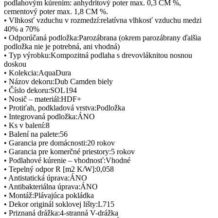
podlahovým kúrením: anhydritový poter max. 0,3 CM %,
cementový poter max. 1,8 CM %.
• Vlhkosť vzduchu v rozmedzí:relatívna vlhkosť vzduchu medzi
40% a 70%
• Odporúčaná podložka:Parozábrana (okrem parozábrany ďalšia
podložka nie je potrebná, ani vhodná)
• Typ výrobku:Kompozitná podlaha s drevovláknitou nosnou
doskou
• Kolekcia:AquaDura
• Názov dekoru:Dub Camden biely
• Číslo dekoru:SOL194
• Nosič – materiál:HDF+
• Protiťah, podkladová vrstva:Podložka
• Integrovaná podložka:ÁNO
• Ks v balení:8
• Balení na palete:56
• Garancia pre domácnosti:20 rokov
• Garancia pre komerčné priestory:5 rokov
• Podlahové kúrenie – vhodnosť:Vhodné
• Tepelný odpor R [m2 K/W]:0,058
• Antistatická úprava:ÁNO
• Antibakteriálna úprava:ÁNO
• Montáž:Plávajúca pokládka
• Dekor originál soklovej lišty:L715
• Priznaná drážka:4-stranná V-drážka