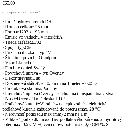
€
65.09
(v prepočte 32,63 € / m2)
• Protišmykový povrch:DS
• Hrúbka celkom:7,5 mm
• Formát:1292 x 193 mm
• Emisie vo vzduchu v interiéri:A+
• Trieda záťaže:23/32
• Spoj – typ:Clic
• Priznaná drážka – typ:4V
• Štruktúra povrchu:Omnipore
• Vzor:1-lamela
• Farebný odtieň:Svetlý
• Povrchová úprava – typ:Overlay
• Dekor/drevina:Dub
• Rozmerová stálosť:len 0,5 mm na 1 meter = 0,05 %
• Produktová skupina:Podlahy
• Povrchová úprava:Overlay – Ochranná transparentná vrstva
• Nosič:Drevovláknitá doska HDF+
• Podlahové kúrenie:Vhodné – na teplovodné a elektrické
podlahové kúrenie zabudované do poteru (max. 28 °C)
• Nerovnosť podkladu max (mm):2 mm na 1 m
• Vlhkosť podkladku max.:Bez podlahového kúrenia: anhydritový
poter max. 0,5 CM %, cementový poter max. 2,0 CM %. S