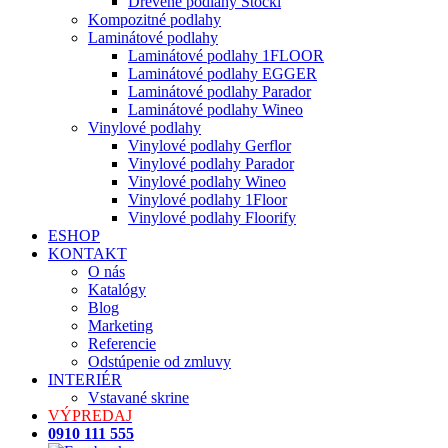
Drevené podlahy Stöckl
Kompozitné podlahy
Laminátové podlahy
Laminátové podlahy 1FLOOR
Laminátové podlahy EGGER
Laminátové podlahy Parador
Laminátové podlahy Wineo
Vinylové podlahy
Vinylové podlahy Gerflor
Vinylové podlahy Parador
Vinylové podlahy Wineo
Vinylové podlahy 1Floor
Vinylové podlahy Floorify
ESHOP
KONTAKT
O nás
Katalógy
Blog
Marketing
Referencie
Odstúpenie od zmluvy
INTERIÉR
Vstavané skrine
VÝPREDAJ
0910 111 555