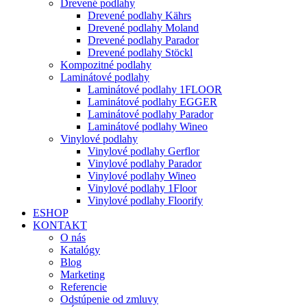
Drevené podlahy
Drevené podlahy Kährs
Drevené podlahy Moland
Drevené podlahy Parador
Drevené podlahy Stöckl
Kompozitné podlahy
Laminátové podlahy
Laminátové podlahy 1FLOOR
Laminátové podlahy EGGER
Laminátové podlahy Parador
Laminátové podlahy Wineo
Vinylové podlahy
Vinylové podlahy Gerflor
Vinylové podlahy Parador
Vinylové podlahy Wineo
Vinylové podlahy 1Floor
Vinylové podlahy Floorify
ESHOP
KONTAKT
O nás
Katalógy
Blog
Marketing
Referencie
Odstúpenie od zmluvy