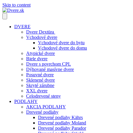
Skip to content
DVERE
Dvere Dextüra
Vchodové dvere
Vchodové dvere do bytu
Vchodové dvere do domu
Atypické dvere
Biele dvere
Dvere s povrchom CPL
Dýhované masívne dvere
Posuvné dvere
Sklenené dvere
Skryté zárubne
XXL dvere
Celodrevené steny
PODLAHY
AKCIA PODLAHY
Drevené podlahy
Drevené podlahy Kährs
Drevené podlahy Moland
Drevené podlahy Parador