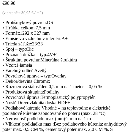
€
98.98
(v prepočte 39,05 € / m2)
• Protišmykový povrch:DS
• Hrúbka celkom:7,5 mm
• Formát:1292 x 327 mm
• Emisie vo vzduchu v interiéri:A+
• Trieda záťaže:23/33
• Spoj – typ:Clic
• Priznaná drážka – typ:4V+1
• Štruktúra povrchu:Minerálna štruktúra
• Vzor:1-lamela
• Farebný odtieň:Svetlý
• Povrchová úprava – typ:Overlay
• Dekor/drevina:Chromix
• Rozmerová stálosť:len 0,5 mm na 1 meter = 0,05 %
• Produktová skupina:Podlahy
• Povrchová úprava:Termoplastický polypropylén
• Nosič:Drevovláknitá doska HDF+
• Podlahové kúrenie:Vhodné – na teplovodné a elektrické
podlahové kúrenie zabudované do poteru (max. 28 °C)
• Nerovnosť podkladu max (mm):2 mm na 1 m
• Vlhkosť podkladku max.:Bez podlahového kúrenia: anhydritový
poter max. 0,5 CM %, cementový poter max. 2,0 CM %. S