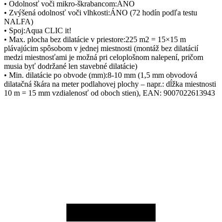
• Odolnosť voči mikro-škrabancom:ÁNO
• Zvýšená odolnosť voči vlhkosti:ÁNO (72 hodín podľa testu
NALFA)
• Spoj:Aqua CLIC it!
• Max. plocha bez dilatácie v priestore:225 m2 = 15×15 m
plávajúcim spôsobom v jednej miestnosti (montáž bez dilatácií
medzi miestnosťami je možná pri celoplošnom nalepení, pričom
musia byť dodržané len stavebné dilatácie)
• Min. dilatácie po obvode (mm):8-10 mm (1,5 mm obvodová
dilatačná škára na meter podlahovej plochy – napr.: dĺžka miestnosti
10 m = 15 mm vzdialenosť od oboch stien), EAN: 9007022613943