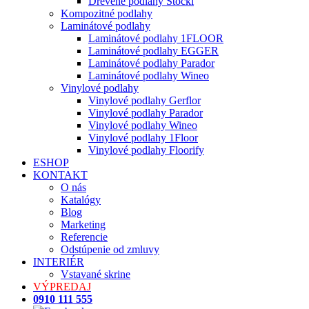
Drevené podlahy Stöckl
Kompozitné podlahy
Laminátové podlahy
Laminátové podlahy 1FLOOR
Laminátové podlahy EGGER
Laminátové podlahy Parador
Laminátové podlahy Wineo
Vinylové podlahy
Vinylové podlahy Gerflor
Vinylové podlahy Parador
Vinylové podlahy Wineo
Vinylové podlahy 1Floor
Vinylové podlahy Floorify
ESHOP
KONTAKT
O nás
Katalógy
Blog
Marketing
Referencie
Odstúpenie od zmluvy
INTERIÉR
Vstavané skrine
VÝPREDAJ
0910 111 555