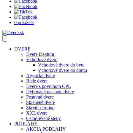
0 položiek
DVERE
Dvere Dextüra
Vchodové dvere
Vchodové dvere do bytu
Vchodové dvere do domu
Atypické dvere
Biele dvere
Dvere s povrchom CPL
Dýhované masívne dvere
Posuvné dvere
Sklenené dvere
Skryté zárubne
XXL dvere
Celodrevené steny
PODLAHY
AKCIA PODLAHY