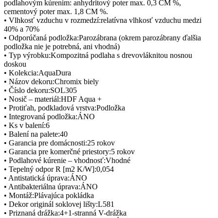
podlahovým kúrením: anhydritový poter max. 0,3 CM %,
cementový poter max. 1,8 CM %.
• Vlhkosť vzduchu v rozmedzí:relatívna vlhkosť vzduchu medzi
40% a 70%
• Odporúčaná podložka:Parozábrana (okrem parozábrany ďalšia
podložka nie je potrebná, ani vhodná)
• Typ výrobku:Kompozitná podlaha s drevovláknitou nosnou
doskou
• Kolekcia:AquaDura
• Názov dekoru:Chromix biely
• Číslo dekoru:SOL305
• Nosič – materiál:HDF Aqua +
• Protiťah, podkladová vrstva:Podložka
• Integrovaná podložka:ÁNO
• Ks v balení:6
• Balení na palete:40
• Garancia pre domácnosti:25 rokov
• Garancia pre komerčné priestory:5 rokov
• Podlahové kúrenie – vhodnosť:Vhodné
• Tepelný odpor R [m2 K/W]:0,054
• Antistatická úprava:ÁNO
• Antibakteriálna úprava:ÁNO
• Montáž:Plávajúca pokládka
• Dekor originál soklovej lišty:L581
• Priznaná drážka:4+1-stranná V-drážka