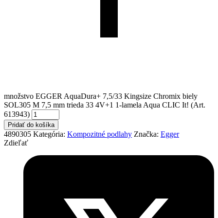
množstvo EGGER AquaDura+ 7,5/33 Kingsize Chromix biely
SOL305 M 7,5 mm trieda 33 4V+1 1-lamela Aqua CLIC It! (Art.
613943)
Pridať do košíka
4890305
Kategória:
Kompozitné podlahy
Značka:
Egger
Zdieľať