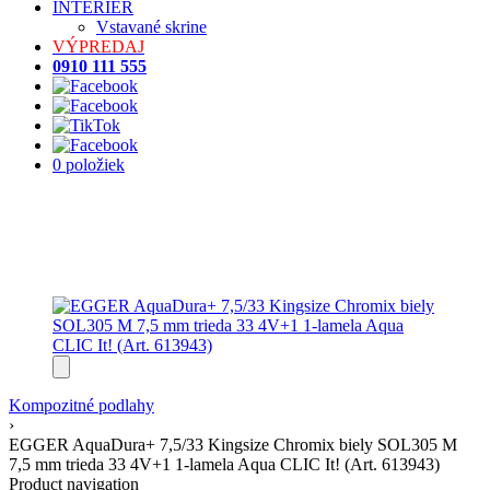
INTERIÉR
Vstavané skrine
VÝPREDAJ
0910 111 555
0 položiek
Kompozitné podlahy
›
EGGER AquaDura+ 7,5/33 Kingsize Chromix biely SOL305 M
7,5 mm trieda 33 4V+1 1-lamela Aqua CLIC It! (Art. 613943)
Product navigation