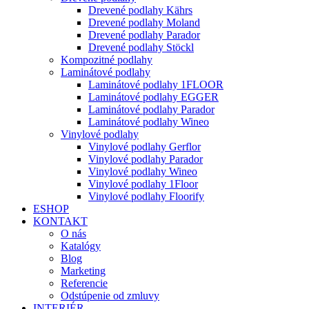
Drevené podlahy Kährs
Drevené podlahy Moland
Drevené podlahy Parador
Drevené podlahy Stöckl
Kompozitné podlahy
Laminátové podlahy
Laminátové podlahy 1FLOOR
Laminátové podlahy EGGER
Laminátové podlahy Parador
Laminátové podlahy Wineo
Vinylové podlahy
Vinylové podlahy Gerflor
Vinylové podlahy Parador
Vinylové podlahy Wineo
Vinylové podlahy 1Floor
Vinylové podlahy Floorify
ESHOP
KONTAKT
O nás
Katalógy
Blog
Marketing
Referencie
Odstúpenie od zmluvy
INTERIÉR