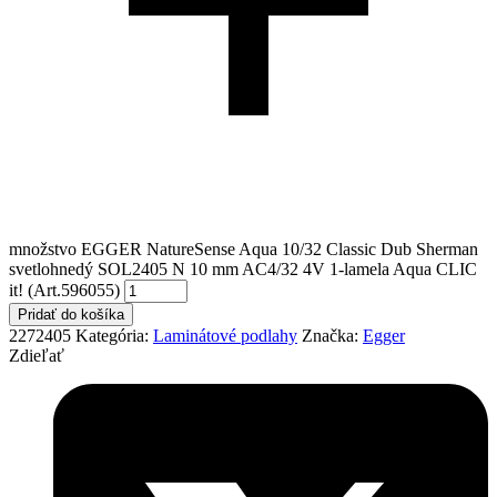
množstvo EGGER NatureSense Aqua 10/32 Classic Dub Sherman
svetlohnedý SOL2405 N 10 mm AC4/32 4V 1-lamela Aqua CLIC
it! (Art.596055)
Pridať do košíka
2272405
Kategória:
Laminátové podlahy
Značka:
Egger
Zdieľať