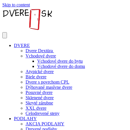
Skip to content
DVERE
Dvere Dextüra
Vchodové dvere
Vchodové dvere do bytu
Vchodové dvere do domu
Atypické dvere
Biele dvere
Dvere s povrchom CPL
Dýhované masívne dvere
Posuvné dvere
Sklenené dvere
Skryté zárubne
XXL dvere
Celodrevené steny
PODLAHY
AKCIA PODLAHY
Drevené podlahy