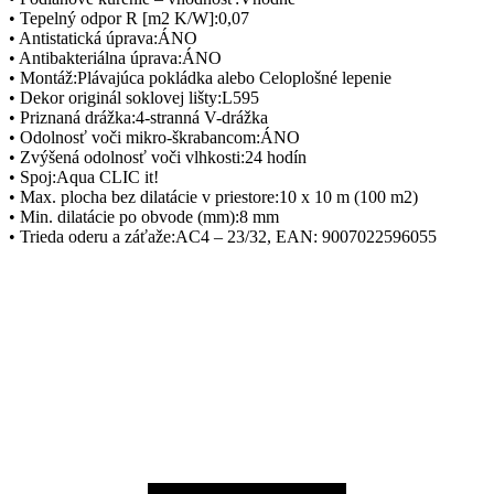
• Tepelný odpor R [m2 K/W]:0,07
• Antistatická úprava:ÁNO
• Antibakteriálna úprava:ÁNO
• Montáž:Plávajúca pokládka alebo Celoplošné lepenie
• Dekor originál soklovej lišty:L595
• Priznaná drážka:4-stranná V-drážka
• Odolnosť voči mikro-škrabancom:ÁNO
• Zvýšená odolnosť voči vlhkosti:24 hodín
• Spoj:Aqua CLIC it!
• Max. plocha bez dilatácie v priestore:10 x 10 m (100 m2)
• Min. dilatácie po obvode (mm):8 mm
• Trieda oderu a záťaže:AC4 – 23/32, EAN: 9007022596055