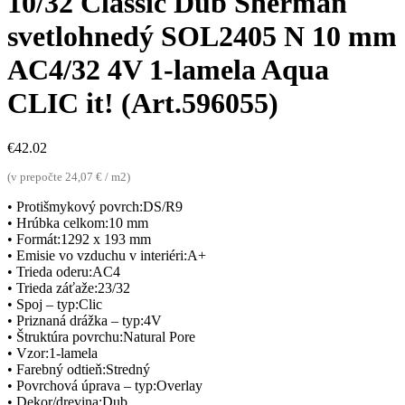
10/32 Classic Dub Sherman
svetlohnedý SOL2405 N 10 mm
AC4/32 4V 1-lamela Aqua
CLIC it! (Art.596055)
€
42.02
(v prepočte 24,07 € / m2)
• Protišmykový povrch:DS/R9
• Hrúbka celkom:10 mm
• Formát:1292 x 193 mm
• Emisie vo vzduchu v interiéri:A+
• Trieda oderu:AC4
• Trieda záťaže:23/32
• Spoj – typ:Clic
• Priznaná drážka – typ:4V
• Štruktúra povrchu:Natural Pore
• Vzor:1-lamela
• Farebný odtieň:Stredný
• Povrchová úprava – typ:Overlay
• Dekor/drevina:Dub