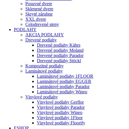
Posuvné dvere
Sklenené dvere
Skryté zárubne
XXL dvere
Celodrevené steny
PODLAHY
AKCIA PODLAHY
Drevené podlahy
Drevené podlahy Kährs
Drevené podlahy Moland
Drevené podlahy Parador
Drevené podlahy Stöckl
Kompozitné podlahy
Laminátové podlahy
Laminátové podlahy 1FLOOR
Laminátové podlahy EGGER
Laminátové podlahy Parador
Laminátové podlahy Wineo
Vinylové podlahy
Vinylové podlahy Gerflor
Vinylové podlahy Parador
Vinylové podlahy Wineo
Vinylové podlahy 1Floor
Vinylové podlahy Floorify
ESHOP