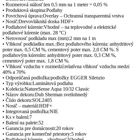
• Rozmerová stálosť:len 0,5 mm na 1 meter = 0,05 %
• Produktová skupina:Podlahy
• Povrchová úprava:Overlay – Ochranná transparentná vrstva
• Nosič:Drevovláknitá doska HDF+
• Podlahové kúrenie:Vhodné – na teplovodné a elektrické
podlahové kúrenie (max. 28 °C)
• Nerovnosť podkladu max (mm):2 mm na 1 m
• Vlhkosť podkladku max.:Bez podlahového kúrenia: anhydritový
poter max. 0,5 CM %, cementový poter max. 2,0 CM %. S
podlahovým kúrením: anhydritový poter max. 0,3 CM %,
cementový poter max. 1,8 CM %.
• Vlhkosť vzduchu v rozmedzí:relatívna vlhkosť vzduchu medzi
40% a 70%
• Odporúčaná podložka:podložky EGGER Silenzio
• Typ výrobku:Laminátová podlaha
• Kolekcia:NatureSense Aqua 10/32 Classic
• Názov dekoru:Dub Sherman svetlohnedý
• Číslo dekoru:SOL2405
• Nosič – materiál:HDF+
• Integrovaná podložka:NIE
• Ks v balení:7
• Balení na palete:52
• Garancia pre domácnosti:20 rokov
• Garancia pre komerčné priestory:5 rokov
• Podlahové kúrenie – vhodnosť:Vhodné