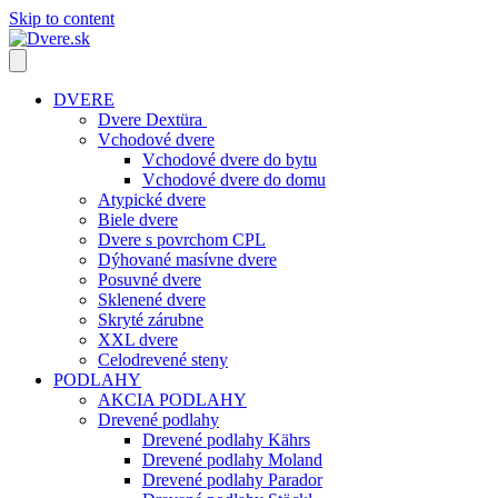
Skip to content
DVERE
Dvere Dextüra
Vchodové dvere
Vchodové dvere do bytu
Vchodové dvere do domu
Atypické dvere
Biele dvere
Dvere s povrchom CPL
Dýhované masívne dvere
Posuvné dvere
Sklenené dvere
Skryté zárubne
XXL dvere
Celodrevené steny
PODLAHY
AKCIA PODLAHY
Drevené podlahy
Drevené podlahy Kährs
Drevené podlahy Moland
Drevené podlahy Parador