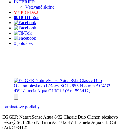
INTERIÉR
Vstavané skrine
VÝPREDAJ
0910 111 555
0 položiek
Laminátové podlahy
›
EGGER NatureSense Aqua 8/32 Classic Dub Olchon pieskovo
béžový SOL2855 N 8 mm AC4/32 4V 1-lamela Aqua CLIC it!
(Art. 593412)