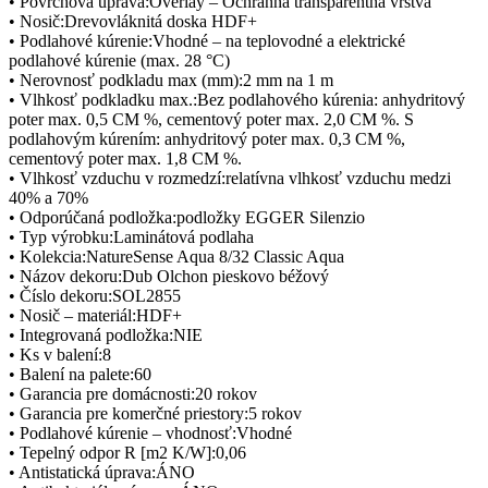
• Povrchová úprava:Overlay – Ochranná transparentná vrstva
• Nosič:Drevovláknitá doska HDF+
• Podlahové kúrenie:Vhodné – na teplovodné a elektrické
podlahové kúrenie (max. 28 °C)
• Nerovnosť podkladu max (mm):2 mm na 1 m
• Vlhkosť podkladku max.:Bez podlahového kúrenia: anhydritový
poter max. 0,5 CM %, cementový poter max. 2,0 CM %. S
podlahovým kúrením: anhydritový poter max. 0,3 CM %,
cementový poter max. 1,8 CM %.
• Vlhkosť vzduchu v rozmedzí:relatívna vlhkosť vzduchu medzi
40% a 70%
• Odporúčaná podložka:podložky EGGER Silenzio
• Typ výrobku:Laminátová podlaha
• Kolekcia:NatureSense Aqua 8/32 Classic Aqua
• Názov dekoru:Dub Olchon pieskovo béžový
• Číslo dekoru:SOL2855
• Nosič – materiál:HDF+
• Integrovaná podložka:NIE
• Ks v balení:8
• Balení na palete:60
• Garancia pre domácnosti:20 rokov
• Garancia pre komerčné priestory:5 rokov
• Podlahové kúrenie – vhodnosť:Vhodné
• Tepelný odpor R [m2 K/W]:0,06
• Antistatická úprava:ÁNO