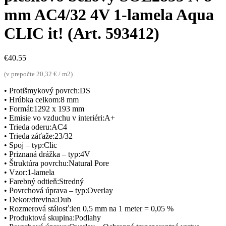
mm AC4/32 4V 1-lamela Aqua
CLIC it! (Art. 593412)
€
40.55
(v prepočte 20,32 € / m2)
• Protišmykový povrch:DS
• Hrúbka celkom:8 mm
• Formát:1292 x 193 mm
• Emisie vo vzduchu v interiéri:A+
• Trieda oderu:AC4
• Trieda záťaže:23/32
• Spoj – typ:Clic
• Priznaná drážka – typ:4V
• Štruktúra povrchu:Natural Pore
• Vzor:1-lamela
• Farebný odtieň:Stredný
• Povrchová úprava – typ:Overlay
• Dekor/drevina:Dub
• Rozmerová stálosť:len 0,5 mm na 1 meter = 0,05 %
• Produktová skupina:Podlahy