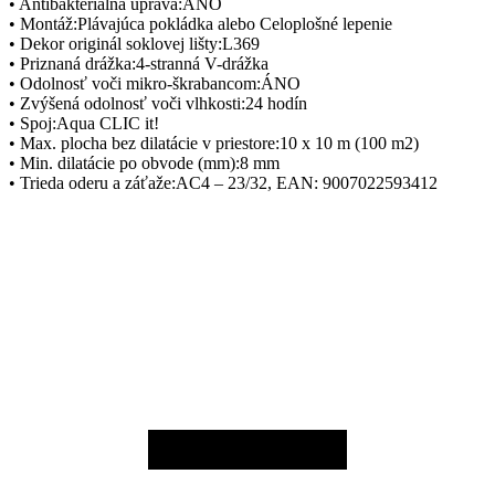
• Antibakteriálna úprava:ÁNO
• Montáž:Plávajúca pokládka alebo Celoplošné lepenie
• Dekor originál soklovej lišty:L369
• Priznaná drážka:4-stranná V-drážka
• Odolnosť voči mikro-škrabancom:ÁNO
• Zvýšená odolnosť voči vlhkosti:24 hodín
• Spoj:Aqua CLIC it!
• Max. plocha bez dilatácie v priestore:10 x 10 m (100 m2)
• Min. dilatácie po obvode (mm):8 mm
• Trieda oderu a záťaže:AC4 – 23/32, EAN: 9007022593412