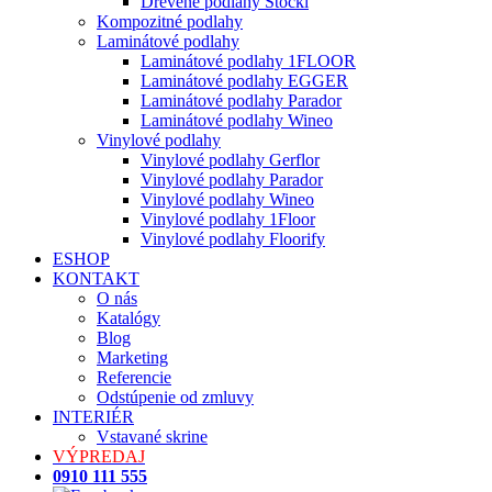
Drevené podlahy Stöckl
Kompozitné podlahy
Laminátové podlahy
Laminátové podlahy 1FLOOR
Laminátové podlahy EGGER
Laminátové podlahy Parador
Laminátové podlahy Wineo
Vinylové podlahy
Vinylové podlahy Gerflor
Vinylové podlahy Parador
Vinylové podlahy Wineo
Vinylové podlahy 1Floor
Vinylové podlahy Floorify
ESHOP
KONTAKT
O nás
Katalógy
Blog
Marketing
Referencie
Odstúpenie od zmluvy
INTERIÉR
Vstavané skrine
VÝPREDAJ
0910 111 555