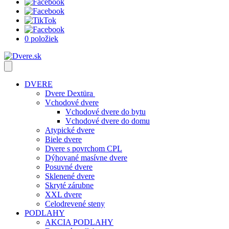
0 položiek
DVERE
Dvere Dextüra
Vchodové dvere
Vchodové dvere do bytu
Vchodové dvere do domu
Atypické dvere
Biele dvere
Dvere s povrchom CPL
Dýhované masívne dvere
Posuvné dvere
Sklenené dvere
Skryté zárubne
XXL dvere
Celodrevené steny
PODLAHY
AKCIA PODLAHY