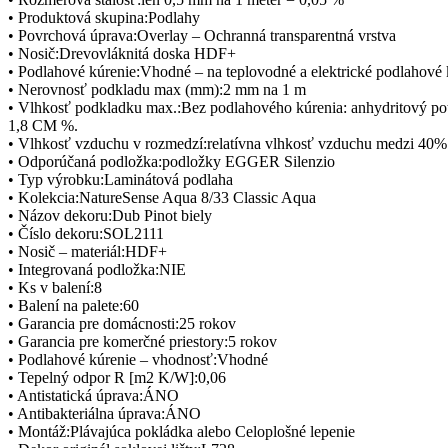
• Produktová skupina:Podlahy
• Povrchová úprava:Overlay – Ochranná transparentná vrstva
• Nosič:Drevovláknitá doska HDF+
• Podlahové kúrenie:Vhodné – na teplovodné a elektrické podlahové 
• Nerovnosť podkladu max (mm):2 mm na 1 m
• Vlhkosť podkladku max.:Bez podlahového kúrenia: anhydritový p
1,8 CM %.
• Vlhkosť vzduchu v rozmedzí:relatívna vlhkosť vzduchu medzi 40
• Odporúčaná podložka:podložky EGGER Silenzio
• Typ výrobku:Laminátová podlaha
• Kolekcia:NatureSense Aqua 8/33 Classic Aqua
• Názov dekoru:Dub Pinot biely
• Číslo dekoru:SOL2111
• Nosič – materiál:HDF+
• Integrovaná podložka:NIE
• Ks v balení:8
• Balení na palete:60
• Garancia pre domácnosti:25 rokov
• Garancia pre komerčné priestory:5 rokov
• Podlahové kúrenie – vhodnosť:Vhodné
• Tepelný odpor R [m2 K/W]:0,06
• Antistatická úprava:ÁNO
• Antibakteriálna úprava:ÁNO
• Montáž:Plávajúca pokládka alebo Celoplošné lepenie