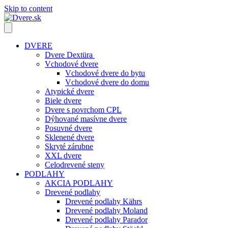
Skip to content
DVERE
Dvere Dextüra
Vchodové dvere
Vchodové dvere do bytu
Vchodové dvere do domu
Atypické dvere
Biele dvere
Dvere s povrchom CPL
Dýhované masívne dvere
Posuvné dvere
Sklenené dvere
Skryté zárubne
XXL dvere
Celodrevené steny
PODLAHY
AKCIA PODLAHY
Drevené podlahy
Drevené podlahy Kährs
Drevené podlahy Moland
Drevené podlahy Parador