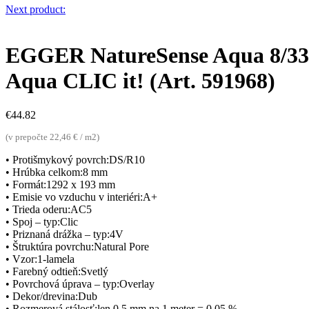
Next product:
EGGER NatureSense Aqua 8/33 
Aqua CLIC it! (Art. 591968)
€
44.82
(v prepočte 22,46 € / m2)
• Protišmykový povrch:DS/R10
• Hrúbka celkom:8 mm
• Formát:1292 x 193 mm
• Emisie vo vzduchu v interiéri:A+
• Trieda oderu:AC5
• Spoj – typ:Clic
• Priznaná drážka – typ:4V
• Štruktúra povrchu:Natural Pore
• Vzor:1-lamela
• Farebný odtieň:Svetlý
• Povrchová úprava – typ:Overlay
• Dekor/drevina:Dub
• Rozmerová stálosť:len 0,5 mm na 1 meter = 0,05 %