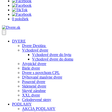
0 položiek
DVERE
Dvere Dextüra
Vchodové dvere
Vchodové dvere do bytu
Vchodové dvere do domu
Atypické dvere
Biele dvere
Dvere s povrchom CPL
Dýhované masívne dvere
Posuvné dvere
Sklenené dvere
Skryté zárubne
XXL dvere
Celodrevené steny
PODLAHY
AKCIA PODLAHY