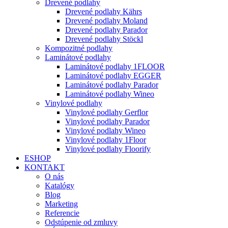
Drevené podlahy
Drevené podlahy Kährs
Drevené podlahy Moland
Drevené podlahy Parador
Drevené podlahy Stöckl
Kompozitné podlahy
Laminátové podlahy
Laminátové podlahy 1FLOOR
Laminátové podlahy EGGER
Laminátové podlahy Parador
Laminátové podlahy Wineo
Vinylové podlahy
Vinylové podlahy Gerflor
Vinylové podlahy Parador
Vinylové podlahy Wineo
Vinylové podlahy 1Floor
Vinylové podlahy Floorify
ESHOP
KONTAKT
O nás
Katalógy
Blog
Marketing
Referencie
Odstúpenie od zmluvy