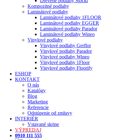
Drevené podlahy Stöckl
Kompozitné podlahy
Laminátové podlahy
Laminátové podlahy 1FLOOR
Laminátové podlahy EGGER
Laminátové podlahy Parador
Laminátové podlahy Wineo
Vinylové podlahy
Vinylové podlahy Gerflor
Vinylové podlahy Parador
Vinylové podlahy Wineo
Vinylové podlahy 1Floor
Vinylové podlahy Floorify
ESHOP
KONTAKT
O nás
Katalógy
Blog
Marketing
Referencie
Odstúpenie od zmluvy
INTERIÉR
Vstavané skrine
VÝPREDAJ
0910 111 555