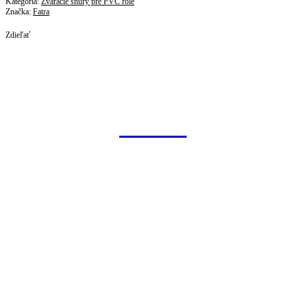
Kategória:
Zváracie šnúry pre PVC role
Značka:
Fatra
Zdieľať