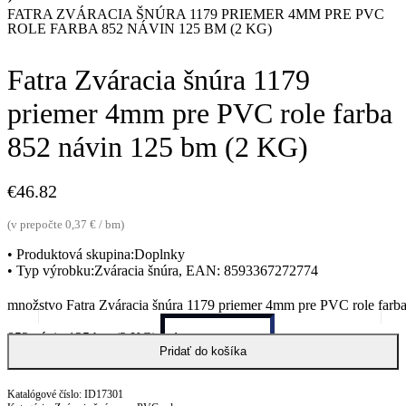
FATRA ZVÁRACIA ŠNÚRA 1179 PRIEMER 4MM PRE PVC
ROLE FARBA 852 NÁVIN 125 BM (2 KG)
Fatra Zváracia šnúra 1179
priemer 4mm pre PVC role farba
852 návin 125 bm (2 KG)
€
46.82
(v prepočte 0,37 € / bm)
• Produktová skupina:Doplnky
• Typ výrobku:Zváracia šnúra, EAN: 8593367272774
množstvo Fatra Zváracia šnúra 1179 priemer 4mm pre PVC role farb
852 návin 125 bm (2 KG)
Pridať do košíka
ID17301