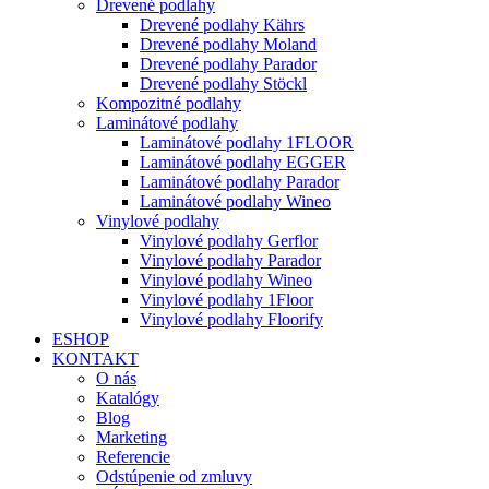
Drevené podlahy
Drevené podlahy Kährs
Drevené podlahy Moland
Drevené podlahy Parador
Drevené podlahy Stöckl
Kompozitné podlahy
Laminátové podlahy
Laminátové podlahy 1FLOOR
Laminátové podlahy EGGER
Laminátové podlahy Parador
Laminátové podlahy Wineo
Vinylové podlahy
Vinylové podlahy Gerflor
Vinylové podlahy Parador
Vinylové podlahy Wineo
Vinylové podlahy 1Floor
Vinylové podlahy Floorify
ESHOP
KONTAKT
O nás
Katalógy
Blog
Marketing
Referencie
Odstúpenie od zmluvy