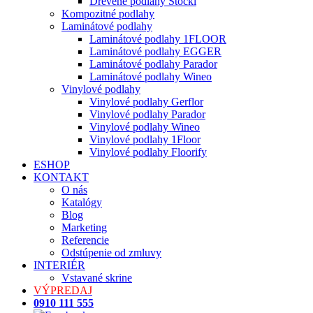
Drevené podlahy Stöckl
Kompozitné podlahy
Laminátové podlahy
Laminátové podlahy 1FLOOR
Laminátové podlahy EGGER
Laminátové podlahy Parador
Laminátové podlahy Wineo
Vinylové podlahy
Vinylové podlahy Gerflor
Vinylové podlahy Parador
Vinylové podlahy Wineo
Vinylové podlahy 1Floor
Vinylové podlahy Floorify
ESHOP
KONTAKT
O nás
Katalógy
Blog
Marketing
Referencie
Odstúpenie od zmluvy
INTERIÉR
Vstavané skrine
VÝPREDAJ
0910 111 555