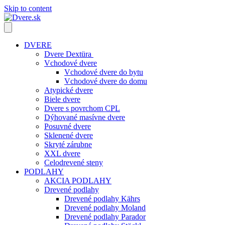
Skip to content
DVERE
Dvere Dextüra
Vchodové dvere
Vchodové dvere do bytu
Vchodové dvere do domu
Atypické dvere
Biele dvere
Dvere s povrchom CPL
Dýhované masívne dvere
Posuvné dvere
Sklenené dvere
Skryté zárubne
XXL dvere
Celodrevené steny
PODLAHY
AKCIA PODLAHY
Drevené podlahy
Drevené podlahy Kährs
Drevené podlahy Moland
Drevené podlahy Parador