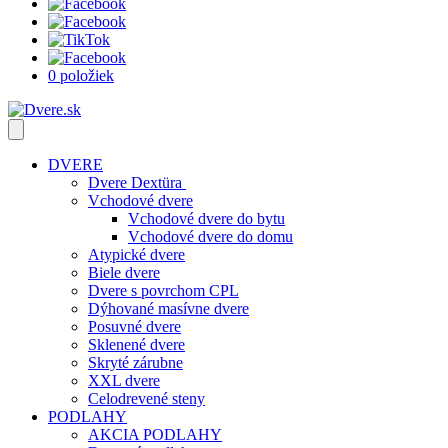
0 položiek
DVERE
Dvere Dextüra
Vchodové dvere
Vchodové dvere do bytu
Vchodové dvere do domu
Atypické dvere
Biele dvere
Dvere s povrchom CPL
Dýhované masívne dvere
Posuvné dvere
Sklenené dvere
Skryté zárubne
XXL dvere
Celodrevené steny
PODLAHY
AKCIA PODLAHY