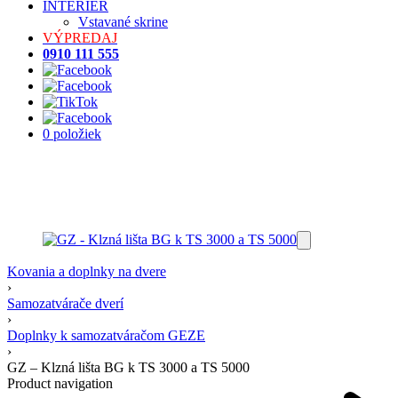
INTERIÉR
Vstavané skrine
VÝPREDAJ
0910 111 555
0 položiek
Kovania a doplnky na dvere
›
Samozatvárače dverí
›
Doplnky k samozatváračom GEZE
›
GZ – Klzná lišta BG k TS 3000 a TS 5000
Product navigation