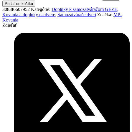
Pridať do košíka
3083f6607952
Kategórie:
Doplnky k samozatváračom GEZE
,
Kovania a doplnky na dvere
,
Samozatvárače dverí
Značka:
MP-
Kovania
Zdieľať