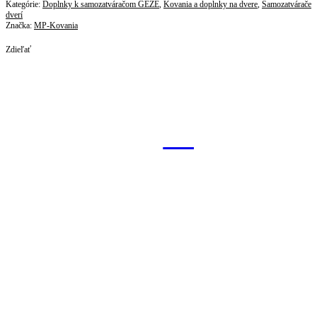
Kategórie:
Doplnky k samozatváračom GEZE
,
Kovania a doplnky na dvere
,
Samozatvárače
dverí
Značka:
MP-Kovania
Zdieľať