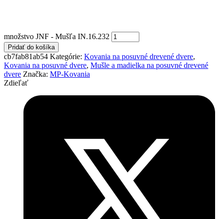
množstvo JNF - Mušľa IN.16.232
Pridať do košíka
cb7fab81ab54
Kategórie:
Kovania na posuvné drevené dvere
,
Kovania na posuvné dvere
,
Mušle a madielka na posuvné drevené
dvere
Značka:
MP-Kovania
Zdieľať