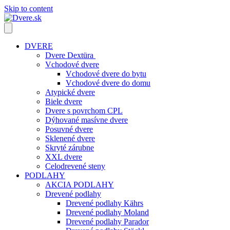
Skip to content
DVERE
Dvere Dextüra
Vchodové dvere
Vchodové dvere do bytu
Vchodové dvere do domu
Atypické dvere
Biele dvere
Dvere s povrchom CPL
Dýhované masívne dvere
Posuvné dvere
Sklenené dvere
Skryté zárubne
XXL dvere
Celodrevené steny
PODLAHY
AKCIA PODLAHY
Drevené podlahy
Drevené podlahy Kährs
Drevené podlahy Moland
Drevené podlahy Parador