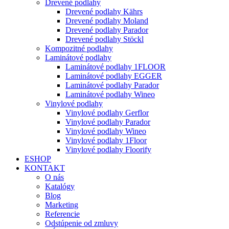
Drevené podlahy
Drevené podlahy Kährs
Drevené podlahy Moland
Drevené podlahy Parador
Drevené podlahy Stöckl
Kompozitné podlahy
Laminátové podlahy
Laminátové podlahy 1FLOOR
Laminátové podlahy EGGER
Laminátové podlahy Parador
Laminátové podlahy Wineo
Vinylové podlahy
Vinylové podlahy Gerflor
Vinylové podlahy Parador
Vinylové podlahy Wineo
Vinylové podlahy 1Floor
Vinylové podlahy Floorify
ESHOP
KONTAKT
O nás
Katalógy
Blog
Marketing
Referencie
Odstúpenie od zmluvy