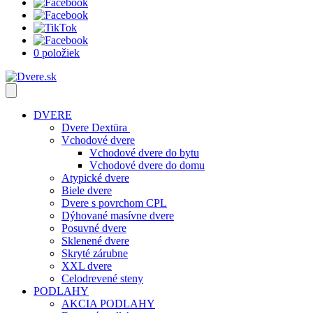
0 položiek
DVERE
Dvere Dextüra
Vchodové dvere
Vchodové dvere do bytu
Vchodové dvere do domu
Atypické dvere
Biele dvere
Dvere s povrchom CPL
Dýhované masívne dvere
Posuvné dvere
Sklenené dvere
Skryté zárubne
XXL dvere
Celodrevené steny
PODLAHY
AKCIA PODLAHY