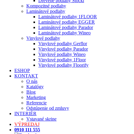
Drevené podlahy Stöckl
Kompozitné podlahy
Laminátové podlahy
Laminátové podlahy 1FLOOR
Laminátové podlahy EGGER
Laminátové podlahy Parador
Laminátové podlahy Wineo
Vinylové podlahy
Vinylové podlahy Gerflor
Vinylové podlahy Parador
Vinylové podlahy Wineo
Vinylové podlahy 1Floor
Vinylové podlahy Floorify
ESHOP
KONTAKT
O nás
Katalógy
Blog
Marketing
Referencie
Odstúpenie od zmluvy
INTERIÉR
Vstavané skrine
VÝPREDAJ
0910 111 555