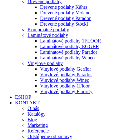
Drevené podlahy
Drevené podlahy Kährs
Drevené podlahy Moland
Drevené podlahy Parador
Drevené podlahy Stöckl
Kompozitné podlahy
Laminátové podlahy
Laminátové podlahy 1FLOOR
Laminátové podlahy EGGER
Laminátové podlahy Parador
Laminátové podlahy Wineo
Vinylové podlahy
Vinylové podlahy Gerflor
Vinylové podlahy Parador
Vinylové podlahy Wineo
Vinylové podlahy 1Floor
Vinylové podlahy Floorify
ESHOP
KONTAKT
O nás
Katalógy
Blog
Marketing
Referencie
Odstúpenie od zmluvy