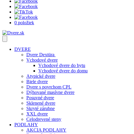
0 položiek
DVERE
Dvere Dextüra
Vchodové dvere
Vchodové dvere do bytu
Vchodové dvere do domu
Atypické dvere
Biele dvere
Dvere s povrchom CPL
Dýhované masívne dvere
Posuvné dvere
Sklenené dvere
Skryté zárubne
XXL dvere
Celodrevené steny
PODLAHY
AKCIA PODLAHY