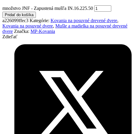
množstvo JNF - Zapustená mušľa IN.16.225.50
Pridať do košíka
a226099ffec3
Kategórie:
Kovania na posuvné drevené dvere
,
Kovania na posuvné dvere
,
Mušle a madielka na posuvné drevené
dvere
Značka:
MP-Kovania
Zdieľať