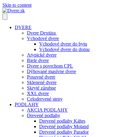
Skip to content
DVERE
Dvere Dextüra
Vchodové dvere
Vchodové dvere do bytu
Vchodové dvere do domu
Atypické dvere
Biele dvere
Dvere s povrchom CPL
Dýhované masívne dvere
Posuvné dvere
Sklenené dvere
Skryté zárubne
XXL dvere
Celodrevené steny
PODLAHY
AKCIA PODLAHY
Drevené podlahy
Drevené podlahy Kährs
Drevené podlahy Moland
Drevené podlahy Parador