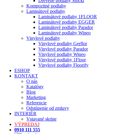
Drevené podlahy Stöckl
Kompozitné podlahy
Laminátové podlahy
Laminátové podlahy 1FLOOR
Laminátové podlahy EGGER
Laminátové podlahy Parador
Laminátové podlahy Wineo
Vinylové podlahy
Vinylové podlahy Gerflor
Vinylové podlahy Parador
Vinylové podlahy Wineo
Vinylové podlahy 1Floor
Vinylové podlahy Floorify
ESHOP
KONTAKT
O nás
Katalógy
Blog
Marketing
Referencie
Odstúpenie od zmluvy
INTERIÉR
Vstavané skrine
VÝPREDAJ
0910 111 555