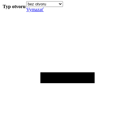
Typ otvoru
Vymazať