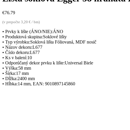
€
76.79
(v prepočte 3,20 € / bm)
• Prvky k lište (ÁNO/NIE):ÁNO
• Produktová skupina:Soklové lišty
• Typ výrobku:Soklová lišta Fóliovaná, MDF nosič
• Názov dekoru:L677
• Číslo dekoru:L677
• Ks v balení:10
• Odporúčaný dekor prvku k lište:Universal Biele
• Výška:58 mm
• Šírka:17 mm
• Dĺžka:2400 mm
• Hĺbka:14 mm, EAN: 9010897145860