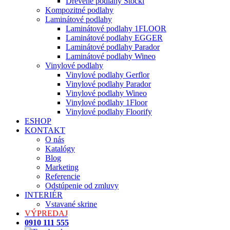
Drevené podlahy Stöckl
Kompozitné podlahy
Laminátové podlahy
Laminátové podlahy 1FLOOR
Laminátové podlahy EGGER
Laminátové podlahy Parador
Laminátové podlahy Wineo
Vinylové podlahy
Vinylové podlahy Gerflor
Vinylové podlahy Parador
Vinylové podlahy Wineo
Vinylové podlahy 1Floor
Vinylové podlahy Floorify
ESHOP
KONTAKT
O nás
Katalógy
Blog
Marketing
Referencie
Odstúpenie od zmluvy
INTERIÉR
Vstavané skrine
VÝPREDAJ
0910 111 555