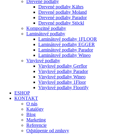
Drevené podlahy
Drevené podlahy Kährs
Drevené podlahy Moland
Drevené podlahy Parador
Drevené podlahy Stöckl
Kompozitné podlahy
Laminátové podlahy
Laminátové podlahy 1FLOOR
Laminátové podlahy EGGER
Laminátové podlahy Parador
Laminátové podlahy Wineo
Vinylové podlahy
Vinylové podlahy Gerflor
Vinylové podlahy Parador
Vinylové podlahy Wineo
Vinylové podlahy 1Floor
Vinylové podlahy Floorify
ESHOP
KONTAKT
O nás
Katalógy
Blog
Marketing
Referencie
Odstúpenie od zmluvy