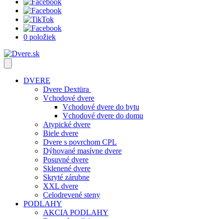
0 položiek
DVERE
Dvere Dextüra
Vchodové dvere
Vchodové dvere do bytu
Vchodové dvere do domu
Atypické dvere
Biele dvere
Dvere s povrchom CPL
Dýhované masívne dvere
Posuvné dvere
Sklenené dvere
Skryté zárubne
XXL dvere
Celodrevené steny
PODLAHY
AKCIA PODLAHY