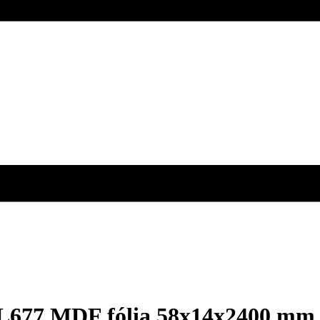
á L677 MDF fólia 58x14x2400 mm