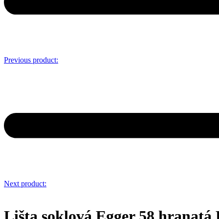
Previous product:
Next product:
Lišta soklová Egger 58 hranat