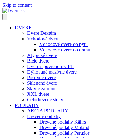
Skip to content
DVERE
Dvere Dextüra
Vchodové dvere
Vchodové dvere do bytu
Vchodové dvere do domu
Atypické dvere
Biele dvere
Dvere s povrchom CPL
Dýhované masívne dvere
Posuvné dvere
Sklenené dvere
Skryté zárubne
XXL dvere
Celodrevené steny
PODLAHY
AKCIA PODLAHY
Drevené podlahy
Drevené podlahy Kährs
Drevené podlahy Moland
Drevené podlahy Parador