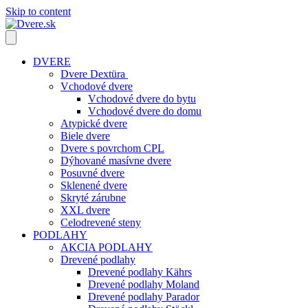
Skip to content
DVERE
Dvere Dextüra
Vchodové dvere
Vchodové dvere do bytu
Vchodové dvere do domu
Atypické dvere
Biele dvere
Dvere s povrchom CPL
Dýhované masívne dvere
Posuvné dvere
Sklenené dvere
Skryté zárubne
XXL dvere
Celodrevené steny
PODLAHY
AKCIA PODLAHY
Drevené podlahy
Drevené podlahy Kährs
Drevené podlahy Moland
Drevené podlahy Parador