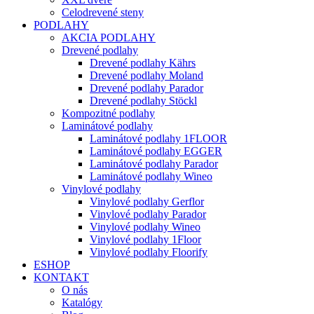
Celodrevené steny
PODLAHY
AKCIA PODLAHY
Drevené podlahy
Drevené podlahy Kährs
Drevené podlahy Moland
Drevené podlahy Parador
Drevené podlahy Stöckl
Kompozitné podlahy
Laminátové podlahy
Laminátové podlahy 1FLOOR
Laminátové podlahy EGGER
Laminátové podlahy Parador
Laminátové podlahy Wineo
Vinylové podlahy
Vinylové podlahy Gerflor
Vinylové podlahy Parador
Vinylové podlahy Wineo
Vinylové podlahy 1Floor
Vinylové podlahy Floorify
ESHOP
KONTAKT
O nás
Katalógy