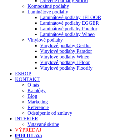
Drevené podlahy Stöckl
Kompozitné podlahy
Laminátové podlahy
Laminátové podlahy 1FLOOR
Laminátové podlahy EGGER
Laminátové podlahy Parador
Laminátové podlahy Wineo
Vinylové podlahy
Vinylové podlahy Gerflor
Vinylové podlahy Parador
Vinylové podlahy Wineo
Vinylové podlahy 1Floor
Vinylové podlahy Floorify
ESHOP
KONTAKT
O nás
Katalógy
Blog
Marketing
Referencie
Odstúpenie od zmluvy
INTERIÉR
Vstavané skrine
VÝPREDAJ
0910 111 555