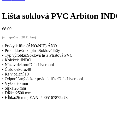
Lišta soklová PVC Arbiton IN
€
8.00
(v prepočte 3,20 € / bm)
• Prvky k lište (ÁNO/NIE):ÁNO
• Produktová skupina:Soklové lišty
• Typ výrobku:Soklová lišta Plastová PVC
• Kolekcia:INDO
• Názov dekoru:Dub Liverpool
• Číslo dekoru:49
• Ks v balení:10
• Odporúčaný dekor prvku k lište:Dub Liverpool
• Výška:70 mm
• Šírka:26 mm
• Dĺžka:2500 mm
• Hĺbka:26 mm, EAN: 5905167875278