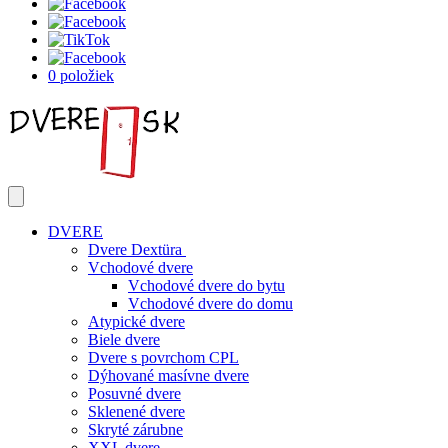
0 položiek
DVERE
Dvere Dextüra
Vchodové dvere
Vchodové dvere do bytu
Vchodové dvere do domu
Atypické dvere
Biele dvere
Dvere s povrchom CPL
Dýhované masívne dvere
Posuvné dvere
Sklenené dvere
Skryté zárubne
XXL dvere