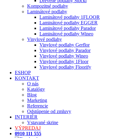
Drevené podlahy Stöckl
Kompozitné podlahy
Laminátové podlahy
Laminátové podlahy 1FLOOR
Laminátové podlahy EGGER
Laminátové podlahy Parador
Laminátové podlahy Wineo
Vinylové podlahy
Vinylové podlahy Gerflor
Vinylové podlahy Parador
Vinylové podlahy Wineo
Vinylové podlahy 1Floor
Vinylové podlahy Floorify
ESHOP
KONTAKT
O nás
Katalógy
Blog
Marketing
Referencie
Odstúpenie od zmluvy
INTERIÉR
Vstavané skrine
VÝPREDAJ
0910 111 555