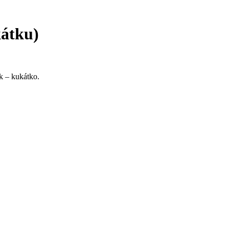
kátku)
k – kukátko.