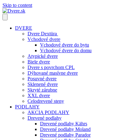
Skip to content
DVERE
Dvere Dextüra
Vchodové dvere
Vchodové dvere do bytu
Vchodové dvere do domu
Atypické dvere
Biele dvere
Dvere s povrchom CPL
Dýhované masívne dvere
Posuvné dvere
Sklenené dvere
Skryté zárubne
XXL dvere
Celodrevené steny
PODLAHY
AKCIA PODLAHY
Drevené podlahy
Drevené podlahy Kährs
Drevené podlahy Moland
Drevené podlahy Parador