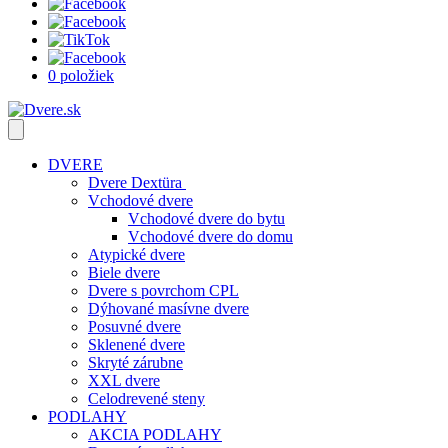
0 položiek
DVERE
Dvere Dextüra
Vchodové dvere
Vchodové dvere do bytu
Vchodové dvere do domu
Atypické dvere
Biele dvere
Dvere s povrchom CPL
Dýhované masívne dvere
Posuvné dvere
Sklenené dvere
Skryté zárubne
XXL dvere
Celodrevené steny
PODLAHY
AKCIA PODLAHY