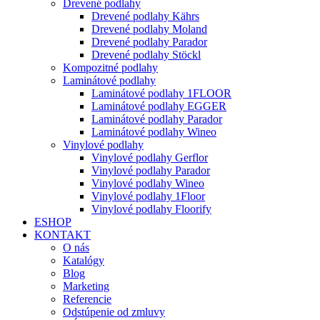
Drevené podlahy
Drevené podlahy Kährs
Drevené podlahy Moland
Drevené podlahy Parador
Drevené podlahy Stöckl
Kompozitné podlahy
Laminátové podlahy
Laminátové podlahy 1FLOOR
Laminátové podlahy EGGER
Laminátové podlahy Parador
Laminátové podlahy Wineo
Vinylové podlahy
Vinylové podlahy Gerflor
Vinylové podlahy Parador
Vinylové podlahy Wineo
Vinylové podlahy 1Floor
Vinylové podlahy Floorify
ESHOP
KONTAKT
O nás
Katalógy
Blog
Marketing
Referencie
Odstúpenie od zmluvy