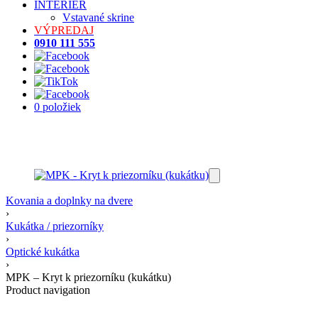
INTERIÉR
Vstavané skrine
VÝPREDAJ
0910 111 555
0 položiek
Kovania a doplnky na dvere
›
Kukátka / priezorníky
›
Optické kukátka
›
MPK – Kryt k priezorníku (kukátku)
Product navigation