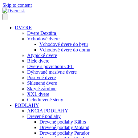
Skip to content
DVERE
Dvere Dextüra
Vchodové dvere
Vchodové dvere do bytu
Vchodové dvere do domu
Atypické dvere
Biele dvere
Dvere s povrchom CPL
Dýhované masívne dvere
Posuvné dvere
Sklenené dvere
Skryté zárubne
XXL dvere
Celodrevené steny
PODLAHY
AKCIA PODLAHY
Drevené podlahy
Drevené podlahy Kährs
Drevené podlahy Moland
Drevené podlahy Parador