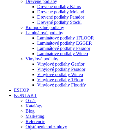
Drevené podlahy
Drevené podlahy Kährs
Drevené podlahy Moland
Drevené podlahy Parador
Drevené podlahy Stöckl
Kompozitné podlahy
Laminátové podlahy
Laminátové podlahy 1FLOOR
Laminátové podlahy EGGER
Laminátové podlahy Parador
Laminátové podlahy Wineo
Vinylové podlahy
Vinylové podlahy Gerflor
Vinylové podlahy Parador
Vinylové podlahy Wineo
Vinylové podlahy 1Floor
Vinylové podlahy Floorify
ESHOP
KONTAKT
O nás
Katalógy
Blog
Marketing
Referencie
Odstúpenie od zmluvy