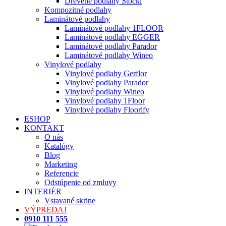
Drevené podlahy Stöckl
Kompozitné podlahy
Laminátové podlahy
Laminátové podlahy 1FLOOR
Laminátové podlahy EGGER
Laminátové podlahy Parador
Laminátové podlahy Wineo
Vinylové podlahy
Vinylové podlahy Gerflor
Vinylové podlahy Parador
Vinylové podlahy Wineo
Vinylové podlahy 1Floor
Vinylové podlahy Floorify
ESHOP
KONTAKT
O nás
Katalógy
Blog
Marketing
Referencie
Odstúpenie od zmluvy
INTERIÉR
Vstavané skrine
VÝPREDAJ
0910 111 555