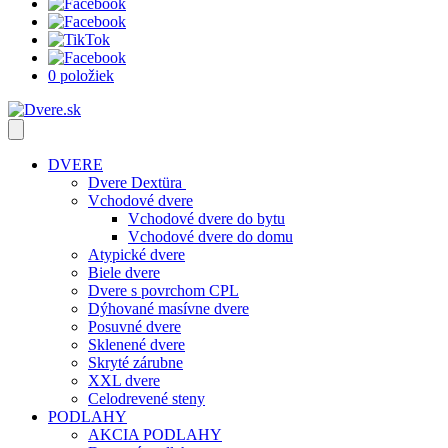
0 položiek
DVERE
Dvere Dextüra
Vchodové dvere
Vchodové dvere do bytu
Vchodové dvere do domu
Atypické dvere
Biele dvere
Dvere s povrchom CPL
Dýhované masívne dvere
Posuvné dvere
Sklenené dvere
Skryté zárubne
XXL dvere
Celodrevené steny
PODLAHY
AKCIA PODLAHY