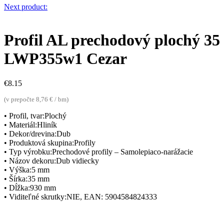
Next product:
Profil AL prechodový plochý 35 
LWP355w1 Cezar
€
8.15
(v prepočte 8,76 € / bm)
• Profil, tvar:Plochý
• Materiál:Hliník
• Dekor/drevina:Dub
• Produktová skupina:Profily
• Typ výrobku:Prechodové profily – Samolepiaco-narážacie
• Názov dekoru:Dub vidiecky
• Výška:5 mm
• Šírka:35 mm
• Dĺžka:930 mm
• Viditeľné skrutky:NIE, EAN: 5904584824333