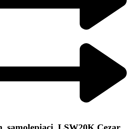
 m, samolepiaci, LSW20K Cezar