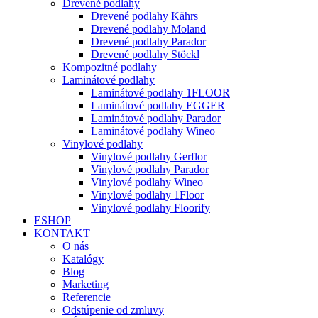
Drevené podlahy
Drevené podlahy Kährs
Drevené podlahy Moland
Drevené podlahy Parador
Drevené podlahy Stöckl
Kompozitné podlahy
Laminátové podlahy
Laminátové podlahy 1FLOOR
Laminátové podlahy EGGER
Laminátové podlahy Parador
Laminátové podlahy Wineo
Vinylové podlahy
Vinylové podlahy Gerflor
Vinylové podlahy Parador
Vinylové podlahy Wineo
Vinylové podlahy 1Floor
Vinylové podlahy Floorify
ESHOP
KONTAKT
O nás
Katalógy
Blog
Marketing
Referencie
Odstúpenie od zmluvy