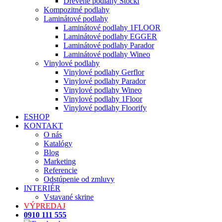
Drevené podlahy Stöckl
Kompozitné podlahy
Laminátové podlahy
Laminátové podlahy 1FLOOR
Laminátové podlahy EGGER
Laminátové podlahy Parador
Laminátové podlahy Wineo
Vinylové podlahy
Vinylové podlahy Gerflor
Vinylové podlahy Parador
Vinylové podlahy Wineo
Vinylové podlahy 1Floor
Vinylové podlahy Floorify
ESHOP
KONTAKT
O nás
Katalógy
Blog
Marketing
Referencie
Odstúpenie od zmluvy
INTERIÉR
Vstavané skrine
VÝPREDAJ
0910 111 555