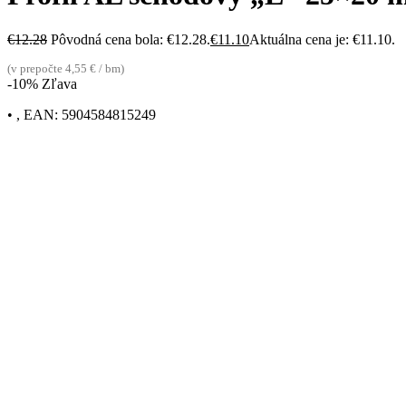
€
12.28
Pôvodná cena bola: €12.28.
€
11.10
Aktuálna cena je: €11.10.
(v prepočte 4,55 € / bm)
-10% Zľava
• , EAN: 5904584815249