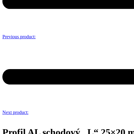
Previous product:
Next product:
Profil AL schodový „L“ 25×20 m