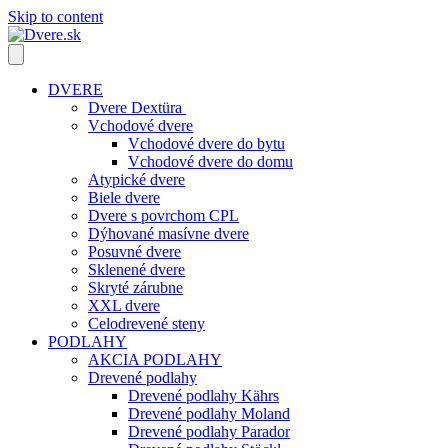
Skip to content
DVERE
Dvere Dextüra
Vchodové dvere
Vchodové dvere do bytu
Vchodové dvere do domu
Atypické dvere
Biele dvere
Dvere s povrchom CPL
Dýhované masívne dvere
Posuvné dvere
Sklenené dvere
Skryté zárubne
XXL dvere
Celodrevené steny
PODLAHY
AKCIA PODLAHY
Drevené podlahy
Drevené podlahy Kährs
Drevené podlahy Moland
Drevené podlahy Parador