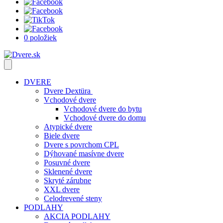
0 položiek
DVERE
Dvere Dextüra
Vchodové dvere
Vchodové dvere do bytu
Vchodové dvere do domu
Atypické dvere
Biele dvere
Dvere s povrchom CPL
Dýhované masívne dvere
Posuvné dvere
Sklenené dvere
Skryté zárubne
XXL dvere
Celodrevené steny
PODLAHY
AKCIA PODLAHY