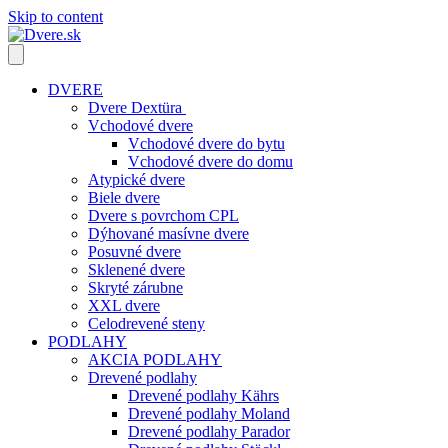
Skip to content
DVERE
Dvere Dextüra
Vchodové dvere
Vchodové dvere do bytu
Vchodové dvere do domu
Atypické dvere
Biele dvere
Dvere s povrchom CPL
Dýhované masívne dvere
Posuvné dvere
Sklenené dvere
Skryté zárubne
XXL dvere
Celodrevené steny
PODLAHY
AKCIA PODLAHY
Drevené podlahy
Drevené podlahy Kährs
Drevené podlahy Moland
Drevené podlahy Parador