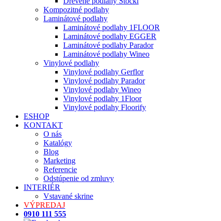
Drevené podlahy Stöckl
Kompozitné podlahy
Laminátové podlahy
Laminátové podlahy 1FLOOR
Laminátové podlahy EGGER
Laminátové podlahy Parador
Laminátové podlahy Wineo
Vinylové podlahy
Vinylové podlahy Gerflor
Vinylové podlahy Parador
Vinylové podlahy Wineo
Vinylové podlahy 1Floor
Vinylové podlahy Floorify
ESHOP
KONTAKT
O nás
Katalógy
Blog
Marketing
Referencie
Odstúpenie od zmluvy
INTERIÉR
Vstavané skrine
VÝPREDAJ
0910 111 555