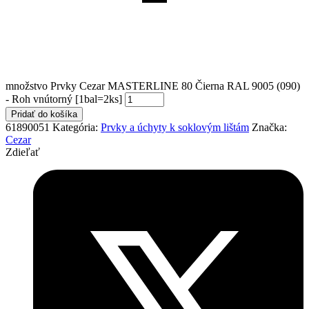
množstvo Prvky Cezar MASTERLINE 80 Čierna RAL 9005 (090)
- Roh vnútorný [1bal=2ks]
Pridať do košíka
61890051
Kategória:
Prvky a úchyty k soklovým lištám
Značka:
Cezar
Zdieľať