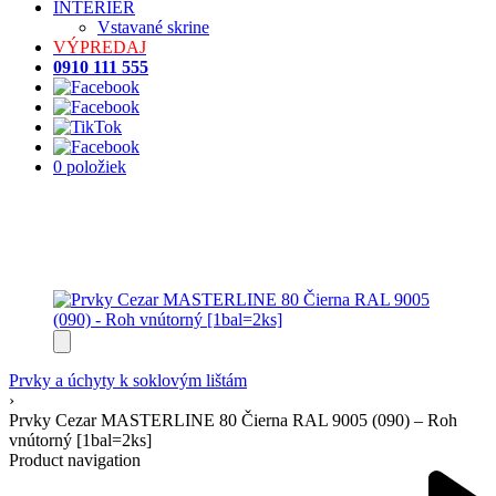
INTERIÉR
Vstavané skrine
VÝPREDAJ
0910 111 555
0 položiek
Prvky a úchyty k soklovým lištám
›
Prvky Cezar MASTERLINE 80 Čierna RAL 9005 (090) – Roh
vnútorný [1bal=2ks]
Product navigation