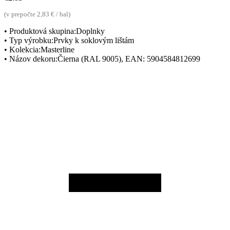
(v prepočte 2,83 € / bal)
• Produktová skupina:Doplnky
• Typ výrobku:Prvky k soklovým lištám
• Kolekcia:Masterline
• Názov dekoru:Čierna (RAL 9005), EAN: 5904584812699