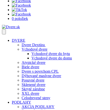
0 položiek
DVERE
Dvere Dextüra
Vchodové dvere
Vchodové dvere do bytu
Vchodové dvere do domu
Atypické dvere
Biele dvere
Dvere s povrchom CPL
Dýhované masívne dvere
Posuvné dvere
Sklenené dvere
Skryté zárubne
XXL dvere
Celodrevené steny
PODLAHY
AKCIA PODLAHY