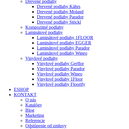
Drevené podlahy
Drevené podlahy Kährs
Drevené podlahy Moland
Drevené podlahy Parador
Drevené podlahy Stöckl
Kompozitné podlahy
Laminátové podlahy
Laminátové podlahy 1FLOOR
Laminátové podlahy EGGER
Laminátové podlahy Parador
Laminátové podlahy Wineo
Vinylové podlahy
Vinylové podlahy Gerflor
Vinylové podlahy Parador
Vinylové podlahy Wineo
Vinylové podlahy 1Floor
Vinylové podlahy Floorify
ESHOP
KONTAKT
O nás
Katalógy
Blog
Marketing
Referencie
Odstúpenie od zmluvy