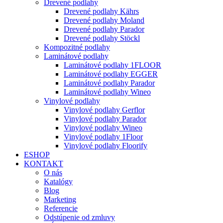
Drevené podlahy
Drevené podlahy Kährs
Drevené podlahy Moland
Drevené podlahy Parador
Drevené podlahy Stöckl
Kompozitné podlahy
Laminátové podlahy
Laminátové podlahy 1FLOOR
Laminátové podlahy EGGER
Laminátové podlahy Parador
Laminátové podlahy Wineo
Vinylové podlahy
Vinylové podlahy Gerflor
Vinylové podlahy Parador
Vinylové podlahy Wineo
Vinylové podlahy 1Floor
Vinylové podlahy Floorify
ESHOP
KONTAKT
O nás
Katalógy
Blog
Marketing
Referencie
Odstúpenie od zmluvy