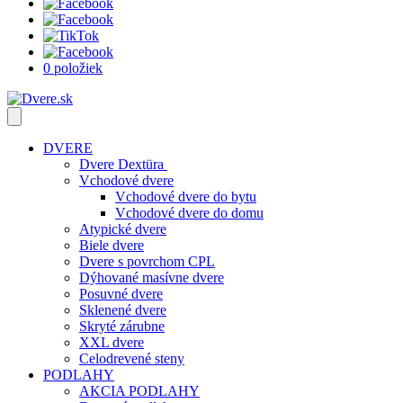
0 položiek
DVERE
Dvere Dextüra
Vchodové dvere
Vchodové dvere do bytu
Vchodové dvere do domu
Atypické dvere
Biele dvere
Dvere s povrchom CPL
Dýhované masívne dvere
Posuvné dvere
Sklenené dvere
Skryté zárubne
XXL dvere
Celodrevené steny
PODLAHY
AKCIA PODLAHY