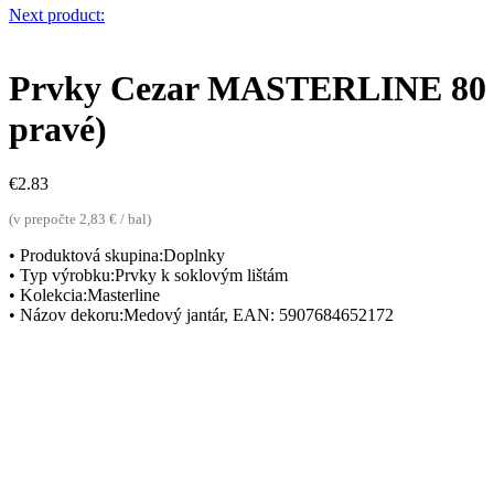
Next product:
Prvky Cezar MASTERLINE 80 Med
pravé)
€
2.83
(v prepočte 2,83 € / bal)
• Produktová skupina:Doplnky
• Typ výrobku:Prvky k soklovým lištám
• Kolekcia:Masterline
• Názov dekoru:Medový jantár, EAN: 5907684652172