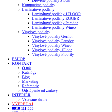
Drevené podlahy Stöckl
Kompozitné podlahy
Laminátové podlahy
Laminátové podlahy 1FLOOR
Laminátové podlahy EGGER
Laminátové podlahy Parador
Laminátové podlahy Wineo
Vinylové podlahy
Vinylové podlahy Gerflor
Vinylové podlahy Parador
Vinylové podlahy Wineo
Vinylové podlahy 1Floor
Vinylové podlahy Floorify
ESHOP
KONTAKT
O nás
Katalógy
Blog
Marketing
Referencie
Odstúpenie od zmluvy
INTERIÉR
Vstavané skrine
VÝPREDAJ
0910 111 555