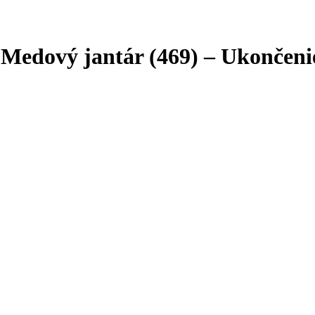
ový jantár (469) – Ukončenie ľ