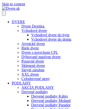
Skip to content
DVERE
Dvere Dextüra
Vchodové dvere
Vchodové dvere do bytu
Vchodové dvere do domu
Atypické dvere
Biele dvere
Dvere s povrchom CPL
Dýhované masívne dvere
Posuvné dvere
Sklenené dvere
Skryté zárubne
XXL dvere
Celodrevené steny
PODLAHY
AKCIA PODLAHY
Drevené podlahy
Drevené podlahy Kährs
Drevené podlahy Moland
Drevené podlahy Parador