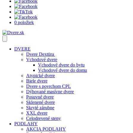
0 položiek
DVERE
Dvere Dextüra
Vchodové dvere
Vchodové dvere do bytu
Vchodové dvere do domu
Atypické dvere
Biele dvere
Dvere s povrchom CPL
Dýhované masívne dvere
Posuvné dvere
Sklenené dvere
Skryté zárubne
XXL dvere
Celodrevené steny
PODLAHY
AKCIA PODLAHY