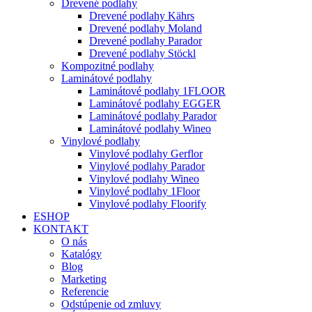
Drevené podlahy
Drevené podlahy Kährs
Drevené podlahy Moland
Drevené podlahy Parador
Drevené podlahy Stöckl
Kompozitné podlahy
Laminátové podlahy
Laminátové podlahy 1FLOOR
Laminátové podlahy EGGER
Laminátové podlahy Parador
Laminátové podlahy Wineo
Vinylové podlahy
Vinylové podlahy Gerflor
Vinylové podlahy Parador
Vinylové podlahy Wineo
Vinylové podlahy 1Floor
Vinylové podlahy Floorify
ESHOP
KONTAKT
O nás
Katalógy
Blog
Marketing
Referencie
Odstúpenie od zmluvy