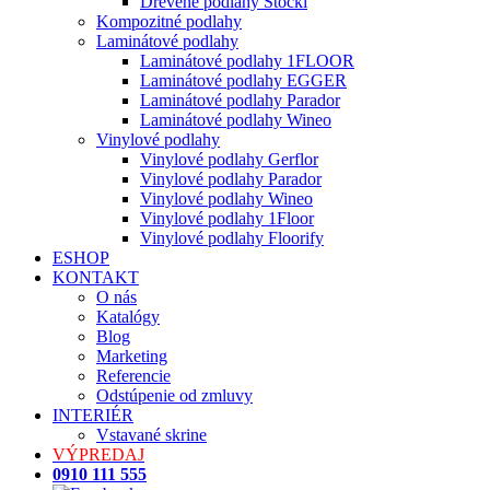
Drevené podlahy Stöckl
Kompozitné podlahy
Laminátové podlahy
Laminátové podlahy 1FLOOR
Laminátové podlahy EGGER
Laminátové podlahy Parador
Laminátové podlahy Wineo
Vinylové podlahy
Vinylové podlahy Gerflor
Vinylové podlahy Parador
Vinylové podlahy Wineo
Vinylové podlahy 1Floor
Vinylové podlahy Floorify
ESHOP
KONTAKT
O nás
Katalógy
Blog
Marketing
Referencie
Odstúpenie od zmluvy
INTERIÉR
Vstavané skrine
VÝPREDAJ
0910 111 555