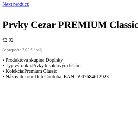
Next product:
Prvky Cezar PREMIUM Classic
€
2.02
(v prepočte 2,02 € / bal)
• Produktová skupina:Doplnky
• Typ výrobku:Prvky k soklovým lištám
• Kolekcia:Premium Classic
• Názov dekoru:Dub Cordoba, EAN: 5907684612923