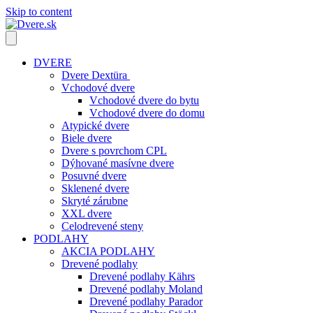
Skip to content
DVERE
Dvere Dextüra
Vchodové dvere
Vchodové dvere do bytu
Vchodové dvere do domu
Atypické dvere
Biele dvere
Dvere s povrchom CPL
Dýhované masívne dvere
Posuvné dvere
Sklenené dvere
Skryté zárubne
XXL dvere
Celodrevené steny
PODLAHY
AKCIA PODLAHY
Drevené podlahy
Drevené podlahy Kährs
Drevené podlahy Moland
Drevené podlahy Parador