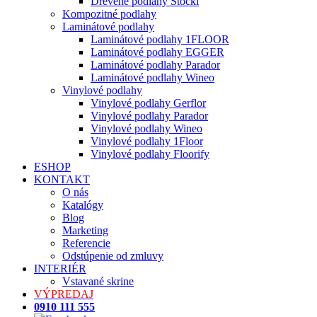
Drevené podlahy Stöckl
Kompozitné podlahy
Laminátové podlahy
Laminátové podlahy 1FLOOR
Laminátové podlahy EGGER
Laminátové podlahy Parador
Laminátové podlahy Wineo
Vinylové podlahy
Vinylové podlahy Gerflor
Vinylové podlahy Parador
Vinylové podlahy Wineo
Vinylové podlahy 1Floor
Vinylové podlahy Floorify
ESHOP
KONTAKT
O nás
Katalógy
Blog
Marketing
Referencie
Odstúpenie od zmluvy
INTERIÉR
Vstavané skrine
VÝPREDAJ
0910 111 555