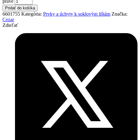
pravé
Pridať do košíka
6601755
Kategória:
Prvky a úchyty k soklovým lištám
Značka:
Cezar
Zdieľať