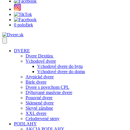
0 položiek
DVERE
Dvere Dextüra
Vchodové dvere
Vchodové dvere do bytu
Vchodové dvere do domu
Atypické dvere
Biele dvere
Dvere s povrchom CPL
Dýhované masívne dvere
Posuvné dvere
Sklenené dvere
Skryté zárubne
XXL dvere
Celodrevené steny
PODLAHY
AKCIA PODLAHY