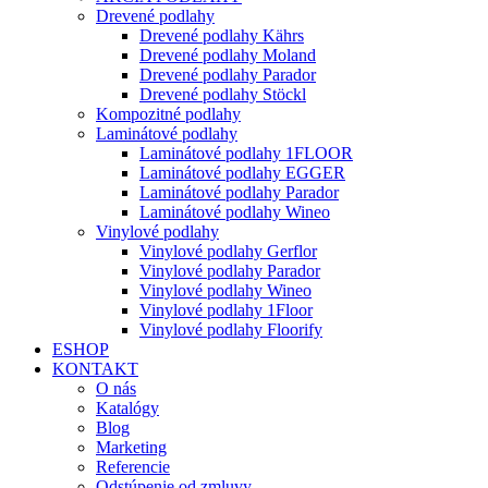
Drevené podlahy
Drevené podlahy Kährs
Drevené podlahy Moland
Drevené podlahy Parador
Drevené podlahy Stöckl
Kompozitné podlahy
Laminátové podlahy
Laminátové podlahy 1FLOOR
Laminátové podlahy EGGER
Laminátové podlahy Parador
Laminátové podlahy Wineo
Vinylové podlahy
Vinylové podlahy Gerflor
Vinylové podlahy Parador
Vinylové podlahy Wineo
Vinylové podlahy 1Floor
Vinylové podlahy Floorify
ESHOP
KONTAKT
O nás
Katalógy
Blog
Marketing
Referencie
Odstúpenie od zmluvy