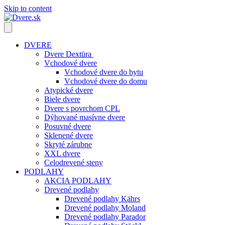
Skip to content
DVERE
Dvere Dextüra
Vchodové dvere
Vchodové dvere do bytu
Vchodové dvere do domu
Atypické dvere
Biele dvere
Dvere s povrchom CPL
Dýhované masívne dvere
Posuvné dvere
Sklenené dvere
Skryté zárubne
XXL dvere
Celodrevené steny
PODLAHY
AKCIA PODLAHY
Drevené podlahy
Drevené podlahy Kährs
Drevené podlahy Moland
Drevené podlahy Parador