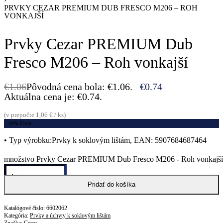
PRVKY CEZAR PREMIUM DUB FRESCO M206 – ROH
VONKAJŠÍ
Prvky Cezar PREMIUM Dub
Fresco M206 – Roh vonkajší
€
1.06
Pôvodná cena bola: €1.06.
€
0.74
Aktuálna cena je: €0.74.
(v prepočte 1,06 € / ks)
-30% Zľava
• Typ výrobku:Prvky k soklovým lištám, EAN: 5907684687464
množstvo Prvky Cezar PREMIUM Dub Fresco M206 - Roh vonkajší
Pridať do košíka
6602062
Kategória:
Prvky a úchyty k soklovým lištám
Značka:
Cezar