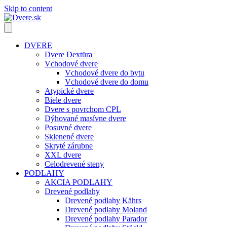
Skip to content
DVERE
Dvere Dextüra
Vchodové dvere
Vchodové dvere do bytu
Vchodové dvere do domu
Atypické dvere
Biele dvere
Dvere s povrchom CPL
Dýhované masívne dvere
Posuvné dvere
Sklenené dvere
Skryté zárubne
XXL dvere
Celodrevené steny
PODLAHY
AKCIA PODLAHY
Drevené podlahy
Drevené podlahy Kährs
Drevené podlahy Moland
Drevené podlahy Parador