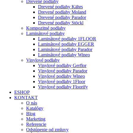
Drevené podlahy
Drevené podlahy Kährs
Drevené podlahy Moland
Drevené podlahy Parador
Drevené podlahy Stöckl
Kompozitné podlahy
Laminátové podlahy
Laminátové podlahy 1FLOOR
Laminátové podlahy EGGER
Laminátové podlahy Parador
Laminátové podlahy Wineo
Vinylové podlahy
Vinylové podlahy Gerflor
Vinylové podlahy Parador
Vinylové podlahy Wineo
Vinylové podlahy 1Floor
Vinylové podlahy Floorify
ESHOP
KONTAKT
O nás
Katalógy
Blog
Marketing
Referencie
Odstúpenie od zmluvy