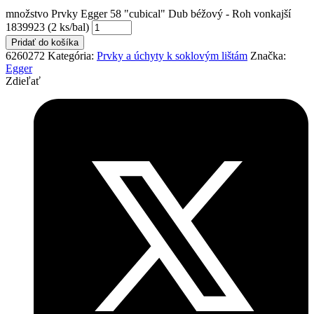
množstvo Prvky Egger 58 "cubical" Dub béžový - Roh vonkajší
1839923 (2 ks/bal)
Pridať do košíka
6260272
Kategória:
Prvky a úchyty k soklovým lištám
Značka:
Egger
Zdieľať