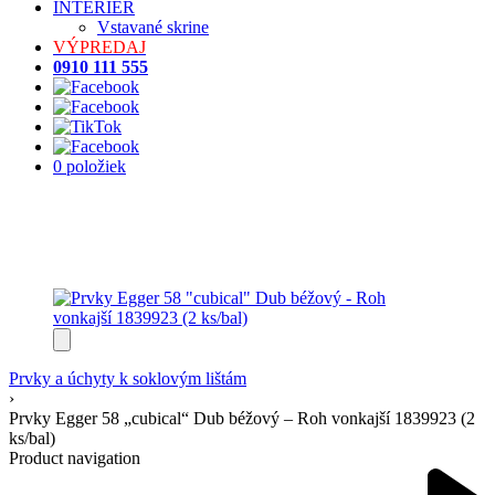
INTERIÉR
Vstavané skrine
VÝPREDAJ
0910 111 555
0 položiek
Prvky a úchyty k soklovým lištám
›
Prvky Egger 58 „cubical“ Dub béžový – Roh vonkajší 1839923 (2
ks/bal)
Product navigation