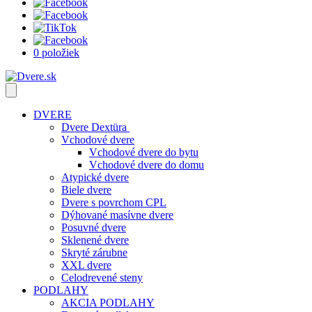
0 položiek
DVERE
Dvere Dextüra
Vchodové dvere
Vchodové dvere do bytu
Vchodové dvere do domu
Atypické dvere
Biele dvere
Dvere s povrchom CPL
Dýhované masívne dvere
Posuvné dvere
Sklenené dvere
Skryté zárubne
XXL dvere
Celodrevené steny
PODLAHY
AKCIA PODLAHY