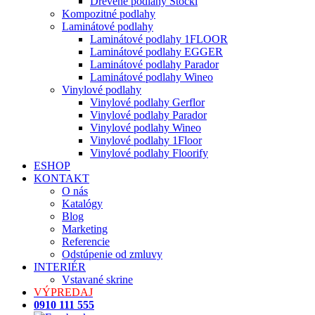
Drevené podlahy Stöckl
Kompozitné podlahy
Laminátové podlahy
Laminátové podlahy 1FLOOR
Laminátové podlahy EGGER
Laminátové podlahy Parador
Laminátové podlahy Wineo
Vinylové podlahy
Vinylové podlahy Gerflor
Vinylové podlahy Parador
Vinylové podlahy Wineo
Vinylové podlahy 1Floor
Vinylové podlahy Floorify
ESHOP
KONTAKT
O nás
Katalógy
Blog
Marketing
Referencie
Odstúpenie od zmluvy
INTERIÉR
Vstavané skrine
VÝPREDAJ
0910 111 555