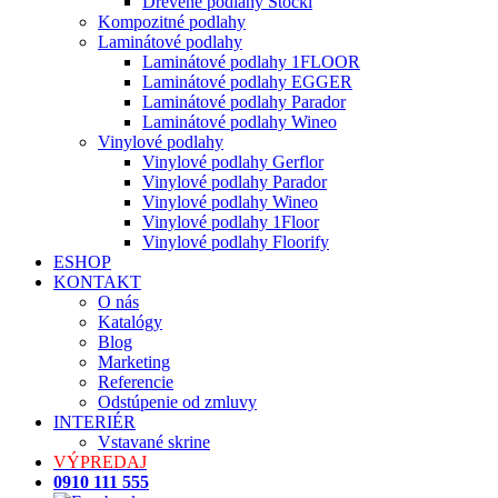
Drevené podlahy Stöckl
Kompozitné podlahy
Laminátové podlahy
Laminátové podlahy 1FLOOR
Laminátové podlahy EGGER
Laminátové podlahy Parador
Laminátové podlahy Wineo
Vinylové podlahy
Vinylové podlahy Gerflor
Vinylové podlahy Parador
Vinylové podlahy Wineo
Vinylové podlahy 1Floor
Vinylové podlahy Floorify
ESHOP
KONTAKT
O nás
Katalógy
Blog
Marketing
Referencie
Odstúpenie od zmluvy
INTERIÉR
Vstavané skrine
VÝPREDAJ
0910 111 555