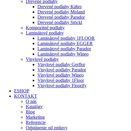
Drevené podlahy
Drevené podlahy Kährs
Drevené podlahy Moland
Drevené podlahy Parador
Drevené podlahy Stöckl
Kompozitné podlahy
Laminátové podlahy
Laminátové podlahy 1FLOOR
Laminátové podlahy EGGER
Laminátové podlahy Parador
Laminátové podlahy Wineo
Vinylové podlahy
Vinylové podlahy Gerflor
Vinylové podlahy Parador
Vinylové podlahy Wineo
Vinylové podlahy 1Floor
Vinylové podlahy Floorify
ESHOP
KONTAKT
O nás
Katalógy
Blog
Marketing
Referencie
Odstúpenie od zmluvy