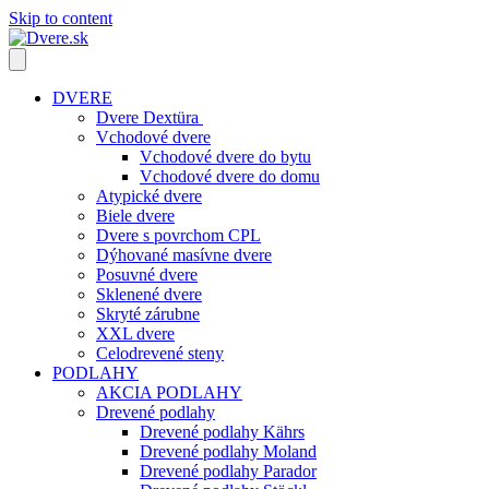
Skip to content
DVERE
Dvere Dextüra
Vchodové dvere
Vchodové dvere do bytu
Vchodové dvere do domu
Atypické dvere
Biele dvere
Dvere s povrchom CPL
Dýhované masívne dvere
Posuvné dvere
Sklenené dvere
Skryté zárubne
XXL dvere
Celodrevené steny
PODLAHY
AKCIA PODLAHY
Drevené podlahy
Drevené podlahy Kährs
Drevené podlahy Moland
Drevené podlahy Parador