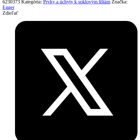
6230373
Kategória:
Prvky a úchyty k soklovým lištám
Značka:
Egger
Zdieľať