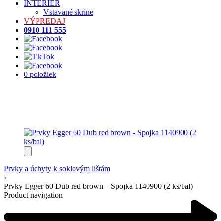
INTERIÉR
Vstavané skrine
VÝPREDAJ
0910 111 555
0 položiek
Prvky a úchyty k soklovým lištám
›
Prvky Egger 60 Dub red brown – Spojka 1140900 (2 ks/bal)
Product navigation