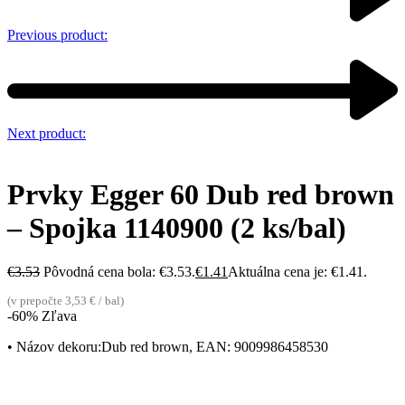
Previous product:
Next product:
Prvky Egger 60 Dub red brown
– Spojka 1140900 (2 ks/bal)
€
3.53
Pôvodná cena bola: €3.53.
€
1.41
Aktuálna cena je: €1.41.
(v prepočte 3,53 € / bal)
-60% Zľava
• Názov dekoru:Dub red brown, EAN: 9009986458530