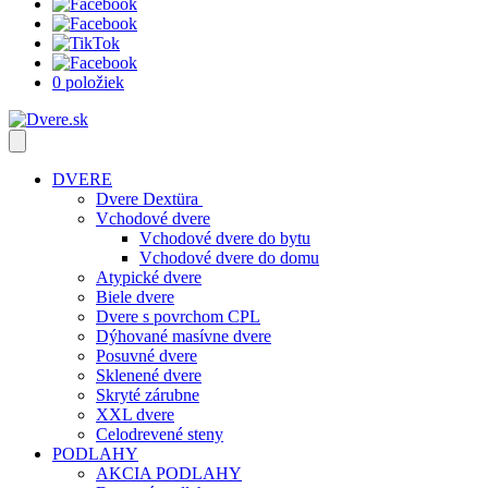
0 položiek
DVERE
Dvere Dextüra
Vchodové dvere
Vchodové dvere do bytu
Vchodové dvere do domu
Atypické dvere
Biele dvere
Dvere s povrchom CPL
Dýhované masívne dvere
Posuvné dvere
Sklenené dvere
Skryté zárubne
XXL dvere
Celodrevené steny
PODLAHY
AKCIA PODLAHY