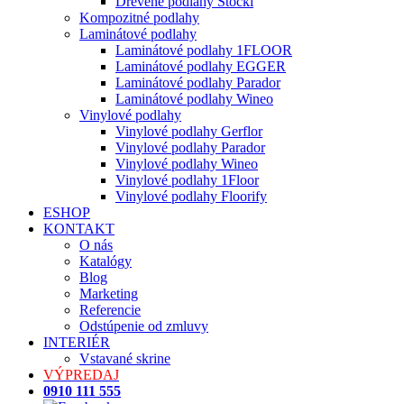
Drevené podlahy Stöckl
Kompozitné podlahy
Laminátové podlahy
Laminátové podlahy 1FLOOR
Laminátové podlahy EGGER
Laminátové podlahy Parador
Laminátové podlahy Wineo
Vinylové podlahy
Vinylové podlahy Gerflor
Vinylové podlahy Parador
Vinylové podlahy Wineo
Vinylové podlahy 1Floor
Vinylové podlahy Floorify
ESHOP
KONTAKT
O nás
Katalógy
Blog
Marketing
Referencie
Odstúpenie od zmluvy
INTERIÉR
Vstavané skrine
VÝPREDAJ
0910 111 555