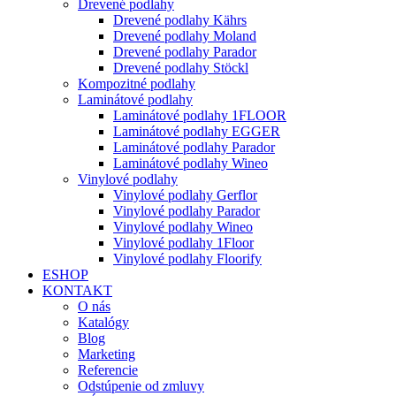
Drevené podlahy
Drevené podlahy Kährs
Drevené podlahy Moland
Drevené podlahy Parador
Drevené podlahy Stöckl
Kompozitné podlahy
Laminátové podlahy
Laminátové podlahy 1FLOOR
Laminátové podlahy EGGER
Laminátové podlahy Parador
Laminátové podlahy Wineo
Vinylové podlahy
Vinylové podlahy Gerflor
Vinylové podlahy Parador
Vinylové podlahy Wineo
Vinylové podlahy 1Floor
Vinylové podlahy Floorify
ESHOP
KONTAKT
O nás
Katalógy
Blog
Marketing
Referencie
Odstúpenie od zmluvy