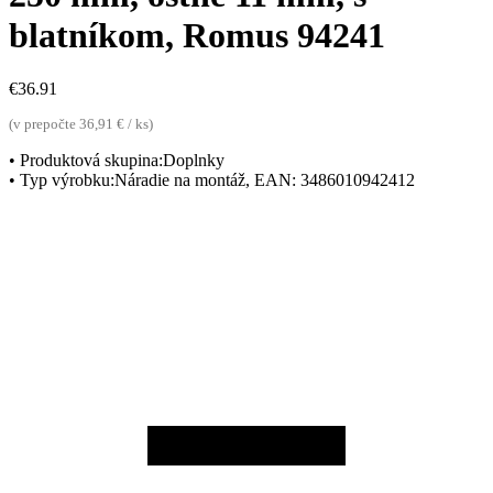
blatníkom, Romus 94241
€
36.91
(v prepočte 36,91 € / ks)
• Produktová skupina:Doplnky
• Typ výrobku:Náradie na montáž, EAN: 3486010942412