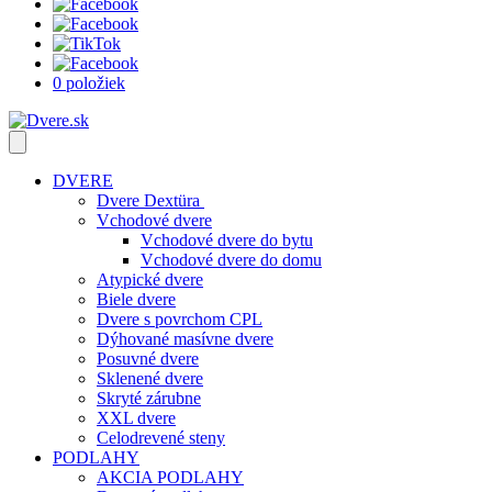
0 položiek
DVERE
Dvere Dextüra
Vchodové dvere
Vchodové dvere do bytu
Vchodové dvere do domu
Atypické dvere
Biele dvere
Dvere s povrchom CPL
Dýhované masívne dvere
Posuvné dvere
Sklenené dvere
Skryté zárubne
XXL dvere
Celodrevené steny
PODLAHY
AKCIA PODLAHY