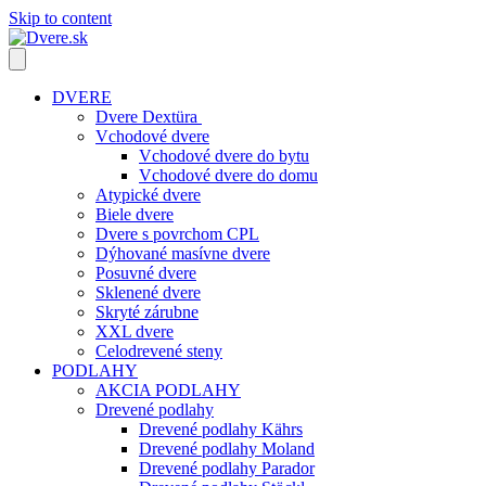
Skip to content
DVERE
Dvere Dextüra
Vchodové dvere
Vchodové dvere do bytu
Vchodové dvere do domu
Atypické dvere
Biele dvere
Dvere s povrchom CPL
Dýhované masívne dvere
Posuvné dvere
Sklenené dvere
Skryté zárubne
XXL dvere
Celodrevené steny
PODLAHY
AKCIA PODLAHY
Drevené podlahy
Drevené podlahy Kährs
Drevené podlahy Moland
Drevené podlahy Parador