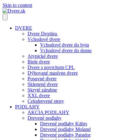
Skip to content
DVERE
Dvere Dextüra
Vchodové dvere
Vchodové dvere do bytu
Vchodové dvere do domu
Atypické dvere
Biele dvere
Dvere s povrchom CPL
Dýhované masívne dvere
Posuvné dvere
Sklenené dvere
Skryté zárubne
XXL dvere
Celodrevené steny
PODLAHY
AKCIA PODLAHY
Drevené podlahy
Drevené podlahy Kährs
Drevené podlahy Moland
Drevené podlahy Parador