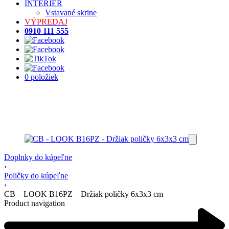
INTERIÉR
Vstavané skrine
VÝPREDAJ
0910 111 555
0 položiek
Doplnky do kúpeľne
›
Poličky do kúpeľne
›
CB – LOOK B16PZ – Držiak poličky 6x3x3 cm
Product navigation