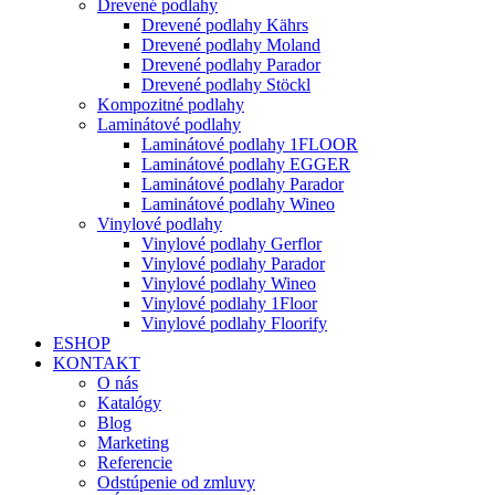
Drevené podlahy
Drevené podlahy Kährs
Drevené podlahy Moland
Drevené podlahy Parador
Drevené podlahy Stöckl
Kompozitné podlahy
Laminátové podlahy
Laminátové podlahy 1FLOOR
Laminátové podlahy EGGER
Laminátové podlahy Parador
Laminátové podlahy Wineo
Vinylové podlahy
Vinylové podlahy Gerflor
Vinylové podlahy Parador
Vinylové podlahy Wineo
Vinylové podlahy 1Floor
Vinylové podlahy Floorify
ESHOP
KONTAKT
O nás
Katalógy
Blog
Marketing
Referencie
Odstúpenie od zmluvy