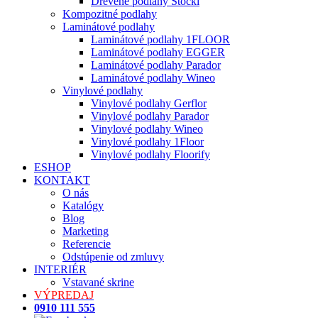
Drevené podlahy Stöckl
Kompozitné podlahy
Laminátové podlahy
Laminátové podlahy 1FLOOR
Laminátové podlahy EGGER
Laminátové podlahy Parador
Laminátové podlahy Wineo
Vinylové podlahy
Vinylové podlahy Gerflor
Vinylové podlahy Parador
Vinylové podlahy Wineo
Vinylové podlahy 1Floor
Vinylové podlahy Floorify
ESHOP
KONTAKT
O nás
Katalógy
Blog
Marketing
Referencie
Odstúpenie od zmluvy
INTERIÉR
Vstavané skrine
VÝPREDAJ
0910 111 555