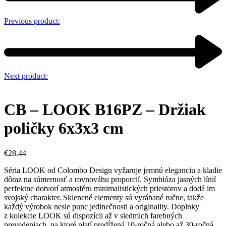
Previous product:
Next product:
CB – LOOK B16PZ – Držiak
poličky 6x3x3 cm
€
28.44
Séria LOOK od Colombo Design vyžaruje jemnú eleganciu a kladie
dôraz na súmernosť a rovnováhu proporcií. Symbióza jasných línií
perfektne dotvorí atmosféru minimalistických priestorov a dodá im
svojský charakter. Sklenené elementy sú vyrábané ručne, takže
každý výrobok nesie punc jedinečnosti a originality. Doplnky
z kolekcie LOOK sú dispozícii až v siedmich farebných
prevedeniach, na ktoré platí predĺžená 10-ročná alebo až 30-ročná