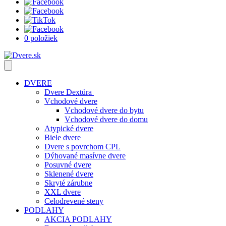
0 položiek
DVERE
Dvere Dextüra
Vchodové dvere
Vchodové dvere do bytu
Vchodové dvere do domu
Atypické dvere
Biele dvere
Dvere s povrchom CPL
Dýhované masívne dvere
Posuvné dvere
Sklenené dvere
Skryté zárubne
XXL dvere
Celodrevené steny
PODLAHY
AKCIA PODLAHY