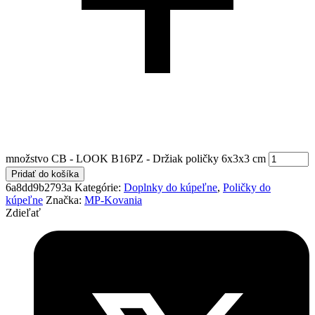
množstvo CB - LOOK B16PZ - Držiak poličky 6x3x3 cm
Pridať do košíka
6a8dd9b2793a
Kategórie:
Doplnky do kúpeľne
,
Poličky do
kúpeľne
Značka:
MP-Kovania
Zdieľať