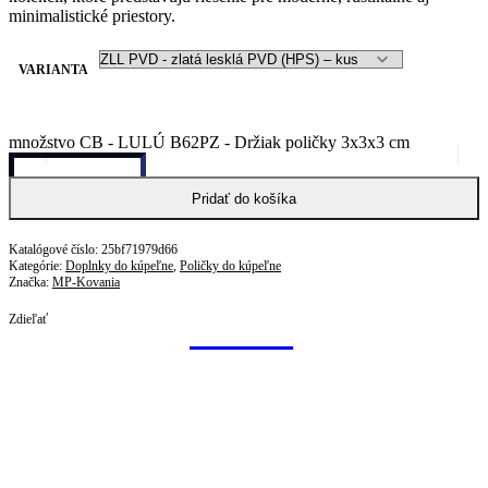
minimalistické priestory.
VARIANTA
množstvo CB - LULÚ B62PZ - Držiak poličky 3x3x3 cm
Pridať do košíka
25bf71979d66
Kategórie:
Doplnky do kúpeľne
,
Poličky do kúpeľne
Značka:
MP-Kovania
Zdieľať