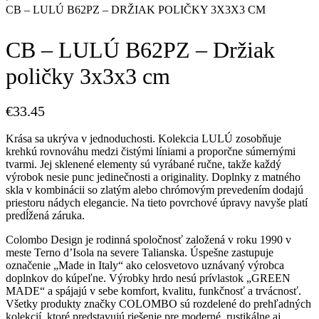
CB – LULÚ B62PZ – DRŽIAK POLIČKY 3X3X3 CM
CB – LULÚ B62PZ – Držiak
poličky 3x3x3 cm
€
33.45
Krása sa ukrýva v jednoduchosti. Kolekcia LULÚ zosobňuje
krehkú rovnováhu medzi čistými líniami a proporčne súmernými
tvarmi. Jej sklenené elementy sú vyrábané ručne, takže každý
výrobok nesie punc jedinečnosti a originality. Doplnky z matného
skla v kombinácii so zlatým alebo chrómovým prevedením dodajú
priestoru nádych elegancie. Na tieto povrchové úpravy navyše platí
predĺžená záruka.
Colombo Design je rodinná spoločnosť založená v roku 1990 v
meste Terno d’Isola na severe Talianska. Úspešne zastupuje
označenie „Made in Italy“ ako celosvetovo uznávaný výrobca
doplnkov do kúpeľne. Výrobky hrdo nesú prívlastok „GREEN
MADE“ a spájajú v sebe komfort, kvalitu, funkčnosť a trvácnosť.
Všetky produkty značky COLOMBO sú rozdelené do prehľadných
kolekcií, ktoré predstavujú riešenie pre moderné, rustikálne aj