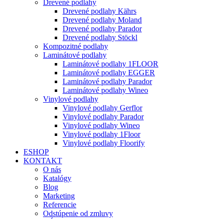
Drevené podlahy
Drevené podlahy Kährs
Drevené podlahy Moland
Drevené podlahy Parador
Drevené podlahy Stöckl
Kompozitné podlahy
Laminátové podlahy
Laminátové podlahy 1FLOOR
Laminátové podlahy EGGER
Laminátové podlahy Parador
Laminátové podlahy Wineo
Vinylové podlahy
Vinylové podlahy Gerflor
Vinylové podlahy Parador
Vinylové podlahy Wineo
Vinylové podlahy 1Floor
Vinylové podlahy Floorify
ESHOP
KONTAKT
O nás
Katalógy
Blog
Marketing
Referencie
Odstúpenie od zmluvy