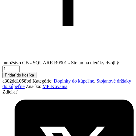
množstvo CB - SQUARE B9901 - Stojan na uteráky dvojitý
Pridať do košíka
a302dd1058bd
Kategórie:
Doplnky do kúpeľne
,
Stojanové držiaky
do kúpeľne
Značka:
MP-Kovania
Zdieľať