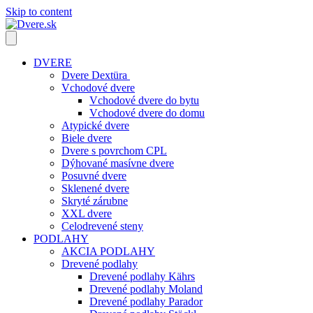
Skip to content
DVERE
Dvere Dextüra
Vchodové dvere
Vchodové dvere do bytu
Vchodové dvere do domu
Atypické dvere
Biele dvere
Dvere s povrchom CPL
Dýhované masívne dvere
Posuvné dvere
Sklenené dvere
Skryté zárubne
XXL dvere
Celodrevené steny
PODLAHY
AKCIA PODLAHY
Drevené podlahy
Drevené podlahy Kährs
Drevené podlahy Moland
Drevené podlahy Parador