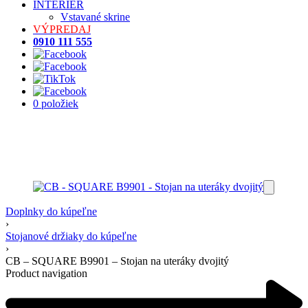
INTERIÉR
Vstavané skrine
VÝPREDAJ
0910 111 555
0 položiek
Doplnky do kúpeľne
›
Stojanové držiaky do kúpeľne
›
CB – SQUARE B9901 – Stojan na uteráky dvojitý
Product navigation