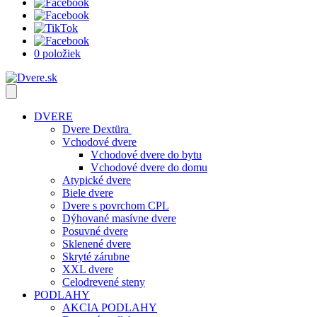
0 položiek
DVERE
Dvere Dextüra
Vchodové dvere
Vchodové dvere do bytu
Vchodové dvere do domu
Atypické dvere
Biele dvere
Dvere s povrchom CPL
Dýhované masívne dvere
Posuvné dvere
Sklenené dvere
Skryté zárubne
XXL dvere
Celodrevené steny
PODLAHY
AKCIA PODLAHY