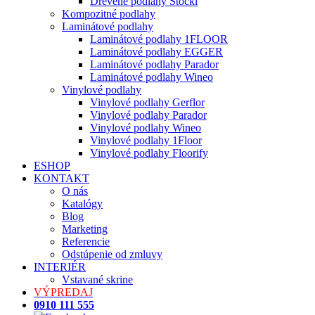
Drevené podlahy Stöckl
Kompozitné podlahy
Laminátové podlahy
Laminátové podlahy 1FLOOR
Laminátové podlahy EGGER
Laminátové podlahy Parador
Laminátové podlahy Wineo
Vinylové podlahy
Vinylové podlahy Gerflor
Vinylové podlahy Parador
Vinylové podlahy Wineo
Vinylové podlahy 1Floor
Vinylové podlahy Floorify
ESHOP
KONTAKT
O nás
Katalógy
Blog
Marketing
Referencie
Odstúpenie od zmluvy
INTERIÉR
Vstavané skrine
VÝPREDAJ
0910 111 555