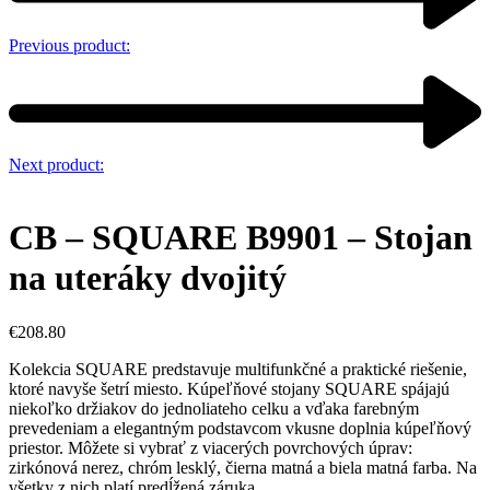
Previous product:
Next product:
CB – SQUARE B9901 – Stojan
na uteráky dvojitý
€
208.80
Kolekcia SQUARE predstavuje multifunkčné a praktické riešenie,
ktoré navyše šetrí miesto. Kúpeľňové stojany SQUARE spájajú
niekoľko držiakov do jednoliateho celku a vďaka farebným
prevedeniam a elegantným podstavcom vkusne doplnia kúpeľňový
priestor. Môžete si vybrať z viacerých povrchových úprav:
zirkónová nerez, chróm lesklý, čierna matná a biela matná farba. Na
všetky z nich platí predĺžená záruka.